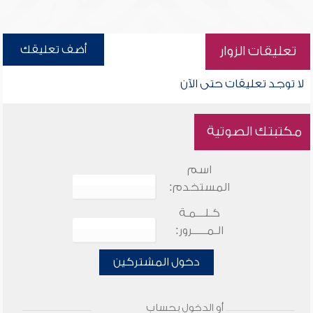
أضف تعليقك
تعليقات الزوار
لا توجد تعليقات حتى الآن
مكتبتك الصوتية
اسم
المستخدم:
كـلـــمـة
الـمـــــرور:
دخول المشتركين
أو الدخول بحساب