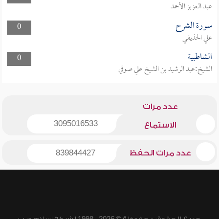
عبد العزيز الأحمد
سورة الشرح
0
علي الحذيفي
الشاطبية
0
الشيخ:عبد الرشيد بن الشيخ علي صوفي
عدد مرات
3095016533
الاستماع
عدد مرات الحفظ
839844427