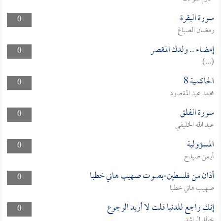
سورة البقرة
0
رمضان الصباغ
إمضاء .. ولدك المقصر
0
(...)
الحاكمية 8
0
محمد عبد المقصود
سورة الفلق
0
عبد الله الخليفي
المسؤولية
0
أيمن صيدح
أذان من فلسطين-بصوت صهيب هاني خطبا
0
صهيب هاني خطبا
إنك راجع للدنيا قلت لا أريد الرجوع
0
خالد الراشد