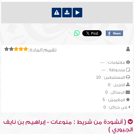
تقييم المادة:
معلومات : ---
ملحوظة : ---
المستمعين : 10
التنزيل : 0
الرسائل : 0
المقيميّن : 5
في خزائن : 0
( أنشودة من شريط : منوعات - إبراهيم بن نايف
الجبوري )