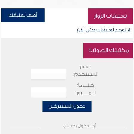
أضف تعليقك
تعليقات الزوار
لا توجد تعليقات حتى الآن
مكتبتك الصوتية
اسم
المستخدم:
كـلـــمـة
الـمـــــرور:
دخول المشتركين
أو الدخول بحساب