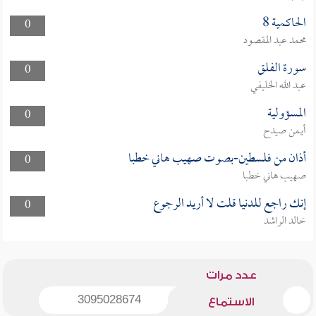
الحاكمية 8
0
محمد عبد المقصود
سورة الفلق
0
عبد الله الخليفي
المسؤولية
0
أيمن صيدح
أذان من فلسطين-بصوت صهيب هاني خطبا
0
صهيب هاني خطبا
إنك راجع للدنيا قلت لا أريد الرجوع
0
خالد الراشد
عدد مرات
3095028674
الاستماع