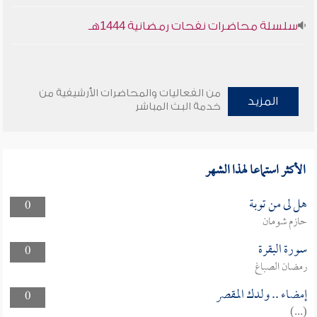
سلسلة محاضرات نفحات رمضانية 1444هـ
من الفعاليات والمحاضرات الأرشيفية من
المزيد
خدمة البث المباشر
الأكثر استماعا لهذا الشهر
هل لى من توبة
0
حازم شومان
سورة البقرة
0
رمضان الصباغ
إمضاء .. ولدك المقصر
0
(...)