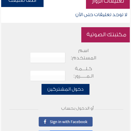
أضف تعليقك
تعليقات الزوار
لا توجد تعليقات حتى الآن
مكتبتك الصوتية
اسم
المستخدم:
كـلـــمـة
الـمـــــرور:
دخول المشتركين
أو الدخول بحساب