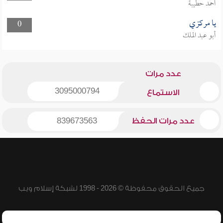
أحمد حطيبة
يا مركزي
0
أبو عبد الملك
عدد مرات
3095000794
الاستماع
عدد مرات الحفظ
839673563
جميع الحقوق محفوظة © 2026 - 1998 لشبكة إسلام ويب