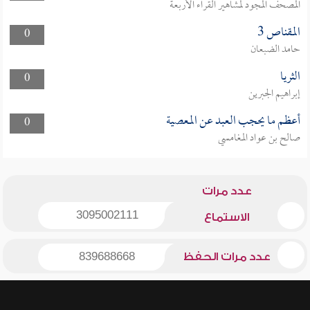
المصحف المجود لمشاهير القراء الأربعة
المقناص 3
0
حامد الضبعان
الثريا
0
إبراهيم الجبرين
أعظم ما يحجب العبد عن المعصية
0
صالح بن عواد المغامسي
عدد مرات
3095002111
الاستماع
عدد مرات الحفظ
839688668