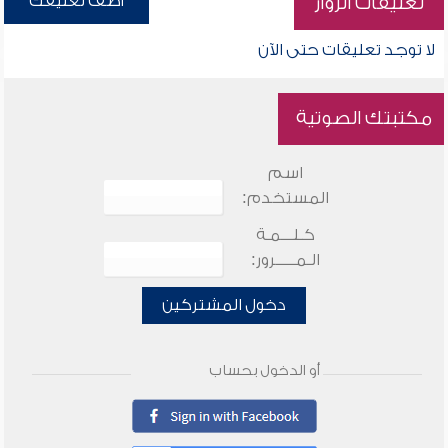
أضف تعليقك
تعليقات الزوار
لا توجد تعليقات حتى الآن
مكتبتك الصوتية
اسم
المستخدم:
كـلـــمـة
الـمـــــرور:
دخول المشتركين
أو الدخول بحساب