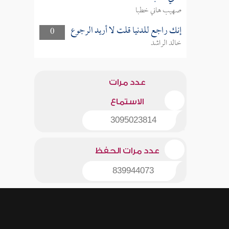
صهيب هاني خطبا
إنك راجع للدنيا قلت لا أريد الرجوع
0
خالد الراشد
عدد مرات
الاستماع
3095023814
عدد مرات الحفظ
839944073