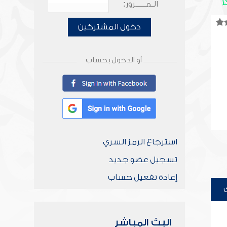
الـمـــــرور:
دخول المشتركين
أو الدخول بحساب
استرجاع الرمز السري
تسجيل عضو جديد
إعادة تفعيل حساب
البث المباشر