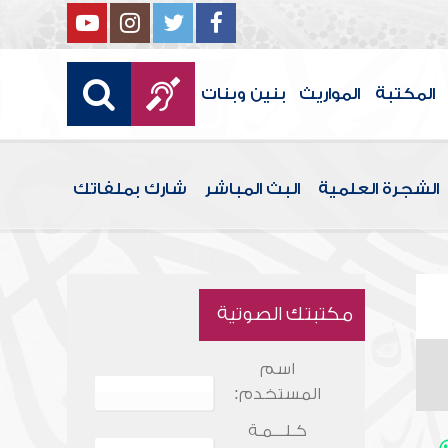
المكتبة
المواريث
بنين وبنات
الشجرة العلمية
البث المباشر
شارك بملفاتك
مكتبتك الصوتية
اسم
المستخدم:
كـلـــمـة