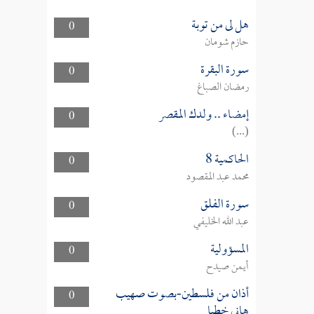
هل لى من توبة
0
حازم شومان
سورة البقرة
0
رمضان الصباغ
إمضاء .. ولدك المقصر
0
(...)
الحاكمية 8
0
محمد عبد المقصود
سورة الفلق
0
عبد الله الخليفي
المسؤولية
0
أيمن صيدح
أذان من فلسطين-بصوت صهيب
0
هاني خطبا