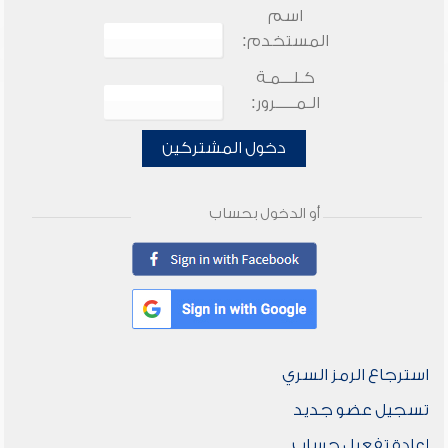
اسم
المستخدم:
كـلـــمـة
الـمـــــرور:
دخول المشتركين
أو الدخول بحساب
استرجاع الرمز السري
تسجيل عضو جديد
إعادة تفعيل حساب