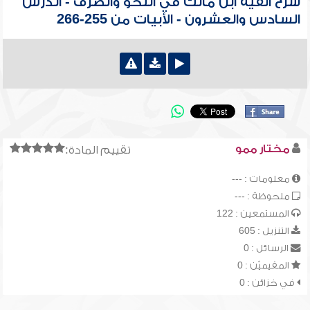
شرح ألفية ابن مالك في النحو والصرف - الدرس
السادس والعشرون - الأبيات من 255-266
مختار ممو
تقييم المادة:
معلومات : ---
ملحوظة : ---
المستمعين : 122
التنزيل : 605
الرسائل : 0
المقيميّن : 0
في خزائن : 0