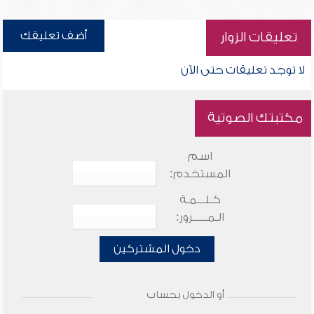
أضف تعليقك
تعليقات الزوار
لا توجد تعليقات حتى الآن
مكتبتك الصوتية
اسم
المستخدم:
كـلـــمـة
الـمـــــرور:
دخول المشتركين
أو الدخول بحساب