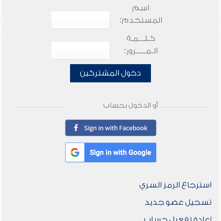
اسم
المستخدم:
كـلـــمـة
الـمـــــرور:
دخول المشتركين
أو الدخول بحساب
استرجاع الرمز السري
تسجيل عضو جديد
إعادة تفعيل حساب