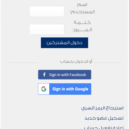
اسم
المستخدم:
كـلـــمـة
الـمـــــرور:
دخول المشتركين
أو الدخول بحساب
استرجاع الرمز السري
تسجيل عضو جديد
إعادة تفعيل حساب