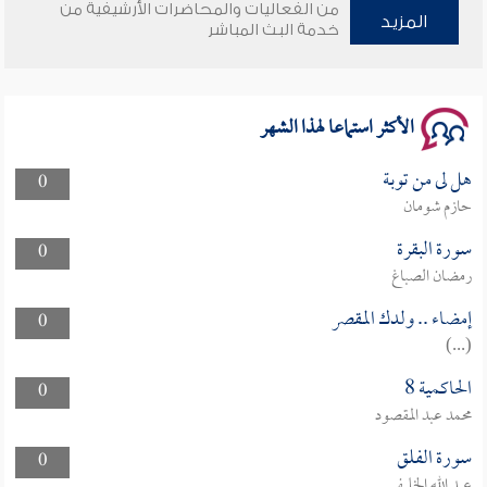
من الفعاليات والمحاضرات الأرشيفية من
المزيد
خدمة البث المباشر
سلسلة محاضرات نفحات رمضانية 1444هـ
الأكثر استماعا لهذا الشهر
هل لى من توبة
0
حازم شومان
سورة البقرة
0
رمضان الصباغ
إمضاء .. ولدك المقصر
0
(...)
الحاكمية 8
0
محمد عبد المقصود
سورة الفلق
0
عبد الله الخليفي