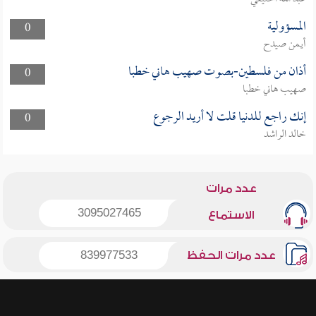
المسؤولية
0
أيمن صيدح
أذان من فلسطين-بصوت صهيب هاني خطبا
0
صهيب هاني خطبا
إنك راجع للدنيا قلت لا أريد الرجوع
0
خالد الراشد
عدد مرات
3095027465
الاستماع
عدد مرات الحفظ
839977533