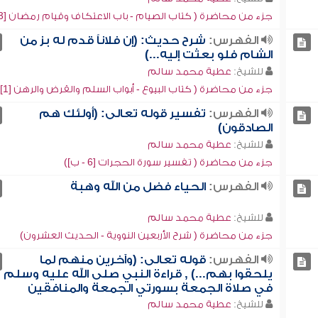
جزء من محاضرة ( كتاب الصيام - باب الاعتكاف وقيام رمضان [3])
الفهرس:
شرح حديث: (إن فلاناً قدم له بز من
الشام فلو بعثت إليه...)
للشيخ:
عطية محمد سالم
جزء من محاضرة ( كتاب البيوع - أبواب السلم والقرض والرهن [1])
الفهرس:
تفسير قوله تعالى: (أولئك هم
الصادقون)
للشيخ:
عطية محمد سالم
جزء من محاضرة ( تفسير سورة الحجرات [6 - ب])
الفهرس:
الحياء فضل من الله وهبة
للشيخ:
عطية محمد سالم
جزء من محاضرة ( شرح الأربعين النووية - الحديث العشرون)
الفهرس:
قوله تعالى: (وآخرين منهم لما
يلحقوا بهم...) , قراءة النبي صلى الله عليه وسلم
في صلاة الجمعة بسورتي الجمعة والمنافقين
للشيخ:
عطية محمد سالم