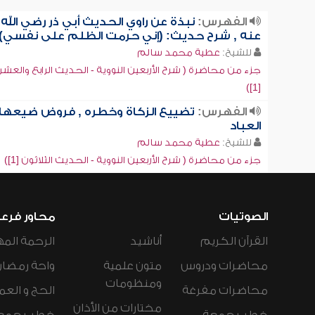
الفهرس:
نبذة عن راوي الحديث أبي ذر رضي الله
عنه , شرح حديث: (إني حرمت الظلم على نفسي)
للشيخ:
عطية محمد سالم
جزء من محاضرة ( شرح الأربعين النووية - الحديث الرابع والعش
[1])
الفهرس:
تضييع الزكاة وخطره , فروض ضيعها
العباد
للشيخ:
عطية محمد سالم
جزء من محاضرة ( شرح الأربعين النووية - الحديث الثلاثون [1])
الصوتيات
محاور فرع
القرآن الكريم
أناشيد
الرحمة المه
محاضرات ودروس
متون علمية
واحة رمضان
ومنظومات
محاضرات مفرغة
الحج و العم
مختارات من الأذان