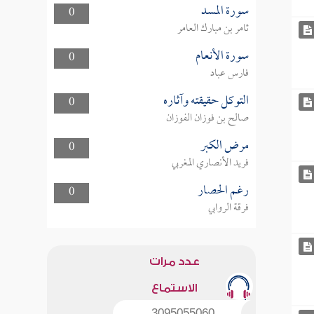
سورة المسد
0
ثامر بن مبارك العامر
سورة الأنعام
0
فارس عباد
التوكل حقيقته وآثاره
0
صالح بن فوزان الفوزان
مرض الكبر
0
فريد الأنصاري المغربي
رغم الحصار
0
فرقة الروابي
عدد مرات
الاستماع
3095055060