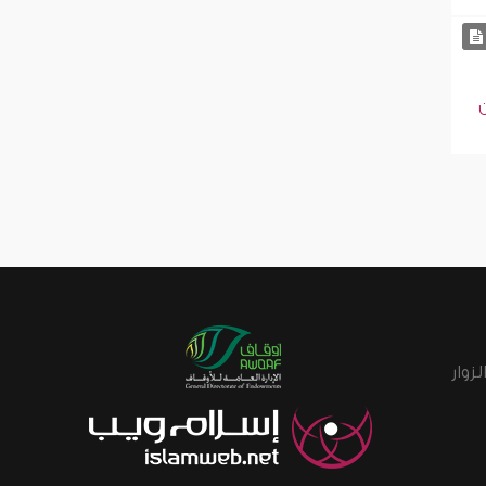
ن
زوار