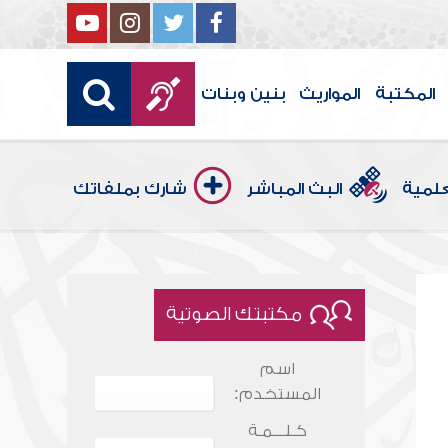
المكتبة
المواريث
بنين وبنات
علمية
البث المباشر
شارك بملفاتك
مكتبتك الصوتية
اسم
المستخدم:
كـلـــمـة