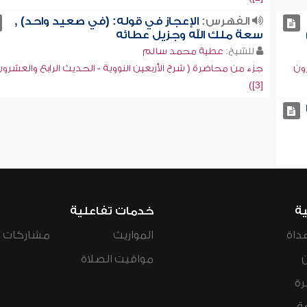
الفهرس:
الإعجاز في قوله: (في صعيد واحد) ,
سعة ملك الله وجزيل عطائه
للشيخ:
عطية محمد سالم
رون
جزء من محاضرة ( شرح الأربعين النووية - الحديث الرابع والعشرو
[3])
ية
خدمات تفاعلية
داة
المواريث
مشاركات ال
مواقيت الصلاة
رة