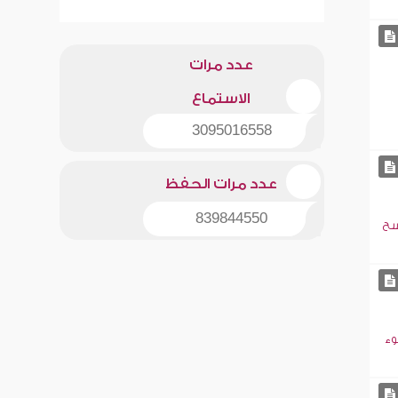
عدد مرات
الاستماع
3095016558
عدد مرات الحفظ
839844550
سح
وء