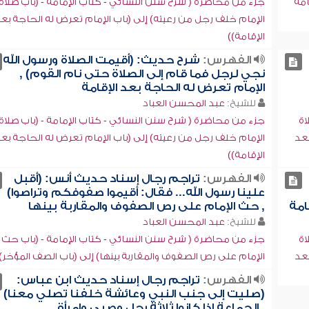
امة
جزء من محاضرة ( شرح سنن النسائي - كتاب الإمامة - (باب صلاة
الإمام خلف رجل من رعيته) إلى (باب الإمام تعرض له الحاجة بع
الإقامة))
الفهرس:
شرح حديث: (أقيمت الصلاة ورسول الله
نجي لرجل فما قام إلى الصلاة حتى نام القوم) ,
الإمام تعرض له الحاجة بعد الإقامة
للشيخ:
عبد المحسن العباد
اة
جزء من محاضرة ( شرح سنن النسائي - كتاب الإمامة - (باب صلاة
بعد
الإمام خلف رجل من رعيته) إلى (باب الإمام تعرض له الحاجة بع
الإقامة))
الفهرس:
تراجم رجال إسناد حديث أنس: (أقبل
علينا رسول الله... فقال: أقيموا صفوفكم وتراصوا)
امة
, حث الإمام على رص الصفوف والمقاربة بينها
للشيخ:
عبد المحسن العباد
اة
جزء من محاضرة ( شرح سنن النسائي - كتاب الإمامة - (باب حث
بعد
الإمام على رص الصفوف والمقاربة بينها) إلى (باب الصف المؤخر)
الفهرس:
تراجم رجال إسناد حديث ابن عباس:
(صليت إلى جنب النبي وعائشة خلفنا تصلي معنا)
, الجماعة إذا كانوا ثلاثة رجل وصبي وامرأة