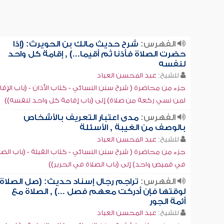
الفهرس:
شرح حديث مالك بن الحويرث: (إذا
حضرت الصلاة فأذنا ثم أقيما...) , إقامة كل واحد
لنفسه
للشيخ:
عبد المحسن العباد
جزء من محاضرة ( شرح سنن النسائي - كتاب الأذان - (باب الإقا
لمن نسي ركعة من صلاة) إلى (باب إقامة كل واحد لنفسه))
الفهرس:
مدى اعتبار التعريف بالأشخاص
بالوصف من الغيبة , الأسئلة
للشيخ:
عبد المحسن العباد
جزء من محاضرة ( شرح سنن النسائي - كتاب القبلة - (باب الصل
في قميص واحد) إلى (باب الصلاة في الحرير))
الفهرس:
تراجم رجال إسناد حديث: (صل الصلاة
لوقتها فإن أدركت معهم فصل ...) , الصلاة مع
أئمة الجور
للشيخ:
عبد المحسن العباد