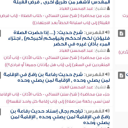
المقدس لأشهر من طريق أخرى , فرض القبلة
للشيخ:
عبد المحسن العباد
رث
جزء من محاضرة ( شرح سنن النسائي - كتاب الصلاة - (باب فرض
القبلة) إلى (باب استبانة الخطأ بعد الاجتهاد))
الفهرس:
شرح حديث: (... إذا حضرت الصلاة
فليؤذن لكم أحدكم وليؤمكم أكبركم) , اجتزاء
المرء بأذان غيره في الحضر
للشيخ:
عبد المحسن العباد
أذان)
جزء من محاضرة ( شرح سنن النسائي - كتاب الأذان - (باب أذان
المنفردين في السفر) إلى (باب هل يؤذنان جميعاً أو فرادى؟))
الفهرس:
شرح حديث رفاعة بن رافع في الإقامة
لمن يصلي وحده , الإقامة لمن يصلي وحده
للشيخ:
عبد المحسن العباد
جزء من محاضرة ( شرح سنن النسائي - كتاب الأذان - (باب الإقامة
لمن نسي ركعة من صلاة) إلى (باب إقامة كل واحد لنفسه))
الفهرس:
تراجم رجال إسناد حديث رفاعة بن
رافع في الإقامة لمن يصلي وحده , الإقامة لمن
يصلي وحده