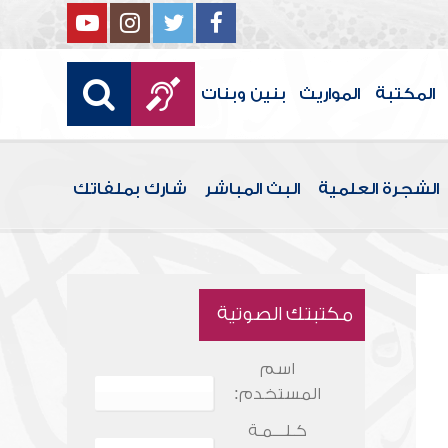
المكتبة
المواريث
بنين وبنات
الشجرة العلمية
البث المباشر
شارك بملفاتك
مكتبتك الصوتية
اسم
المستخدم:
كـلـــمـة