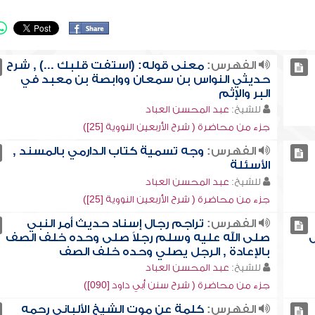
الفهرس:
معنى قوله: (استفت قلبك ...) , شرح
حديثي النواس بن سمعان ووابصة بن معبد في
البر والإثم
للشيخ:
عبد المحسن العباد
جزء من محاضرة ( شرح الأربعين النووية [25])
الفهرس:
وجه تسمية كتاب الدارمي بالمسند ,
الأسئلة
للشيخ:
عبد المحسن العباد
جزء من محاضرة ( شرح الأربعين النووية [25])
الفهرس:
تراجم رجال إسناد حديث أمر النبي
ل
صلى الله عليه وسلم رجلاً صلى وحده خلف الصف
بالإعادة , الرجل يصلي وحده خلف الصف
للشيخ:
عبد المحسن العباد
جزء من محاضرة ( شرح سنن أبي داود [090])
الفهرس:
كلمة عن موت الشيخ الألباني رحمه