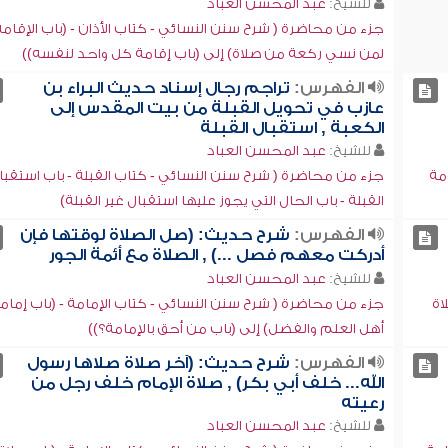
للشيخ:
عبد المحسن العباد
جزء من محاضرة ( شرح سنن النسائي - كتاب الأذان - (باب الإقامة
لمن نسي ركعة من صلاة) إلى (باب إقامة كل واحد لنفسه))
الفهرس:
تراجم رجال إسناد حديث البراء بن
عازب في تحويل القبلة من بيت المقدس إلى
الكعبة , استقبال القبلة
للشيخ:
عبد المحسن العباد
مة
جزء من محاضرة ( شرح سنن النسائي - كتاب القبلة - باب استقبا
القبلة - باب الحال التي يجوز عليها استقبال غير القبلة)
الفهرس:
شرح حديث: (صل الصلاة لوقتها فإن
أدركت معهم فصل ...) , الصلاة مع أئمة الجور
للشيخ:
عبد المحسن العباد
اة
جزء من محاضرة ( شرح سنن النسائي - كتاب الإمامة - (باب إمام
أهل العلم والفضل) إلى (باب من أحق بالإمامة؟))
الفهرس:
شرح حديث: (آخر صلاة صلاها رسول
الله... خلف أبي بكر) , صلاة الإمام خلف رجل من
رعيته
للشيخ:
عبد المحسن العباد