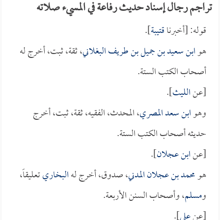
تراجم رجال إسناد حديث رفاعة في المسيء صلاته
قوله: [أخبرنا
قتيبة
].
هو
ابن سعيد بن جميل بن طريف البغلاني
، ثقة، ثبت، أخرج له
أصحاب الكتب الستة.
[عن
الليث
].
وهو
ابن سعد المصري
، المحدث، الفقيه، ثقة، ثبت، أخرج
حديثه أصحاب الكتب الستة.
[عن
ابن عجلان
].
هو
محمد بن عجلان المدني
، صدوق، أخرج له
البخاري
تعليقاً،
و
مسلم
، وأصحاب السنن الأربعة.
[عن
علي
].