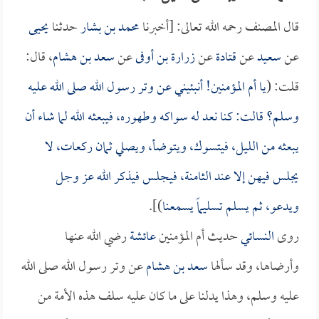
قال المصنف رحمه الله تعالى: [أخبرنا
محمد بن بشار
حدثنا
يحيى
عن
سعيد
عن
قتادة
عن
زرارة بن أوفى
عن
سعد بن هشام
، قال:
قلت: (
يا أم المؤمنين! أنبئيني عن وتر رسول الله صلى الله عليه
وسلم؟ قالت: كنا نعد له سواكه وطهوره، فيبعثه الله لما شاء أن
يبعثه من الليل، فيتسوك، ويتوضأ، ويصلي ثمان ركعات، لا
يجلس فيهن إلا عند الثامنة، فيجلس فيذكر الله عز وجل
ويدعو، ثم يسلم تسليماً يسمعنا
)].
روى
النسائي
حديث أم المؤمنين
عائشة
رضي الله عنها
وأرضاها، وقد سألها
سعد بن هشام
عن وتر رسول الله صلى الله
عليه وسلم، وهذا يدلنا على ما كان عليه سلف هذه الأمة من