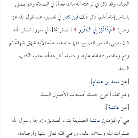
العباد، وقد ذكر في ترجمته أنه مات فجأةً في الصلاة وهو يصلي
بالناس إماماً لهم، ذكر ذلك
ابن كثير
في تفسيره عند قول الله عز
وجل:
فَإِذَا نُقِرَ فِي النَّاقُورِ
[المدثر:8]، في سورة المدثر: أنه
كان يصلي بالناس الصبح، فلما جاء عند هذه الآية شهق شهقةً ثم
وقع ومات رحمة الله عليه، وحديثه أخرجه أصحاب الكتب
الستة.
[عن
سعد بن هشام
].
وهو ثقة، أخرج حديثه أصحاب الأصول الستة.
[عن
عائشة
].
هي أم المؤمنين
عائشة
الصديقة بنت الصديق، زوجة رسول الله
صلوات الله وسلامه عليه، ورضي الله تعالى عنها وأرضاها،