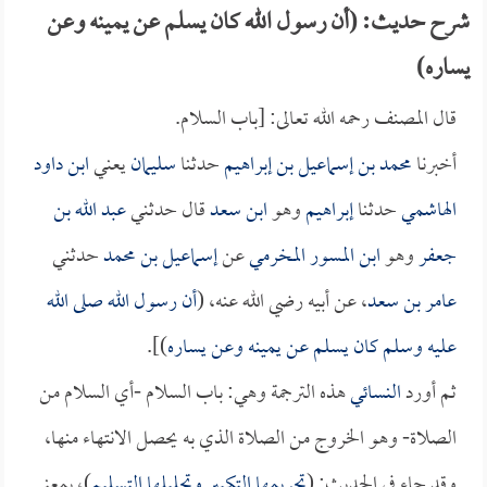
شرح حديث: (أن رسول الله كان يسلم عن يمينه وعن
يساره)
قال المصنف رحمه الله تعالى: [باب السلام.
أخبرنا
محمد بن إسماعيل بن إبراهيم
حدثنا
سليمان
يعني
ابن داود
الهاشمي
حدثنا
إبراهيم
وهو
ابن سعد
قال حدثني
عبد الله بن
جعفر
وهو
ابن المسور المخرمي
عن
إسماعيل بن محمد
حدثني
عامر بن سعد
، عن أبيه رضي الله عنه، (
أن رسول الله صلى الله
عليه وسلم كان يسلم عن يمينه وعن يساره
)].
ثم أورد
النسائي
هذه الترجمة وهي: باب السلام -أي السلام من
الصلاة- وهو الخروج من الصلاة الذي به يحصل الانتهاء منها،
وقد جاء في الحديث: (
تحريمها التكبير وتحليلها التسليم
)، بمعنى