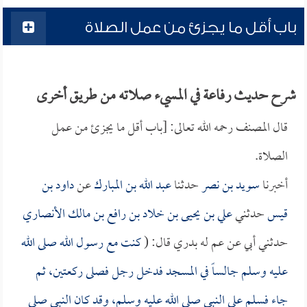
باب أقل ما يجزئ من عمل الصلاة
شرح حديث رفاعة في المسيء صلاته من طريق أخرى
قال المصنف رحمه الله تعالى: [باب أقل ما يجزئ من عمل
الصلاة.
أخبرنا
سويد بن نصر
حدثنا
عبد الله بن المبارك
عن
داود بن
قيس
حدثني
علي بن يحيى بن خلاد بن رافع بن مالك الأنصاري
حدثني أبي عن عم له بدري قال: (
كنت مع رسول الله صلى الله
عليه وسلم جالساً في المسجد فدخل رجل فصلى ركعتين، ثم
جاء فسلم على النبي صلى الله عليه وسلم، وقد كان النبي صلى