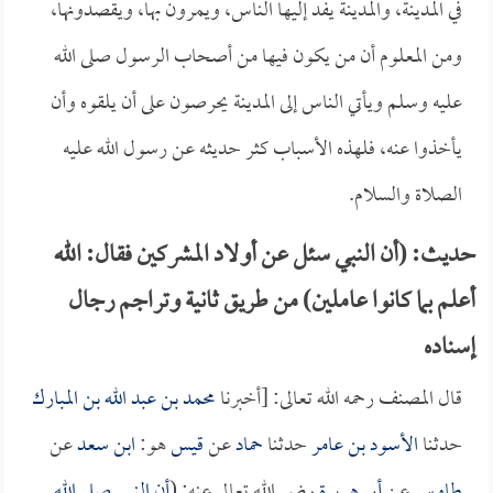
في المدينة، والمدينة يفد إليها الناس، ويمرون بها، ويقصدونها،
ومن المعلوم أن من يكون فيها من أصحاب الرسول صلى الله
عليه وسلم ويأتي الناس إلى المدينة يحرصون على أن يلقوه وأن
يأخذوا عنه، فلهذه الأسباب كثر حديثه عن رسول الله عليه
الصلاة والسلام.
حديث: (أن النبي سئل عن أولاد المشركين فقال: الله
أعلم بما كانوا عاملين) من طريق ثانية وتراجم رجال
إسناده
قال المصنف رحمه الله تعالى: [أخبرنا
محمد بن عبد الله بن المبارك
حدثنا
الأسود بن عامر
حدثنا
حماد
عن
قيس
هو:
ابن سعد
عن
طاوس
عن
أبي هريرة
رضي الله تعالى عنه: (
أن النبي صلى الله