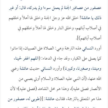
عصفور من عصافير الجنة لم يعمل سوءا ولم يدركه، قال: أو غير
ذلك يا
عائشة
! خلق الله عز وجل الجنة وخلق لها أهلاً وخلقهم
في أصلاب آبائهم، وخلق النار وخلق لها أهلاً وخلقهم في
أصلاب آبائهم)].
أورد
النسائي
هذه الترجمة وهي: الصلاة على الصبيان، إذا ماتوا
كما يصلى على الكبار، وقد جاء في الدعاء: (
اللهم اغفر لحينا،
وميتنا، وصغيرنا، وكبيرنا
) وأورد
النسائي
حديث
عائشة
رضي
الله عنها، (أن النبي عليه الصلاة والسلام أوتي بصبي من
الأنصار فصلى عليه)، وهذا هو محل الشاهد (فصلى عليه)؛ لأن
هذا هو المتعلق بالترجمة، فقالت
عائشة
: [(
طوبى له، عصفور من