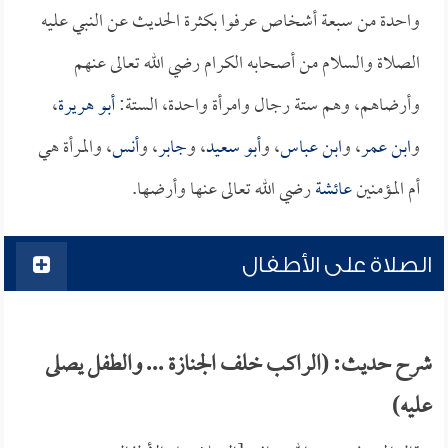
واحدة من سبعة أشخاص عرفوا بكثرة الحديث عن النبي عليه
الصلاة والسلام من أصحابه الكرام رضي الله تعالى عنهم
وأرضاهم، وهم ستة رجال وامرأة واحدة، الستة:
أبو هريرة
،
و
ابن عمر
، و
ابن عباس
، و
أبو سعيد
، و
جابر
، و
أنس
، والمرأة هي
أم المؤمنين
عائشة
رضي الله تعالى عنها وأرضها.
الصلاة على الأطفال
شرح حديث: (الراكب خلف الجنازة ... والطفل يصلى
عليه)