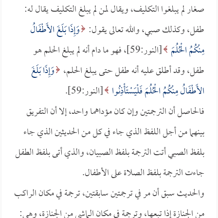
صغار لم يبلغوا التكليف، ويقال لمن لم يبلغ التكليف يقال له:
طفل، وكذلك صبي، والله تعالى يقول:
وَإِذَا بَلَغَ الأَطْفَالُ
مِنْكُمُ الْحُلُمَ
[النور:59]، فهو ما دام أنه لم يبلغ الحلم هو
طفل، وقد أطلق عليه أنه طفل حتى يبلغ الحلم،
وَإِذَا بَلَغَ
الأَطْفَالُ مِنْكُمُ الْحُلُمَ فَلْيَسْتَأْذِنُوا
[النور:59].
فالحاصل أن الترجمتين وإن كان مؤداهما واحد، إلا أن التفريق
بينهما من أجل اللفظ الذي جاء في كل من الحديثين الذي جاء
بلفظ الصبي أتت الترجمة بلفظ الصبيان، والذي أتى بلفظ الطفل
جاءت الترجمة بلفظ الصلاة على الأطفال.
والحديث سبق أن مر في ترجمتين سابقتين، ترجمة في مكان الراكب
من الجنازة إذا تبعها، وترجمة في مكان الماشي من الجنازة، وهي: