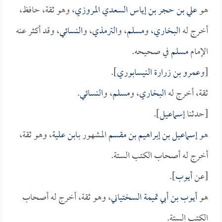
هو
علي بن حجر بن إياس السعدي المروزي
، وهو ثقة، حافظ،
أخرج له
البخاري
، و
مسلم
، و
الترمذي
، و
النسائي
، وقد أكثر عنه
الإمام
مسلم
في صحيحه.
[و
عمرو بن زرارة النيسابوري
].
ثقة، أخرج له
البخاري
، و
مسلم
، و
النسائي
.
[حدثنا
إسماعيل
].
هو
إسماعيل بن إبراهيم بن مقسم
المشهور بـ
ابن علية
، وهو ثقة،
أخرج له أصحاب الكتب الستة.
[عن
أيوب
].
هو
أيوب بن أبي تميمة السختياني
، وهو ثقة، أخرج له أصحاب
الكتب الستة.