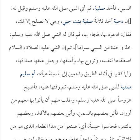
السبي، فأخذ
صفية
، ثم أتي النبي صلى الله عليه وسلم وقيل له:
[إن
دحية
أخذ فلانةً
صفية بنت حيي
، وهي لا تصلح إلا لك،
فقال: ادعوه بها، فجاء بها، ثم قال له النبي صلى الله عليه وسلم:
خذ واحدة من السبي سواها]، ثم إن النبي عليه الصلاة والسلام
اصطفاها لنفسه، وتزوج بها، وأعتقها، وجعل عتقها صداقها،
ولما كانوا في أثناء الطريق راجعين إلى المدينة هيأت
أم سليم
صفية
للنبي صلى الله عليه وسلم، ثم زفتها عليه، فأصبح
عروساً صلى الله عليه وسلم، وطلب منهم أن يأتوا بما معهم من
أزواد، فأتى بعضهم بالسمن، وأتى بعضهم بالأقط، وبعضهم
بالتمر، فحاسوا حيسةً، أي: صنعوا من هذا الطعام الذي هو من
ثلاثة أصناف، صنفاً واحداً خلطوه وجمعوه، ويقال له: حيس،