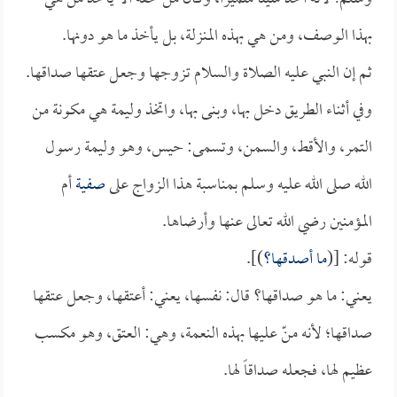
بهذا الوصف، ومن هي بهذه المنزلة، بل يأخذ ما هو دونها.
ثم إن النبي عليه الصلاة والسلام تزوجها وجعل عتقها صداقها.
وفي أثناء الطريق دخل بها، وبنى بها، واتخذ وليمة هي مكونة من
التمر، والأقط، والسمن، وتسمى: حيس، وهو وليمة رسول
الله صلى الله عليه وسلم بمناسبة هذا الزواج على
صفية
أم
المؤمنين رضي الله تعالى عنها وأرضاها.
قوله: [(
ما أصدقها؟
)].
يعني: ما هو صداقها؟ قال: نفسها، يعني: أعتقها، وجعل عتقها
صداقها؛ لأنه منّ عليها بهذه النعمة، وهي: العتق، وهو مكسب
عظيم لها، فجعله صداقاً لها.