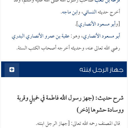
قرظة بن كعب
صاحب رسول الله صلى الله عليه وسلم، وقد
أخرج حديثه
النسائي
، و
ابن ماجه
.
[و
أبو مسعود الأنصاري
].
أبو مسعود الأنصاري
، وهو:
عقبة بن عمرو الأنصاري البدري
رضي الله تعالى عنه، وحديثه أخرجه أصحاب الكتب الستة.
جهاز الرجل ابنته
شرح حديث: (جهز رسول الله فاطمة في خميلٍ وقربة
ووسادة حشوها إذخر)
قال المصنف رحمه الله تعالى: [جهاز الرجل ابنته.