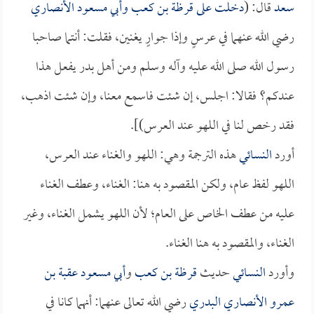
سعد
قال: (
دخلت على
قرظة بن كعب
و
أبي مسعود الأنصاري
رضي الله عنهما في عرسٍ وإذا جوارٍ يغنين، فقلت: أنتما صاحبا
رسول الله صلى الله عليه وآله وسلم ومن أهل بدر يفعل هذا
عندكم؟ فقالا: اجلس، إن شئت فاسمع معنا، وإن شئت اذهب،
فقد رخص لنا في اللهو عند العرس)].
أورد
النسائي
هذه الترجمة وهي: اللهو والغناء عند العرس،
اللهو لفظ عام، ولكن المقصود به هنا: الغناء، وعطف الغناء
عليه من عطف الخاص على العام؛ لأن اللهو يشمل الغناء، وغير
الغناء، والمقصود به هنا الغناء.
وأورد
النسائي
حديث
قرظة بن كعب
و
أبي مسعود عقبة بن
عمرو الأنصاري البدري
رضي الله تعالى عنهما: أنهما كانا في