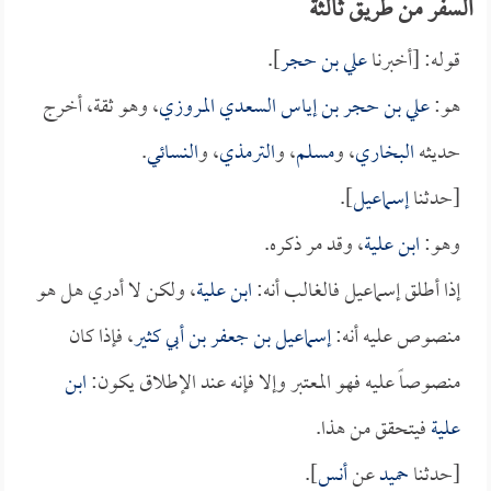
السفر من طريق ثالثة
قوله: [أخبرنا
علي بن حجر
].
هو:
علي بن حجر بن إياس السعدي المروزي
، وهو ثقة، أخرج
حديثه
البخاري
، و
مسلم
، و
الترمذي
، و
النسائي
.
[حدثنا
إسماعيل
].
وهو:
ابن علية
، وقد مر ذكره.
إذا أطلق إسماعيل فالغالب أنه:
ابن علية
، ولكن لا أدري هل هو
منصوص عليه أنه:
إسماعيل بن جعفر بن أبي كثير
، فإذا كان
منصوصاً عليه فهو المعتبر وإلا فإنه عند الإطلاق يكون:
ابن
علية
فيتحقق من هذا.
[حدثنا
حميد
عن
أنس
].