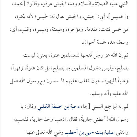
النبي عليه الصلاة والسلام ومعه الجيش عرفوه وقالوا: [محمد،
والخميس]، أي: الجيش، والجيش يقال له: خميس؛ لأنه يكون
من خمس فئات: مقدمة، ومؤخرة، وميمنة، وميسرة، وقلب، أي:
وسط، هذه خمسة أحوال.
ثم إن الله عز وجل فتحها للمسلمين عنوة، يعني: ليست
بصلح، وليس دخول المسلمين بها بصلح، بل كان عنوةً، وقهراً،
وغلبةً لليهود، حيث تغلب عليهم المسلمون مع رسول الله صلى
الله عليه وآله وسلم.
ثم إنه لما جمع السبي [جاء
دحية بن خليفة الكلبي
وقال: يا
رسول الله! أعطني جاريةً، فقال: اذهب وخذ جارية، فذهب،
وانتقى
صفية بنت حيي بن أخطب
رضي الله تعالى عنها