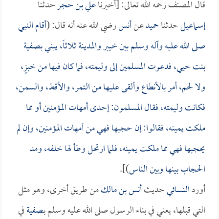
قال المصنف رحمه الله تعالى: [أخبرنا
علي بن حجر
حدثنا
إسماعيل
حدثنا
حميد
عن
أنس
رضي الله عنه أنه قال: (
أقام النبي
صلى الله عليه وآله وسلم بين خيبر والمدينة ثلاثاً، يبني بـ
صفية
بنت حيي
، فدعوت المسلمين إلى وليمته، فما كان فيها من خبزٍ،
ولا لحم، أمر بالأنطاع وألقى عليها من التمر، والأقط، والسمن،
فكانت وليمته، فقال المسلمون: إحدى أمهات المؤمنين أو مما
ملكت يمينه، فقالوا: إن حجبها فهي من أمهات المؤمنين، وإن لم
يحجبها فهي مما ملكت يمينه، فلما ارتحل وطأ لها خلفه، ومد
الحجاب بينها وبين الناس
)].
أورد
النسائي
حديث
أنس بن مالك
من طريق أخرى، وهو مثل
التي قبلها، يعني في بناء الرسول صلى الله عليه وسلم بـ
صفية
في