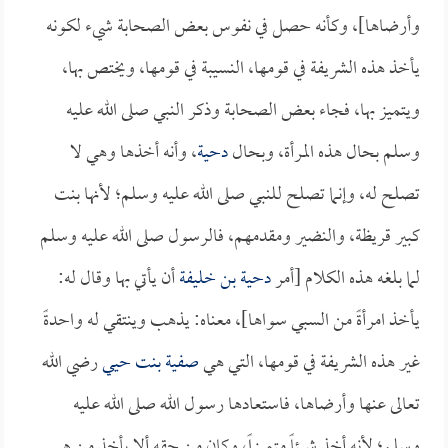
وأرضاها]، وكأنه حصل في نفوس بعض الصحابة شيء لكونه
يأخذ هذه الشريفة في قومها، النسيبة في قومها، ويختص بها،
ويتميز بها، فجاء بعض الصحابة وذكر النبي صلى الله عليه
وسلم بحال هذه المرأة، وبحال
دحية
، وأنه أخذها وهي لا
تصلح له، وإنما تصلح للنبي صلى الله عليه وسلم؛ لأنها بنت
كبير قريظة، والنضير ومقدمهم، فالرسول صلى الله عليه وسلم
لما بلغه هذه الكلام [أمر
دحية بن خليفة
أن يأتي بها وقال له:
يأخذ امرأةً من السبي سواها]، معناه: يذهب وينتقي له واحدةً
غير هذه الشريفة في قومها، التي هي
صفية بنت حيي
رضي الله
تعالى عنها وأرضاها، فاستعادها رسول الله صلى الله عليه
وسلم؛ لأنه أخذ شيئاً متميزاً، وكان من حقه ألا يأخذ من هي