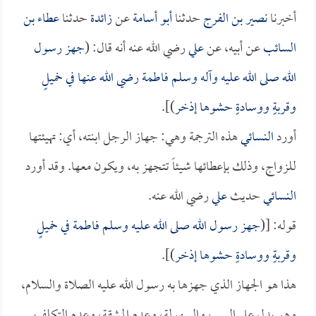
أخبرنا
نصير بن الفرج
حدثنا
أبو أسامة
عن
زائدة
حدثنا
عطاء بن
السائب
عن أبيه، عن
علي
رضي الله عنه أنه قال: (
جهز رسول
الله صلى الله عليه وآله وسلم
فاطمة
رضي الله عنها في خميلٍ
وقربةٍ ووسادةٍ حشوها إذخر
)].
أورد
النسائي
هذه الترجمة وهي: جهاز الرجل ابنته، أي: تهيئتها
للزواج، وذلك بإعطائها شيئاً تتجهز به، ويكون معها. وقد أورد
النسائي
حديث
علي
رضي الله عنه.
قوله: [(
جهز رسول الله صلى الله عليه وسلم
فاطمة
في خميلٍ
وقربةٍ ووسادةٍ حشوها إذخر
)].
هذا هو الجهاز الذي جهزها به رسول الله عليه الصلاة والسلام،
وهو يدل على اليسر، والسهولة، وعدم المشقة، وعدم التكلف.