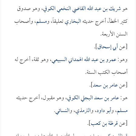
هو
شريك بن عبد الله القاضي النخعي الكوفي
، وهو صدوق
كثير الخطأ، أخرج حديثه
البخاري
تعليقاً، و
مسلم
، وأصحاب
السنن الأربعة.
[عن
أبي إسحاق
].
وهو:
عمرو بن عبد الله الهمداني السبيعي
، وهو ثقة، أخرج له
أصحاب الكتب الستة.
[عن
عامر بن سعد
].
هو:
عامر بن سعد البجلي الكوفي
، وهو مقبول، أخرج حديثه
مسلم
، و
أبو داود
، و
الترمذي
، و
النسائي
.
[عن
قرظة بن كعب
].