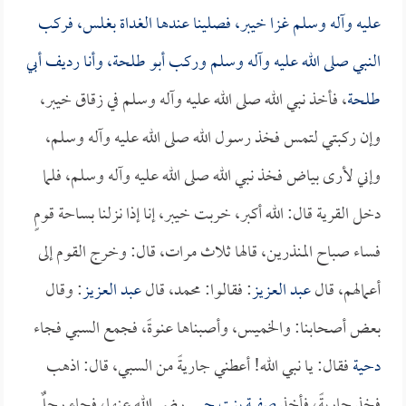
عليه وآله وسلم غزا خيبر، فصلينا عندها الغداة بغلس، فركب
النبي صلى الله عليه وآله وسلم وركب
أبو طلحة
، وأنا رديف
أبي
طلحة
، فأخذ نبي الله صلى الله عليه وآله وسلم في زقاق خيبر،
وإن ركبتي لتمس فخذ رسول الله صلى الله عليه وآله وسلم،
وإني لأرى بياض فخذ نبي الله صلى الله عليه وآله وسلم، فلما
دخل القرية قال: الله أكبر، خربت خيبر، إنا إذا نزلنا بساحة قومٍ
فساء صباح المنذرين، قالها ثلاث مرات، قال: وخرج القوم إلى
أعمالهم، قال
عبد العزيز
: فقالوا: محمد، قال
عبد العزيز
: وقال
بعض أصحابنا: والخميس، وأصبناها عنوةً، فجمع السبي فجاء
دحية
فقال: يا نبي الله! أعطني جاريةً من السبي، قال: اذهب
فخذ جاريةً، فأخذ
صفية بنت حيي
رضي الله عنها، فجاء رجلٌ