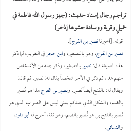
تراجم رجال إسناد حديث: (جهز رسول الله فاطمة في
خميلٍ وقربة ووسادة حشوها إذخر)
قوله: [أخبرنا
نصير بن الفرج
].
نصير بن الفرج
، وهو بالتصغير، و
ابن حجر
في التقريب لما ذكر
هذه الصيغة قال:
نصير
بالتصغير، وذكر جملة من الأشخاص
منهم هذا، ثم ذكر في الآخر شخصاً يقال له: نصير، ثم قال:
ويقال له: بالفتح أيضاً نَصير، و
نصير بن الفرج
هذا هو نُصير
بالضم، والشكل الذي عندكم يعني ليس على الصواب الذي هو
نَصير بالفتح بل هو نُصير بالضم، وهو ثقة، أخرج له
أبو داود
،
و
النسائي
.