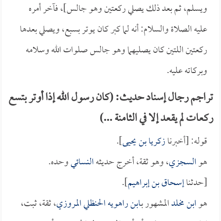
ويسلم، ثم بعد ذلك يصلي ركعتين وهو جالس]، فآخر أمره
عليه الصلاة والسلام: أنه لما كبر كان يوتر بسبع، ويصلي بعدها
ركعتين اللتين كان يصليهما وهو جالس صلوات الله وسلامه
وبركاته عليه.
تراجم رجال إسناد حديث: (كان رسول الله إذا أوتر بتسع
ركعات لم يقعد إلا في الثامنة ...)
قوله: [أخبرنا
زكريا بن يحيى
].
هو
السجزي
، وهو ثقة، أخرج حديثه
النسائي
وحده.
[حدثنا
إسحاق بن إبراهيم
].
هو
ابن مخلد
المشهور بـ
ابن راهويه الحنظلي المروزي
، ثقة، ثبت،