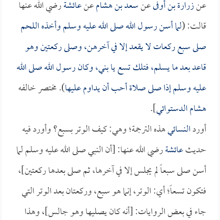
عن
زرارة بن أوفى
عن
سعد بن هشام
عن
عائشة
رضي الله عنها
قالت: (
لما أسن رسول الله صلى الله عليه وسلم وأخذه اللحم
صلى سبع ركعات لا يقعد إلا في آخرهن، وصلى ركعتين وهو
قاعد بعد ما يسلم، فتلك تسع يا بني، وكان رسول الله صلى الله
عليه وسلم إذا صلى صلاة أحب أن يداوم عليها
). مختصر خالفه
هشام الدستوائي
].
أورد
النسائي
هذه الترجمة؛ وهي: كيف الوتر بسبع؟ وأورد فيه
حديث
عائشة
رضي الله عنها: [أن النبي صلى الله عليه وسلم لما
أسن صلى سبعاً لم يجلس إلا في آخرها، ثم صلى بعدها ركعتين]،
فتكون تسعاً؛ أي: الوتر، إنما هو سبع، وركعتان بعد الوتر التي
جاء في بعض الروايات: [أنه كان يصليها وهو جالس]، وهذا