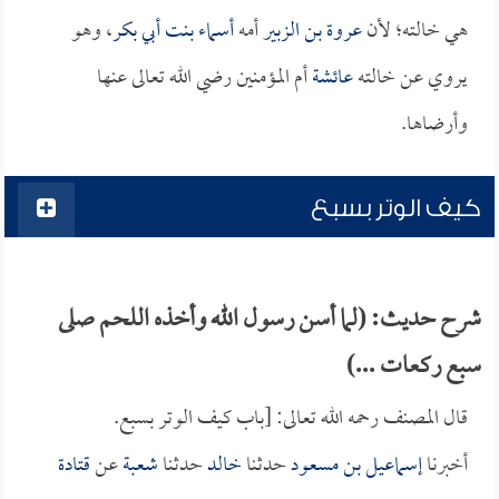
هي خالته؛ لأن
عروة بن الزبير
أمه
أسماء بنت أبي بكر
، وهو
يروي عن خالته
عائشة
أم المؤمنين رضي الله تعالى عنها
وأرضاها.
كيف الوتر بسبع
شرح حديث: (لما أسن رسول الله وأخذه اللحم صلى
سبع ركعات ...)
قال المصنف رحمه الله تعالى: [باب كيف الوتر بسبع.
أخبرنا
إسماعيل بن مسعود
حدثنا
خالد
حدثنا
شعبة
عن
قتادة