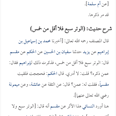
[عن
أم سلمة
].
قد مر ذكرها.
شرح حديث: (الوتر سبع فلا أقل من خمس)
قال المصنف رحمه الله تعالى: [أخبرنا
محمد بن إسماعيل بن
إبراهيم
عن
يزيد
حدثنا
سفيان بن الحسين
عن
الحكم
عن
مقسم
قال: الوتر سبع فلا أقل من خمس، فذكرت ذلك لـ
إبراهيم
فقال:
عمن ذكره؟ قلت: لا أدري. قال
الحكم
: فحججت فلقيت
مقسماً
، فقلت له: عمن؟ قال: عن الثقة عن
عائشة
، وعن
ميمونة
رضي الله تعالى عنهما].
هنا أورد
النسائي
هذا الأثر عن
مقسم
أنه قال: [الوتر سبع ولا