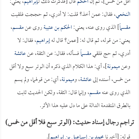
أقل من خمس]، ثم إن
الحكم
قال [فذكرت ذلك لـ
إبراهيم
، يعني:
النخعي
، فقال: عمن أخذ؟ قلت: لا أدري، ثم حججت فلقيت
مقسماً
] الذي روى عنه، يعني:
الحكم بن عتيبة
روى عن
مقسم
،
يعني: من قوله، ثم قال له: [عمن؟ قال له
إبراهيم
، فقال: لا
أدري، ثم حج فلقي
مقسماً
فسأله، فقال: عن الثقة، عن
عائشة
وعن
ميمونة
]، أي: هذا الكلام الذي ذكره أن الوتر سبع ولا أقل
من خمس، أسنده إلى
عائشة
، و
ميمونة
، أي: من قولهما، ولم يسم
الذي روى عنه
مقسم
، وإنما قال: الثقة، ولكن الحديث ثابت
بالطرق المتقدمة الدالة على ما دل عليه هذا الأثر.
تراجم رجال إسناد حديث: (الوتر سبع فلا أقل من خمس)
قوله: [أخبرنا
محمد بن إسماعيل بن إبراهيم
].