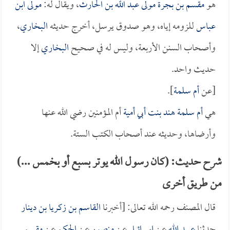
هو
مقسم بن بجرة مولى عبد الله بن الحارث
، ويقال له:
مولى ابن
عباس
للزومه إياه، وهو صدوق يرسل، أخرج حديثه
البخاري
،
وأصحاب السنن الأربعة، وليس له في صحيح
البخاري
إلا
حديث واحد.
[عن
أم سلمة
].
هي
أم سلمة هند بنت أبي أمية
أم المؤمنين رضي الله عنها
وأرضاها، وحديثه عند أصحاب الكتب الستة.
شرح حديث: (كان رسول الله يوتر بسبع أو بخمس ...)
من طريق أخرى
قال المصنف رحمه الله تعالى: [أخبرنا
القاسم بن زكريا بن دينار
حدثنا
عبيد الله
عن
إسرائيل
عن
منصور
عن
الحكم
عن
مقسم