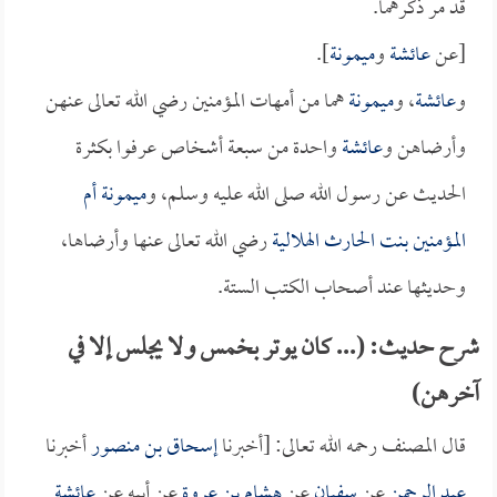
قد مر ذكرهما.
[عن
عائشة
و
ميمونة
].
و
عائشة
، و
ميمونة
هما من أمهات المؤمنين رضي الله تعالى عنهن
وأرضاهن و
عائشة
واحدة من سبعة أشخاص عرفوا بكثرة
الحديث عن رسول الله صلى الله عليه وسلم، و
ميمونة أم
المؤمنين بنت الحارث الهلالية
رضي الله تعالى عنها وأرضاها،
وحديثها عند أصحاب الكتب الستة.
شرح حديث: (... كان يوتر بخمس ولا يجلس إلا في
آخرهن)
قال المصنف رحمه الله تعالى: [أخبرنا
إسحاق بن منصور
أخبرنا
عبد الرحمن
عن
سفيان
عن
هشام بن عروة
عن أبيه عن
عائشة