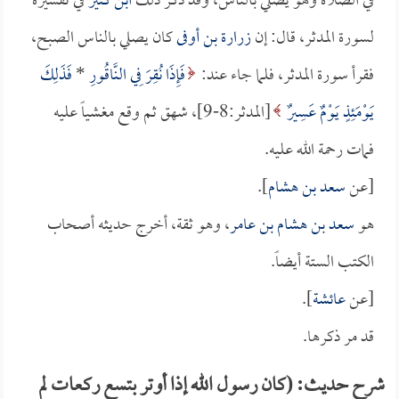
في الصلاة وهو يصلي بالناس، وقد ذكر ذلك
ابن كثير
في تفسيره
لسورة المدثر، قال: إن
زرارة بن أوفى
كان يصلي بالناس الصبح،
فقرأ سورة المدثر، فلما جاء عند:
فَإِذَا نُقِرَ فِي النَّاقُورِ
*
فَذَلِكَ
يَوْمَئِذٍ يَوْمٌ عَسِيرٌ
[المدثر:8-9]، شهق ثم وقع مغشياً عليه
فمات رحمة الله عليه.
[عن
سعد بن هشام
].
هو
سعد بن هشام بن عامر
، وهو ثقة، أخرج حديثه أصحاب
الكتب الستة أيضاً.
[عن
عائشة
].
قد مر ذكرها.
شرح حديث: (كان رسول الله إذا أوتر بتسع ركعات لم