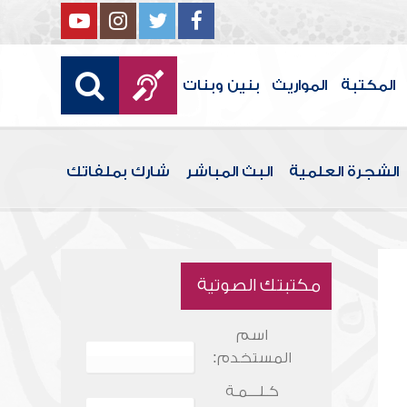
المكتبة
المواريث
بنين وبنات
الشجرة العلمية
البث المباشر
شارك بملفاتك
مكتبتك الصوتية
اسم
المستخدم:
كـلـــمـة