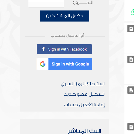
الـمـــــرور:
دخول المشتركين
أو الدخول بحساب
استرجاع الرمز السري
تسجيل عضو جديد
إعادة تفعيل حساب
البث المباشر