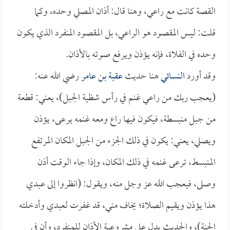
القصة كانت مع راعي، وهنا قال: أذان المصلي وحده، وكما
قلت: ليس المقصود هو الراعي، بل المقصود المنفرد الذي يكون
وحده في الفلاة، فإنه يؤذن ويرفع صوته بالأذان.
وقد أورد
النسائي
هنا حديث
عقبة بن عامر
رضي الله عنه:
(يعجب ربك من راعي غنم في رأس شظية الجبل)، يعني: قطعة
من جبل منبسطة، فيكون فيها راع ومعه غنمه يرعى، يؤذن
ويصلي، يعني: يكون في ذلك الجزء من الجبل المكان المرتفع
المنبسط، ترعى غنمه في ذلك المكان، وإذا جاء الوقت أذن
وصلى، فيعجب الله عز وجل منه، ويقول: (انظروا إلى عبدي
هذا يؤذن ويقيم الصلاة؛ يخاف مني، قد غفرت لعبدي وأدخلته
الجنة)، والحديث يدل على مشروعية الأذان للمنفرد، وأن في