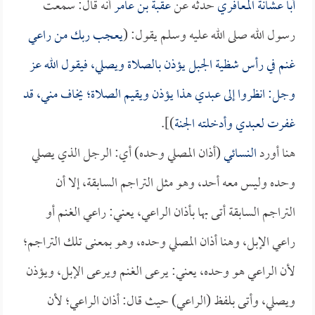
أبا عشانة المعافري
حدثه عن
عقبة بن عامر
أنه قال: سمعت
رسول الله صلى الله عليه وسلم يقول: (
يعجب ربك من راعي
غنم في رأس شظية الجبل يؤذن بالصلاة ويصلي، فيقول الله عز
وجل: انظروا إلى عبدي هذا يؤذن ويقيم الصلاة؛ يخاف مني، قد
غفرت لعبدي وأدخلته الجنة
)].
هنا أورد
النسائي
(أذان المصلي وحده) أي: الرجل الذي يصلي
وحده وليس معه أحد، وهو مثل التراجم السابقة، إلا أن
التراجم السابقة أتى بها بأذان الراعي، يعني: راعي الغنم أو
راعي الإبل، وهنا أذان المصلي وحده، وهو بمعنى تلك التراجم؛
لأن الراعي هو وحده، يعني: يرعى الغنم ويرعى الإبل، ويؤذن
ويصلي، وأتى بلفظ (الراعي) حيث قال: أذان الراعي؛ لأن