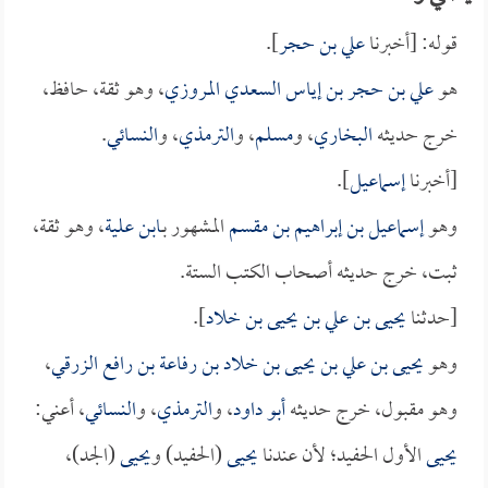
قوله: [أخبرنا
علي بن حجر
].
هو
علي بن حجر بن إياس السعدي المروزي
، وهو ثقة، حافظ،
خرج حديثه
البخاري
، و
مسلم
، و
الترمذي
، و
النسائي
.
[أخبرنا
إسماعيل
].
وهو
إسماعيل بن إبراهيم بن مقسم
المشهور بـ
ابن علية
، وهو ثقة،
ثبت، خرج حديثه أصحاب الكتب الستة.
[حدثنا
يحيى بن علي بن يحيى بن خلاد
].
وهو
يحيى بن علي بن يحيى بن خلاد بن رفاعة بن رافع الزرقي
،
وهو مقبول، خرج حديثه
أبو داود
، و
الترمذي
، و
النسائي
، أعني:
يحيى
الأول الحفيد؛ لأن عندنا
يحيى
(الحفيد) و
يحيى
(الجد)،