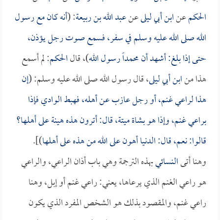
الحكم
عن
ابن أبي ليلى
عن
عبد الله بن ربيعة
: (
أنه كان مع رسول
الله صلى الله عليه وسلم في سفر، فسمع صوت رجل يؤذن،
حتى إذا بلغ: أشهد أن محمداً رسول الله
)، قال
الحكم
: لم أسمع
هذا من
ابن أبي ليلى
، قال رسول الله صلى الله عليه وسلم: (
إن
هذا لراعي غنم، أو رجل عازب عن أهله، فهبط الوادي فإذا
براعي غنم، وإذا هو بشاة ميتة، قال: أترون هذه هينة على أهلها؟
قالوا: نعم، قال: الدنيا أهون على الله من هذه على أهلها
)].
وهنا أتى
النسائي
بهذه الترجمة وهي باب أذان الراعي، والراعي
هو راعي الغنم الذي يرعاها، يعني: راعي غنم أو إبل، وهنا
راعي غنم، والمقصود بذلك هو الشخص المفرد الذي يكون