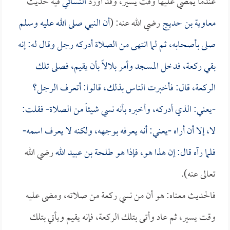
عندما يمضي عليها وقت يسير، وقد أورد
النسائي
فيه حديث
معاوية بن حديج
رضي الله عنه: (
أن النبي صلى الله عليه وسلم
صلى بأصحابه، ثم لما انتهى من الصلاة أدركه رجل وقال له: إنه
بقي ركعة، فدخل المسجد وأمر
بلالاً
بأن يقيم، فصلى تلك
الركعة، قال: فأخبرت الناس بذلك، قالوا: أتعرف الرجل؟
-يعني: الذي أدركه، وأخبره بأنه نسي شيئاً من الصلاة- فقلت:
لا، إلا أن أراه -يعني: أنه يعرفه بوجهه، ولكنه لا يعرف اسمه-
فلما رآه قال: إن هذا هو، فإذا هو
طلحة بن عبيد الله
رضي الله
تعالى عنه).
فالحديث معناه: هو أن من نسي ركعة من صلاته، ومضى عليه
وقت يسير، ثم عاد وأتى بتلك الركعة، فإنه يقيم ويأتي بتلك