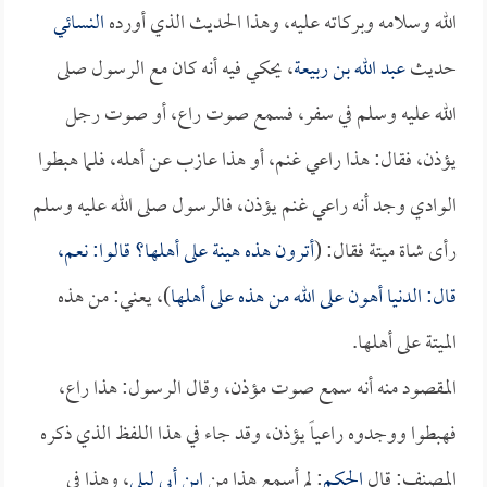
الله وسلامه وبركاته عليه، وهذا الحديث الذي أورده
النسائي
حديث
عبد الله بن ربيعة
، يحكي فيه أنه كان مع الرسول صلى
الله عليه وسلم في سفر، فسمع صوت راع، أو صوت رجل
يؤذن، فقال: هذا راعي غنم، أو هذا عازب عن أهله، فلما هبطوا
الوادي وجد أنه راعي غنم يؤذن، فالرسول صلى الله عليه وسلم
رأى شاة ميتة فقال: (
أترون هذه هينة على أهلها؟ قالوا: نعم،
قال: الدنيا أهون على الله من هذه على أهلها
)، يعني: من هذه
الميتة على أهلها.
المقصود منه أنه سمع صوت مؤذن، وقال الرسول: هذا راع،
فهبطوا ووجدوه راعياً يؤذن، وقد جاء في هذا اللفظ الذي ذكره
المصنف: قال
الحكم
: لم أسمع هذا من
ابن أبي ليلى
، وهذا في