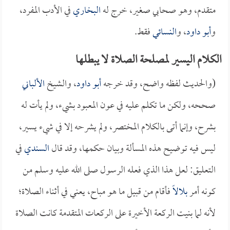
متقدم، وهو صحابي صغير، خرج له
البخاري
في الأدب المفرد،
و
أبو داود
، و
النسائي
فقط.
الكلام اليسير لمصلحة الصلاة لا يبطلها
(والحديث لفظه واضح، وقد خرجه
أبو داود
، والشيخ
الألباني
صححه، ولكن ما تكلم عليه في عون المعبود بشيء، ولم يأت له
بشرح، وإنما أتى بالكلام المختصر، ولم يشرحه إلا في شيء يسير،
ليس فيه توضيح هذه المسألة وبيان حكمها، وقد قال
السندي
في
التعليق: لعل هذا الذي فعله الرسول صلى الله عليه وسلم من
كونه أمر
بلالاً
فأقام من قبيل ما هو مباح، يعني في أثناء الصلاة؛
لأنه لما بنيت الركعة الأخيرة على الركعات المتقدمة كانت الصلاة