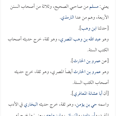
يعني:
مسلم
من صاحبي الصحيح، وثلاثة من أصحاب السنن
الأربعة، وهم من عدا
الترمذي
.
[حدثنا
ابن وهب
].
وهو
عبد الله بن وهب المصري
، وهو ثقة، خرج حديثه أصحاب
الكتب الستة.
[عن
عمرو بن الحارث
].
وهو
عمرو بن الحارث
أيضاً المصري، وهو ثقة، خرج حديثه
أصحاب الكتب الستة.
[أن
أبا عشانة المعافري
].
واسمه
حي بن يؤمن
، وهو ثقة، خرج حديثه
البخاري
في الأدب
المفرد، و
أبو داود
، و
النسائي
، و
ابن ماجه
، يعني: ما خرج له