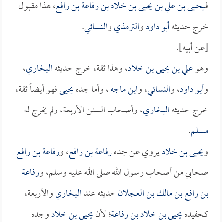
فـ
يحيى بن علي بن يحيى بن خلاد بن رفاعة بن رافع
، هذا مقبول
خرج حديثه
أبو داود
و
الترمذي
و
النسائي
.
[عن أبيه].
وهو
علي بن يحيى بن خلاد
، وهذا ثقة، خرج حديثه
البخاري
،
و
أبو داود
، و
النسائي
، و
ابن ماجه
، وأما جده
يحيى
فهو أيضاً ثقة،
خرج حديثه
البخاري
، وأصحاب السنن الأربعة، ولم يخرج له
مسلم
.
و
يحيى بن خلاد
يروي عن جده
رفاعة بن رافع
، و
رفاعة بن رافع
صحابي من أصحاب رسول الله صلى الله عليه وسلم، و
رفاعة
بن رافع بن مالك بن العجلان
حديثه عند
البخاري
والأربعة،
كحفيده
يحيى بن خلاد بن رفاعة
؛ لأن
يحيى بن خلاد
وجده