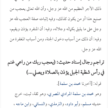
ذلك الأجر العظيم من الله عز وجل، وأن الله تعالى يعجب من
صنيع هذا أو من يكون كذلك، وفيه إثبات صفة العجب لله عز
وجل على ما يليق بكماله وجلاله، وفيه: أن المنفرد يؤذن ويقيم،
وفيه: أن ذلك من أسباب دخول الجنة، ومن أسباب المغفرة من
الله عز وجل.
تراجم رجال إسناد حديث: (يعجب ربك من راعي غنم
في رأس شظية الجبل يؤذن بالصلاة ويصلي...)
قوله: [أخبرنا
محمد بن سلمة
].
وهو
محمد بن سلمة المرادي المصري
، وهو ثقة، ثبت، خرج
حديثه
مسلم
، و
أبو داود
، و
الترمذي
، و
النسائي
، و
ابن ماجه
،