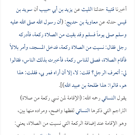
أخبرنا
قتيبة
حدثنا
الليث
عن
يزيد بن أبي حبيب
أن
سويد بن
قيس
حدثه عن
معاوية بن حديج
: (
أن رسول الله صلى الله عليه
وسلم صلى يوماً فسلم وقد بقيت من الصلاة ركعة، فأدركه
رجل فقال: نسيت من الصلاة ركعة، فدخل المسجد، وأمر
بلالاً
فأقام الصلاة، فصلى للناس ركعة، فأخبرت بذلك الناس، فقالوا
لي: أتعرف الرجل؟ قلت: لا، إلا أن أراه فمر بي، فقلت: هذا
هو، قالوا: هذا
طلحة بن عبيد الله
)].
يقول
النسائي
رحمه الله: (الإقامة لمن نسي ركعة من صلاة)
التراجم التي ذكرها
النسائي
لفظها واضح، ومراده منها بين،
وهو الإقامة عند إضافة الركعة التي نسيت من الصلاة، يعني: