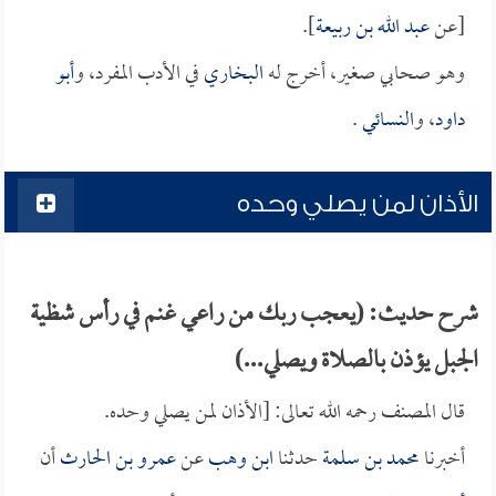
[عن
عبد الله بن ربيعة
].
وهو صحابي صغير، أخرج له
البخاري
في الأدب المفرد، و
أبو
داود
، و
النسائي
.
الأذان لمن يصلي وحده
شرح حديث: (يعجب ربك من راعي غنم في رأس شظية
الجبل يؤذن بالصلاة ويصلي...)
قال المصنف رحمه الله تعالى: [الأذان لمن يصلي وحده.
أخبرنا
محمد بن سلمة
حدثنا
ابن وهب
عن
عمرو بن الحارث
أن