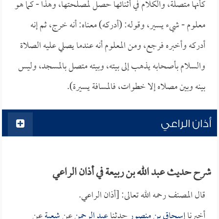
كأنها متصلة، والكلام في أثنائها حصل لمصلحتها، وهذا - كما هو
معلوم - شيء يسير، وقوله: (أدركه) معناه: أنه خرج، ثم إنه
أدركه وأخبره فرجع، ومن المعلوم أنه عندما يصلي عليه الصلاة
والسلام بأصحابه يذهب إلى بيته، وبيته متصل بالمسجد، وليس
بينه وبين مصلاه إلا خطوات، فالمسافة يسيرة).
أذان الراعي
شرح حديث عبد الله بن ربيعة في أذان الراعي
قال المصنف رحمه الله تعالى: [أذان الراعي.
أخبرنا
إسحاق بن منصور
حدثنا
عبد الرحمن
عن
شعبة
عن