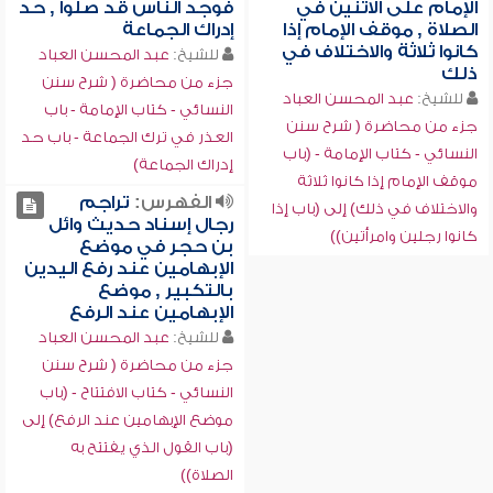
الإمام على الاثنين في
فوجد الناس قد صلوا , حد
الصلاة , موقف الإمام إذا
إدراك الجماعة
كانوا ثلاثة والاختلاف في
للشيخ:
عبد المحسن العباد
ذلك
جزء من محاضرة ( شرح سنن
للشيخ:
عبد المحسن العباد
النسائي - كتاب الإمامة - باب
جزء من محاضرة ( شرح سنن
العذر في ترك الجماعة - باب حد
النسائي - كتاب الإمامة - (باب
إدراك الجماعة)
موقف الإمام إذا كانوا ثلاثة
الفهرس:
تراجم
والاختلاف في ذلك) إلى (باب إذا
رجال إسناد حديث وائل
كانوا رجلين وامرأتين))
بن حجر في موضع
الإبهامين عند رفع اليدين
بالتكبير , موضع
الإبهامين عند الرفع
للشيخ:
عبد المحسن العباد
جزء من محاضرة ( شرح سنن
النسائي - كتاب الافتتاح - (باب
موضع الإبهامين عند الرفع) إلى
(باب القول الذي يفتتح به
الصلاة))