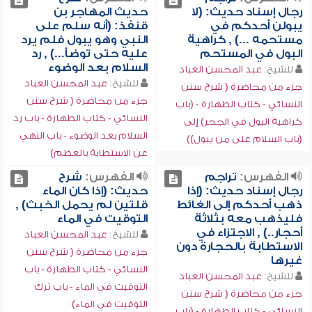
رجال إسناد حديث: (لا
حديث المهاجر بن
يبولن أحدكم في
قنفذ: (أنه سلم على
مستحمه ...) , كراهية
النبي وهو يبول فلم يرد
البول في المستحم
عليه حتى توضأ...) , رد
السلام بعد الوضوء
للشيخ:
عبد المحسن العباد
للشيخ:
عبد المحسن العباد
جزء من محاضرة ( شرح سنن
جزء من محاضرة ( شرح سنن
النسائي - كتاب الطهارة - (باب
النسائي - كتاب الطهارة - باب رد
كراهية البول في الجحر) إلى
السلام بعد الوضوء - باب النهي
(باب السلام على من يبول))
عن الاستطابة بالعظم)
الفهرس:
تراجم
الفهرس:
شرح
رجال إسناد حديث: (إذا
حديث: (إذا كان الماء
ذهب أحدكم إلى الغائط
قلتين لم يحمل الخبث) ,
فليذهب معه بثلاثة
التوقيت في الماء
أحجار..) , الاجتزاء في
للشيخ:
عبد المحسن العباد
الاستطابة بالحجارة دون
جزء من محاضرة ( شرح سنن
غيرها
النسائي - كتاب الطهارة - باب
للشيخ:
عبد المحسن العباد
التوقيت في الماء - باب ترك
جزء من محاضرة ( شرح سنن
التوقيت في الماء)
النسائي - كتاب الطهارة - (باب