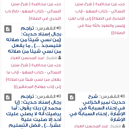
جزء من محاضرة ( شرح سنن
جزء من محاضرة ( شرح سنن
النسائي - كتاب السهو - (باب
النسائي - كتاب السهو - تابع باب
التنحنح في الصلاة) إلى (باب لعن
التحري في الصلاة)
إبليس والتعوذ بالله منه في
الفهرس:
تراجم
الصلاة))
رجال إسناد حديث:
(من نسي شيئاً من صلاته
فليسجد ...) , ما يفعل
من نسي شيئاً من صلاته
للشيخ:
عبد المحسن العباد
جزء من محاضرة ( شرح سنن
النسائي - كتاب السهو - (باب ما
يفعل من نسي شيئاً من صلاته)
إلى (باب موضع المرفقين))
الفهرس:
شرح
الفهرس:
تراجم
حديث نمير الخزاعي
رجال إسناد حديث: (يا
في إحناء السبابة في
محمد إن ربك يقول: أما
الإشارة , إحناء السبابة في
يرضيك أنه لا يصلي عليك
الإشارة
أحد إلا صليت عليه
عشراً...) , فضل التسليم
للشيخ:
عبد المحسن العباد