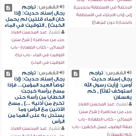
الفهرس:
تراجم
الرخصة في الاستطابة بحجرين)
رجال إسناد حديث: (إذا
إلى (باب الاجتزاء في الاستطابة
كان الماء قلتين لم يحمل
بالحجارة دون غيرها))
الخبث) , التوقيت في الماء
للشيخ:
عبد المحسن العباد
جزء من محاضرة ( شرح سنن
النسائي - كتاب الطهارة - باب
التوقيت في الماء - باب ترك
التوقيت في الماء)
الفهرس:
تراجم
الفهرس:
تراجم
رجال إسناد حديث
رجال إسناد حديث: (إذا
أوس: (رأيت رسول الله
توضأ العبد المؤمن... فإذا
استوكف ثلاثاً) , كم
مسح برأسه خرجت
يغسلان
الخطايا من رأسه حتى
تخرج من أذنيه ...) , مسح
للشيخ:
عبد المحسن العباد
الأذنين مع الرأس وما
جزء من محاضرة ( شرح سنن
يستدل به على أنهما من
النسائي - كتاب الطهارة - باب
الرأس
صفة الوضوء، غسل الكفين - باب
للشيخ:
عبد المحسن العباد
كم تغسلان)
جزء من محاضرة ( شرح سنن