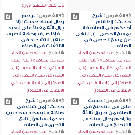
باب كيف التشهد الأول)
الفهرس:
شرح
الفهرس:
تراجم
حديث: (إذا قام
رجال إسناد حديث: (لا
أحدكم في الصلاة فلا
يزال الله مقبلاً على العبد
يمسح الحصى...) , النهي
.. فإذا صرف وجهه انصرف
عن مسح الحصى في
عنه) , التشديد في
الصلاة
الالتفات في الصلاة
للشيخ:
عبد المحسن العباد
للشيخ:
عبد المحسن العباد
جزء من محاضرة ( شرح سنن
جزء من محاضرة ( شرح سنن
النسائي - كتاب السهو - (باب
النسائي - كتاب السهو - (باب
النهي عن مسح الحصى في
النهي عن مسح الحصى في
الصلاة) إلى (باب التشديد في
الصلاة) إلى (باب التشديد في
الالتفات في الصلاة))
الالتفات في الصلاة))
الفهرس:
حديث
الفهرس:
شرح
علي في التنحنح في
حديث: (من شك في
الصلاة من طريق ثالثة
صلاته فليسجد سجدتين
وتراجم رجال إسناده ,
بعدما يسلم) , تابع
التنحنح في الصلاة
التحري في الصلاة
للشيخ:
عبد المحسن العباد
للشيخ:
عبد المحسن العباد