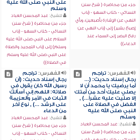
على النبي صلى الله عليه
جزء من محاضرة ( شرح سنن
وسلم
النسائي - كتاب السهو - (باب
للشيخ:
عبد المحسن العباد
النهي عن الإشارة بأصبعين، وبأي
جزء من محاضرة ( شرح سنن
إصبع يشير) إلى (باب النهي عن
النسائي - كتاب السهو - (باب
رفع البصر إلى السماء عند
السلام على النبي صلى الله عليه
الدعاء))
وسلم) إلى (باب التمجيد والصلاة
على النبي صلى الله عليه وسلم
في الصلاة))
الفهرس:
تراجم
الفهرس:
تراجم
رجال إسناد حديث: (...
رجال إسناد حديث: (أن
أما يرضيك يا محمد أن لا
رسول الله كان يقول في
يصلي عليك أحد من أمتك
صلاته: اللهم إني أسألك
إلا صليت عليه عشراً...) ,
الثبات في الأمر والعزيمة
الفضل في الصلاة على
على الرشد ...) , نوع آخر
النبي صلى الله عليه
من الدعاء
وسلم
للشيخ:
عبد المحسن العباد
للشيخ:
عبد المحسن العباد
جزء من محاضرة ( شرح سنن
جزء من محاضرة ( شرح سنن
النسائي - كتاب السهو - (باب
النسائي - كتاب السهو - (باب