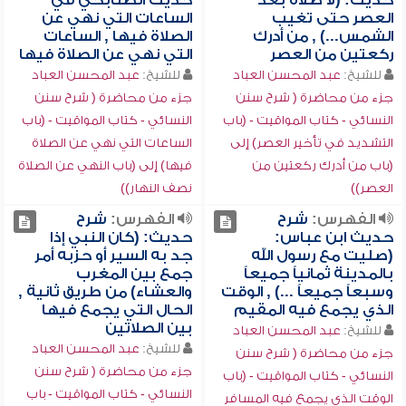
حديث: (لا صلاة بعد
حديث الصنابحي في
العصر حتى تغيب
الساعات التي نهي عن
الشمس...) , من أدرك
الصلاة فيها , الساعات
ركعتين من العصر
التي نهي عن الصلاة فيها
للشيخ:
عبد المحسن العباد
للشيخ:
عبد المحسن العباد
جزء من محاضرة ( شرح سنن
جزء من محاضرة ( شرح سنن
النسائي - كتاب المواقيت - (باب
النسائي - كتاب المواقيت - (باب
التشديد في تأخير العصر) إلى
الساعات التي نهي عن الصلاة
(باب من أدرك ركعتين من
فيها) إلى (باب النهي عن الصلاة
العصر))
نصف النهار))
الفهرس:
شرح
الفهرس:
شرح
حديث ابن عباس:
حديث: (كان النبي إذا
(صليت مع رسول الله
جد به السير أو حزبه أمر
بالمدينة ثمانياً جميعاً
جمع بين المغرب
وسبعاً جميعاً ...) , الوقت
والعشاء) من طريق ثانية ,
الذي يجمع فيه المقيم
الحال التي يجمع فيها
بين الصلاتين
للشيخ:
عبد المحسن العباد
للشيخ:
عبد المحسن العباد
جزء من محاضرة ( شرح سنن
جزء من محاضرة ( شرح سنن
النسائي - كتاب المواقيت - (باب
النسائي - كتاب المواقيت - باب
الوقت الذي يجمع فيه المسافر