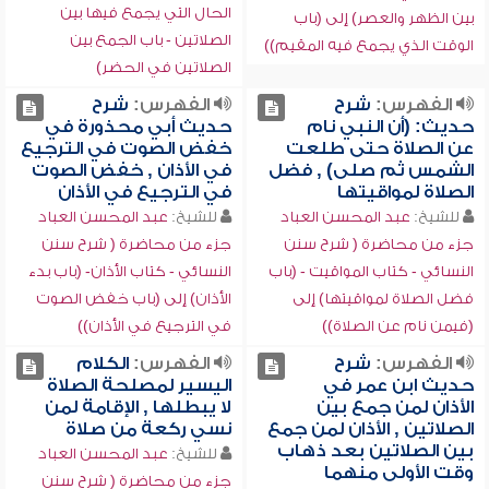
الحال التي يجمع فيها بين
بين الظهر والعصر) إلى (باب
الصلاتين - باب الجمع بين
الوقت الذي يجمع فيه المقيم))
الصلاتين في الحضر)
الفهرس:
شرح
الفهرس:
شرح
حديث: (أن النبي نام
حديث أبي محذورة في
عن الصلاة حتى طلعت
خفض الصوت في الترجيع
الشمس ثم صلى) , فضل
في الأذان , خفض الصوت
الصلاة لمواقيتها
في الترجيع في الأذان
للشيخ:
عبد المحسن العباد
للشيخ:
عبد المحسن العباد
جزء من محاضرة ( شرح سنن
جزء من محاضرة ( شرح سنن
النسائي - كتاب المواقيت - (باب
النسائي - كتاب الأذان- (باب بدء
فضل الصلاة لمواقيتها) إلى
الأذان) إلى (باب خفض الصوت
(فيمن نام عن الصلاة))
في الترجيع في الأذان))
الفهرس:
شرح
الفهرس:
الكلام
حديث ابن عمر في
اليسير لمصلحة الصلاة
الأذان لمن جمع بين
لا يبطلها , الإقامة لمن
الصلاتين , الأذان لمن جمع
نسي ركعة من صلاة
بين الصلاتين بعد ذهاب
للشيخ:
عبد المحسن العباد
وقت الأولى منهما
جزء من محاضرة ( شرح سنن