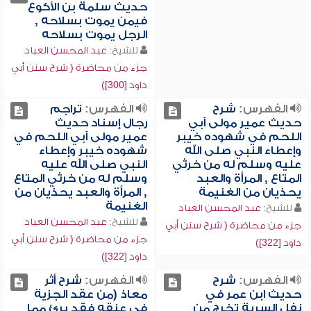
حديث سلمة بن الأكوع
فيمن يموت بسلاحه ,
الرجل يموت بسلاحه
للشيخ:
عبد المحسن العباد
جزء من محاضرة ( شرح سنن أبي
داود [300])
الفهرس:
شرح
الفهرس:
تراجم
حديث عمير مولى آبي
رجال إسناد حديث
اللحم في شهوده خيبر
عمير مولى آبي اللحم في
وإعطاء النبي صلى الله
شهوده خيبر وإعطاء
عليه وسلم له من خرثي
النبي صلى الله عليه
المتاع , المرأة والعبد
وسلم له من خرثي المتاع
يحذيان من الغنيمة
, المرأة والعبد يحذيان من
الغنيمة
للشيخ:
عبد المحسن العباد
للشيخ:
عبد المحسن العباد
جزء من محاضرة ( شرح سنن أبي
جزء من محاضرة ( شرح سنن أبي
داود [322])
داود [322])
الفهرس:
شرح
الفهرس:
شرح أثر
حديث ابن عمر في
معاذ (من عقد الجزية
نفل السرية تخرج من
في عنقه فقد برئ مما