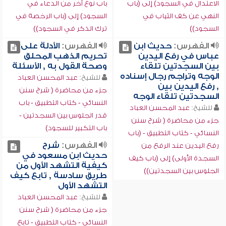
الاعتدال في السجود) إلى (باب
باب نوع آخر من الدعاء في
النهي عن كف الثياب في
السجود) إلى (باب الرخصة في
السجود))
ترك الذكر في السجود))
الفهرس:
حديث ابن
الفهرس:
الأدلة على
عباس في رفع اليدين
تحريم الذهب المحلق
بين السجدتين تلقاء
وصحة القول به , الأسئلة
الوجه وتراجم رجال إسناده
للشيخ:
عبد المحسن العباد
, رفع اليدين بين
جزء من محاضرة ( شرح سنن
السجدتين تلقاء الوجه
النسائي - كتاب التطبيق - باب
للشيخ:
عبد المحسن العباد
قدر الجلوس بين السجدتين -
جزء من محاضرة ( شرح سنن
باب التكبير للسجود)
النسائي - كتاب التطبيق - (باب
الفهرس:
شرح
رفع اليدين عند الرفع من
حديث ابن مسعود في
السجدة الأولى) إلى (باب كيف
كيفية التشهد الأول من
الجلوس بين السجدتين))
طريق سادسة , تابع كيف
التشهد الأول
للشيخ:
عبد المحسن العباد
جزء من محاضرة ( شرح سنن
النسائي - كتاب التطبيق - تابع