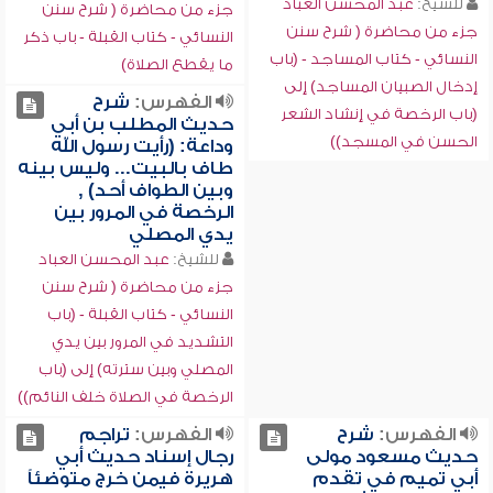
للشيخ:
عبد المحسن العباد
جزء من محاضرة ( شرح سنن
جزء من محاضرة ( شرح سنن
النسائي - كتاب القبلة - باب ذكر
النسائي - كتاب المساجد - (باب
ما يقطع الصلاة)
إدخال الصبيان المساجد) إلى
الفهرس:
شرح
(باب الرخصة في إنشاد الشعر
حديث المطلب بن أبي
الحسن في المسجد))
وداعة: (رأيت رسول الله
طاف بالبيت... وليس بينه
وبين الطواف أحد) ,
الرخصة في المرور بين
يدي المصلي
للشيخ:
عبد المحسن العباد
جزء من محاضرة ( شرح سنن
النسائي - كتاب القبلة - (باب
التشديد في المرور بين يدي
المصلي وبين سترته) إلى (باب
الرخصة في الصلاة خلف النائم))
الفهرس:
شرح
الفهرس:
تراجم
حديث مسعود مولى
رجال إسناد حديث أبي
أبي تميم في تقدم
هريرة فيمن خرج متوضئاً