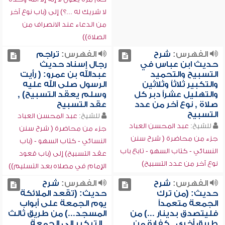
لا شريك له ...؟) إلى (باب نوع آخر
من الدعاء عند الانصراف من
الصلاة))
الفهرس:
شرح
الفهرس:
تراجم
حديث ابن عباس في
رجال إسناد حديث
التسبيح والتحميد
عبدالله بن عمرو: ( رأيت
والتكبير ثلاثاً وثلاثين
الرسول صلى الله عليه
والتهليل عشراً دبر كل
وسلم يعقد التسبيح) ,
صلاة , نوع آخر من عدد
عقد التسبيح
التسبيح
للشيخ:
عبد المحسن العباد
للشيخ:
عبد المحسن العباد
جزء من محاضرة ( شرح سنن
جزء من محاضرة ( شرح سنن
النسائي - كتاب السهو - (باب
النسائي - كتاب السهو - تابع باب
عقد التسبيح) إلى (باب قعود
نوع آخر من عدد التسبيح)
الإمام في مصلاه بعد التسليم))
الفهرس:
شرح
الفهرس:
شرح
حديث: (من ترك
حديث: (تقعد الملائكة
الجمعة متعمداً
يوم الجمعة على أبواب
فليتصدق بدينار ...) من
المسجد...) من طريق ثالث
طريق أخرى , كفارة من
, التبكير إلى الجمعة