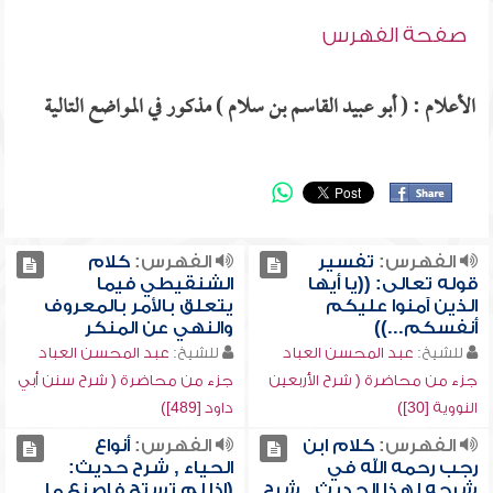
صفحة الفهرس
الأعلام : ( أبو عبيد القاسم بن سلام ) مذكور في المواضع التالية
الفهرس:
تفسير
الفهرس:
كلام
قوله تعالى: ((يا أيها
الشنقيطي فيما
الذين آمنوا عليكم
يتعلق بالأمر بالمعروف
أنفسكم...))
والنهي عن المنكر
للشيخ:
عبد المحسن العباد
للشيخ:
عبد المحسن العباد
جزء من محاضرة ( شرح الأربعين
جزء من محاضرة ( شرح سنن أبي
النووية [30])
داود [489])
الفهرس:
كلام ابن
الفهرس:
أنواع
رجب رحمه الله في
الحياء , شرح حديث:
شرحه لهذا الحديث , شرح
(إذا لم تستح فاصنع ما