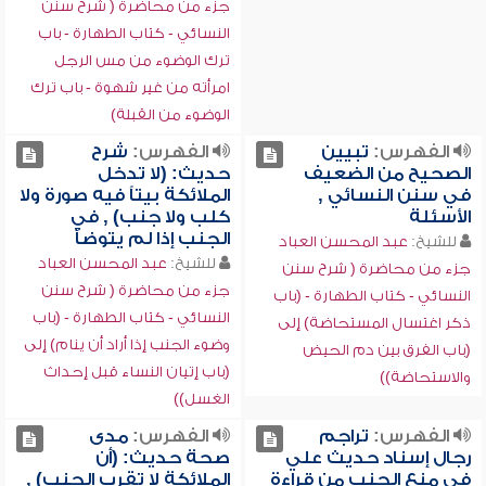
جزء من محاضرة ( شرح سنن
النسائي - كتاب الطهارة - باب
ترك الوضوء من مس الرجل
امرأته من غير شهوة - باب ترك
الوضوء من القبلة)
الفهرس:
تبيين
الفهرس:
شرح
الصحيح من الضعيف
حديث: (لا تدخل
في سنن النسائي ,
الملائكة بيتاً فيه صورة ولا
الأسئلة
كلب ولا جنب) , في
الجنب إذا لم يتوضأ
للشيخ:
عبد المحسن العباد
للشيخ:
عبد المحسن العباد
جزء من محاضرة ( شرح سنن
جزء من محاضرة ( شرح سنن
النسائي - كتاب الطهارة - (باب
النسائي - كتاب الطهارة - (باب
ذكر اغتسال المستحاضة) إلى
وضوء الجنب إذا أراد أن ينام) إلى
(باب الفرق بين دم الحيض
(باب إتيان النساء قبل إحداث
والاستحاضة))
الغسل))
الفهرس:
تراجم
الفهرس:
مدى
رجال إسناد حديث علي
صحة حديث: (أن
في منع الجنب من قراءة
الملائكة لا تقرب الجنب) ,