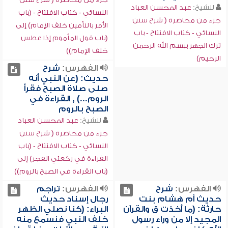
للشيخ:
عبد المحسن العباد
النسائي - كتاب الافتتاح - (باب
جزء من محاضرة ( شرح سنن
الأمر بالتأمين خلف الإمام) إلى
النسائي - كتاب الافتتاح - باب
(باب قول المأموم إذا عطس
ترك الجهر ببسم الله الرحمن
خلف الإمام))
الرحيم)
الفهرس:
شرح
حديث: (عن النبي أنه
صلى صلاة الصبح فقرأ
الروم...) , القراءة في
الصبح بالروم
للشيخ:
عبد المحسن العباد
جزء من محاضرة ( شرح سنن
النسائي - كتاب الافتتاح - (باب
القراءة في ركعتي الفجر) إلى
(باب القراءة في الصبح بالروم))
الفهرس:
شرح
الفهرس:
تراجم
حديث أم هشام بنت
رجال إسناد حديث
حارثة: (ما أخذت ق والقرآن
البراء: (كنا نصلي الظهر
المجيد إلا من وراء رسول
خلف النبي فنسمع منه