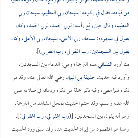
والكبرياء، والعظمة، ثم قرأ بالبقرة، ثم ركع، فكان ركوعه نحواً
من قيامه، فقال في ركوعه: سبحان ربي العظيم، سبحان ربي
العظيم، وقال حين رفع رأسه: لربي الحمد، لربي الحمد، وكان
يقول في سجوده: سبحان ربي الأعلى، سبحان ربي الأعلى، وكان
يقول بين السجدتين: رب اغفر لي، رب اغفر لي
)].
هنا أورد
النسائي
هذه الترجمة؛ وهي: الدعاء بين السجدتين،
وأورد فيه حديث
حذيفة بن اليمان
رضي الله تعالى عنه، وقد مر
ذكره فيما مضى، وفيه ذكر جملة من ذكره ودعائه في صلاته صلى
الله عليه وسلم، وقد ختم الحديث بمحل الشاهد من الترجمة،
وهو أنه يقول بين السجدتين: [(
رب اغفر لي، رب اغفر لي
)]،
وهذا هو المقصود من إيراد الحديث هنا، وقد سبق ورد الحديث