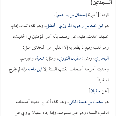
السجدتين)
قوله: [أخبرنا
إسحاق بن إبراهيم
].
هو
ابن مخلد بن راهويه المروزي الحنظلي
، وهو ثقة، ثبت، إمام،
مجتهد، محدث، فقيه، ممن وصف بأنه أمير المؤمنين في الحديث،
وهو لقب رفيع لم يظفر به إلا القليل من المحدثين مثل:
البخاري
، ومثل:
سفيان الثوري
، ومثل:
شعبة
، وغيرهم،
وحديثه أخرجه أصحاب الكتب الستة إلا
ابن ماجه
فإنه لم يخرج
له شيئاً.
[عن
سفيان
].
هو
سفيان بن عيينة المكي
، وهو ثقة، أخرج حديثه أصحاب
الكتب الستة، وهو غير منسوب، وإذا جاء سفيان يروي عن