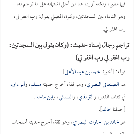
فيما مضى، ولكنه أورده هنا من أجل اشتماله على ما ترجم له،
وهو الدعاء بين السجدتين، وكون المصلي يقول: رب اغفر لي،
رب اغفر لي.
تراجم رجال إسناد حديث: (وكان يقول بين السجدتين:
رب اغفر لي رب اغفر لي)
قوله: [أخبرنا
محمد بن عبد الأعلى
]
هو
الصنعاني البصري
، وهو ثقة، أخرج حديثه
مسلم
، و
أبو داود
في كتاب القدر، و
الترمذي
، و
النسائي
، و
ابن ماجه
.
[حدثنا
خالد
].
هو
خالد بن الحارث البصري
، وهو ثقة، أخرج حديثه أصحاب