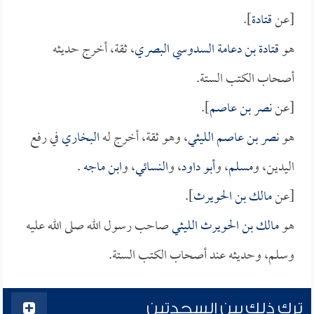
[عن
قتادة
].
هو
قتادة بن دعامة السدوسي البصري
، ثقة، أخرج حديثه
أصحاب الكتب الستة.
[عن
نصر بن عاصم
].
هو
نصر بن عاصم الليثي
، وهو ثقة، أخرج له
البخاري
في رفع
اليدين، و
مسلم
، و
أبو داود
، و
النسائي
، و
ابن ماجه
.
[عن
مالك بن الحويرث
].
هو
مالك بن الحويرث الليثي
صاحب رسول الله صلى الله عليه
وسلم، وحديثه عند أصحاب الكتب الستة.
ترك ذلك بين السجدتين