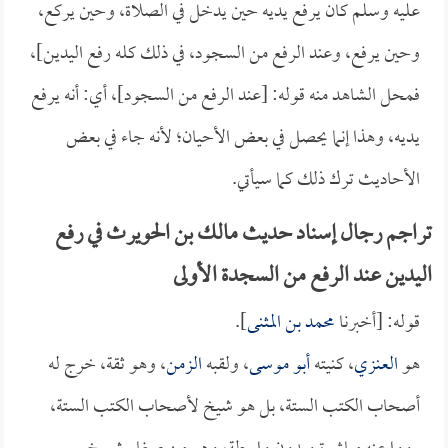
عليه وسلم كان يرفع يديه حين يدخل في الصلاة، وحين يركع،
وحين يرفع، وعند الرفع من السجود، في ذلك كله رفع اليدين]،
فمحل الشاهد منه قوله: [عند الرفع من السجود]، أي: أنه يرفع
يديه، وهذا إنما يحصل في بعض الأحيان؛ لأنه جاء في بعض
الأحاديث ترك ذلك كما سيأتي.
تراجم رجال إسناد حديث مالك بن الحويرث في رفع
اليدين عند الرفع من السجدة الأولى
قوله: [أخبرنا
محمد بن المثنى
].
هو
العنزي
، كنيته
أبو موسى
، ولقبه
الزمن
، وهو ثقة، خرج له
أصحاب الكتب الستة، بل هو شيخ لأصحاب الكتب الستة،