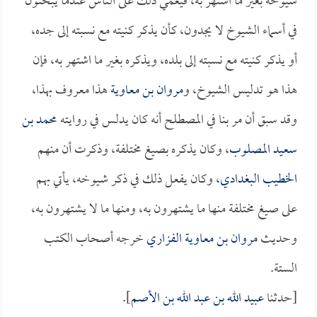
شيوخه بغير ما اشتهر به، فيعمي ذلك على الناس عندما يبحثون
في أسماء الشيوخ لا يجدون، كأن يذكر كنيته مع نسبته إلى جده،
أو يذكر كنيته مع نسبته إلى بلده، ويذكره بغير ما اشتهر به، فإن
هذا هو تدليس الشيوخ، و
مروان بن معاوية
هذا معروف بهذا،
وقد سبق أن مر بنا في المصطلح أنه كان يدلس في روايته
محمد بن
سعيد المصلوب
، وكان يذكره بصيغ مختلفة، وذكرت أن منهم
الخطيب البغدادي
، وكان يفعل ذلك في ذكر شيوخه، يأتي بهم
على صيغ مختلفة منها ما يشتهرون به، ومنها ما لا يشتهرون به،
وحديث
مروان بن معاوية الفزاري
خرجه أصحاب الكتب
الستة.
[حدثنا
عبيد الله بن عبد الله بن الأصم
].