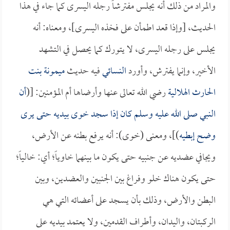
والمراد من ذلك أنه يجلس مفترشاً رجله اليسرى كما جاء في هذا
الحديث، [وإذا قعد اطمأن على فخذه اليسرى]، ومعناه: أنه
يجلس على رجله اليسرى، لا يتورك كما يحصل في التشهد
الأخير، وإنما يفترش، وأورد
النسائي
فيه حديث
ميمونة بنت
الحارث الهلالية
رضي الله تعالى عنها وأرضاها أم المؤمنين: [(
أن
النبي صلى الله عليه وسلم كان إذا سجد خوى بيديه حتى يرى
وضح إبطيه
)]، ومعنى (خوى): أنه يرفع بطنه عن الأرض،
ويجافي عضديه عن جنبيه حتى يكون ما بينهما خاوياً؛ أي: خالياً؛
حتى يكون هناك خلو وفراغ بين الجنبين والعضدين، وبين
البطن والأرض، وذلك بأن يسجد على أعضائه التي هي
الركبتان، واليدان، وأطراف القدمين، ولا يعتمد بيديه على