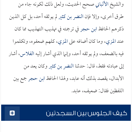
والشيخ
الألباني
صحح الحديث، ولعل ذلك لكونه جاء من
طرق أخرى، وإلا فإن
النضر بن كثير
لم يوثقه أحد، بل كل الذين
ذكرهم الحافظ
ابن حجر
في ترجمته في تهذيب التهذيب مما كان
عند
المزي
، وما كان أضافه على
المزي
، كلهم ضعفوه، وتكلموا
فيه بالضعف، ولم يوثقه أحد، وإنما الذي أشار إليه
الفلاس
، أشار
إلى عبادته فقط، قال: حدثنا
النضر بن كثير
وكان يعد من
الأبدال، يقصد بذلك أنه عابد، ولهذا الحافظ
ابن حجر
جمع بين
اللفظين فقال: ضعيف، عابد.
كيف الجلوس بين السجدتين