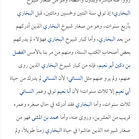
رووا عنه مباشرة وبدون واسطة، وهو من صغار شيوخ
البخاري
؛ إذ توفي سنة اثنتين وخمسين ومائتين، قبل
البخاري
بأربع سنوات، وهو من صغار شيوخ
البخاري
الذين أدركهم
من بعد
البخاري
، وأما كبار شيوخ
البخاري
فهؤلاء لم يدركهم
بعض أصحاب الكتب الستة، ومنهم من مر بنا بالأمس
الفضل
بن دكين أبو نعيم
، فإنه من كبار شيوخ
البخاري
الذين روى
عنهم، ولم يرو عنهم مثل
النسائي
؛ لأن
النسائي
لم يدرك من حياة
أبي نعيم
إلا ثلاث سنوات؛ لأن
أبا نعيم
توفي وعمر
النسائي
ثلاث سنوات، وأما
البخاري
فقد أدركه في حال صغره وعمره
قريب من العشرين، وروى عنه، وأما
محمد بن المثنى
فهو من
صغار شيوخه الذين عاشوا في حياة
البخاري
زمناً طويلاً، ولم