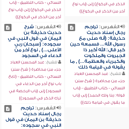
النسائي - كتاب التطبيق - (باب
الذكر في الركوع) إلى (باب نوع
الذكر في الركوع) إلى (باب نوع
آخر من الذكر في الركوع))
آخر من الذكر في الركوع))
الفهرس:
تراجم
الفهرس:
شرح
رجال إسناد حديث
حديث حذيفة بن
حذيفة: (أنه صلى مع
اليمان في قول النبي في
رسول الله... فسمعه حين
سجوده: (سبحان ربي
كبر قال: الله أكبر ذا
الأعلى...) , نوع آخر من
الجبروت والملكوت
الدعاء في السجود
والكبرياء والعظمة...) , ما
للشيخ:
عبد المحسن العباد
يقوله في قيامه ذلك
جزء من محاضرة ( شرح سنن
للشيخ:
عبد المحسن العباد
النسائي - كتاب التطبيق - (تابع
جزء من محاضرة ( شرح سنن
باب نوع آخر من الدعاء في
النسائي - كتاب التطبيق - (باب
السجود) إلى (باب الرخصة في
قوله: ربنا ولك الحمد) إلى (باب
ترك الذكر في السجود))
ما يقول في قيامه ذلك))
الفهرس:
تراجم
رجال إسناد حديث
حذيفة بن اليمان في قول
النبي في سجوده: