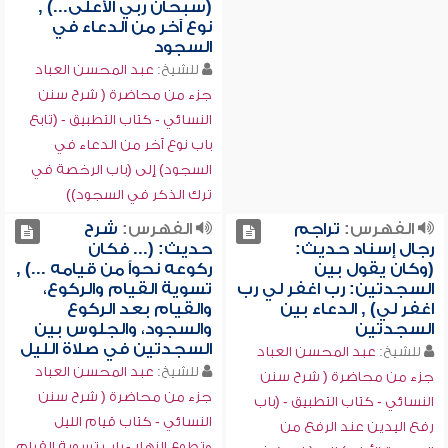
(سبحان ربي الأعلى...) ,
نوع آخر من الدعاء في
السجود
للشيخ:
عبد المحسن العباد
جزء من محاضرة ( شرح سنن
النسائي - كتاب التطبيق - (تابع
باب نوع آخر من الدعاء في
السجود) إلى (باب الرخصة في
ترك الذكر في السجود))
الفهرس:
تراجم
الفهرس:
شرح
رجال إسناد حديث:
حديث: (... فكان
(وكان يقول بين
ركوعه نحواً من قيامه ...) ,
السجدتين: رب اغفر لي رب
تسوية القيام والركوع،
اغفر لي) , الدعاء بين
والقيام بعد الركوع
السجدتين
والسجود، والجلوس بين
السجدتين في صلاة الليل
للشيخ:
عبد المحسن العباد
للشيخ:
عبد المحسن العباد
جزء من محاضرة ( شرح سنن
جزء من محاضرة ( شرح سنن
النسائي - كتاب التطبيق - (باب
النسائي - كتاب قيام الليل
رفع اليدين عند الرفع من
وتطوع النهار - باب تسوية القيام