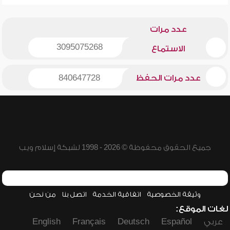
عدد مرات
3095075268
الاستماع
عدد مرات الحفظ
840647728
جميع الحقوق محفوظة © 2026 - 1998 لشبكة إسلام ويب
وثيقة الخصوصية
اتفاقية الخدمة
اتصل بنا
من نحن
لغات الموقع:
عربي
Español
Deutsch
Français
English