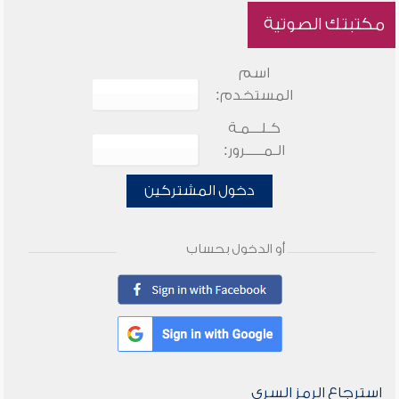
مكتبتك الصوتية
اسم
المستخدم:
كـلـــمـة
الـمـــــرور:
دخول المشتركين
أو الدخول بحساب
استرجاع الرمز السري