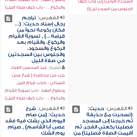
السجدة الأولى) إلى (باب كيف
والركوع ... - باب كيف صلاة الليل)
الجلوس بين السجدتين))
الفهرس:
تراجم
رجال إسناد حديث: (...
فكان ركوعه نحواً من
قيامه...) , تسوية القيام
والركوع، والقيام بعد
الركوع والسجود،
والجلوس بين السجدتين
في صلاة الليل
للشيخ:
عبد المحسن العباد
جزء من محاضرة ( شرح سنن
النسائي - كتاب قيام الليل
وتطوع النهار - باب تسوية القيام
والركوع ... - باب كيف صلاة الليل)
الفهرس:
حديث:
الفهرس:
شرح
(تسحرت مع حذيفة
حديث: (من صام
ثم خرجنا إلى المسجد
اليوم الذي يشك فيه فقد
فصلينا ركعتي الفجر، ثم
عصى أبا القاسم) , صيام
أقيمت الصلاة فصلينا) من
يوم الشك