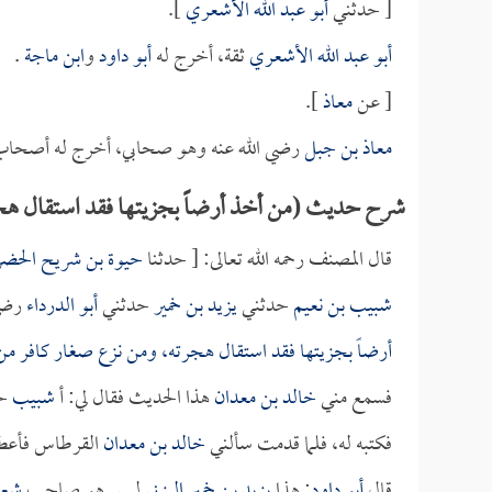
[ حدثني
أبو عبد الله الأشعري
].
أبو عبد الله الأشعري
ثقة، أخرج له
أبو داود
و
ابن ماجة
.
[ عن
معاذ
].
معاذ بن جبل
رضي الله عنه وهو صحابي، أخرج له أصحاب 
شرح حديث (من أخذ أرضاً بجزيتها فقد استقال هج
قال المصنف رحمه الله تعالى: [ حدثنا
حيوة بن شريح الحض
شبيب بن نعيم
حدثني
يزيد بن خمير
حدثني
أبو الدرداء
رضي 
أرضاً بجزيتها فقد استقال هجرته، ومن نزع صغار كافر من 
فسمع مني
خالد بن معدان
هذا الحديث فقال لي: أ
شبيب
حد
فكتبه له، فلما قدمت سألني
خالد بن معدان
القرطاس فأعطيت
قال
أبو داود
: هذا
يزيد بن خمير اليزني
ليس هو صاحب
شعب