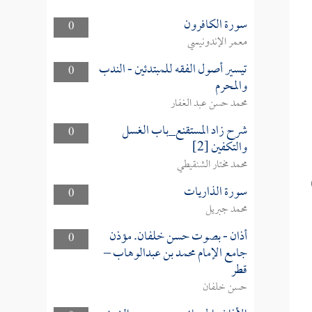
سورة الكافرون
0
معمر الإندونيسي
تيسير أصول الفقه للمبتدئين - الندب
0
والمحرم
محمد حسن عبد الغفار
شرح زاد المستقنع_باب الغسل
0
والتكفين [2]
محمد مختار الشنقيطي
سورة الذاريات
0
محمد جبريل
أذان - بصوت حسن خلفان. مؤذن
0
جامع الإمام محمد بن عبدالوهاب –
قطر
حسن خلفان