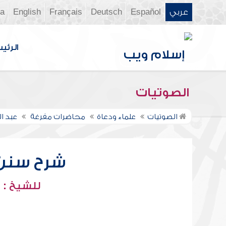
عربي
Español
Deutsch
Français
English
ia
الرئي
الصوتيات
الصوتيات
علماء ودعاة
محاضرات مفرغة
عبد ا
شرح سنن أب
للشيخ : 