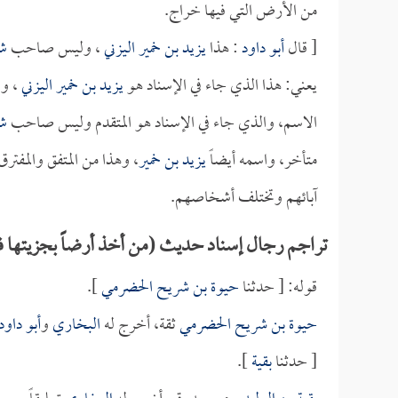
من الأرض التي فيها خراج.
[ قال
أبو داود
: هذا
يزيد بن خمير اليزني
، وليس صاحب
ش
يعني: هذا الذي جاء في الإسناد هو
يزيد بن خمير اليزني
، و
الاسم، والذي جاء في الإسناد هو المتقدم وليس صاحب
ش
متأخر، واسمه أيضاً
يزيد بن خمير
، وهذا من المتفق والمفتر
آبائهم وتختلف أشخاصهم.
تراجم رجال إسناد حديث (من أخذ أرضاً بجزيتها ف
قوله: [ حدثنا
حيوة بن شريح الحضرمي
].
حيوة بن شريح الحضرمي
ثقة، أخرج له
البخاري
و
أبو داود
[ حدثنا
بقية
].