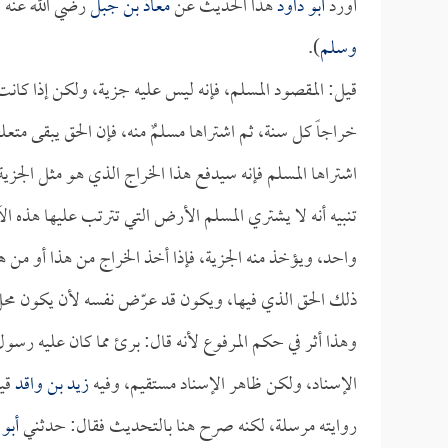
أورد
أبو داود
هذا الحديث عن
معاذ بن جبل
رضي الله عنه أن
وسلم
).
قيل: المقصود المسلم، فإنه ليس عليه جزية، ولكن إذا كان
خراجاً كل سنة، ثم اشتراها مسلمٌ منه، فإن الحق يبقى متعلق
اشتراها المسلم فإنه سيدفع هذا الخراج الذي هو مثل الجزية، 
تنبيه أنه لا يشتري المسلم الأرض التي تترتب عليها هذه الآ
واحد، ويؤخذ منه الجزية، فإذا أخذ الخراج من هذا أو من ه
ذلك الحق الذي فيها، ويكون قد عرّض نفسه لأن يكون محل 
وهذا أثر في حكم المرفوع لأنه قال: برئ مما كان عليه رسول
الإسناد، ولكن ظاهر الإسناد مستقيم، وفيه
زيد بن واقد
قيل
روايته مرسلة، لكنه صرح هنا بالتحديث فقال: حدثني
أبو 