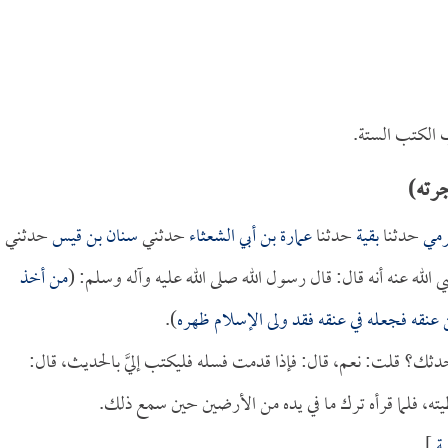
الكتب الستة.
رته)
رمي
حدثنا
بقية
حدثنا
عمارة بن أبي الشعثاء
حدثني
سنان بن قيس
حدثني
الله عنه أنه قال: قال رسول الله صلى الله عليه وآله وسلم: (
من أخذ
عنقه فجعله في عنقه فقد ولى الإسلام ظهره
).
ثك؟ قلت: نعم، قال: فإذا قدمت فسله فليكتب إليَّ بالحديث، قال:
ه، فلما قرأه ترك ما في يده من الأرضين حين سمع ذلك.
ة
].