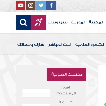
المكتبة
المواريث
بنين وبنات
الشجرة العلمية
البث المباشر
شارك بملفاتك
مكتبتك الصوتية
اسم
المستخدم:
كـلـــمـة