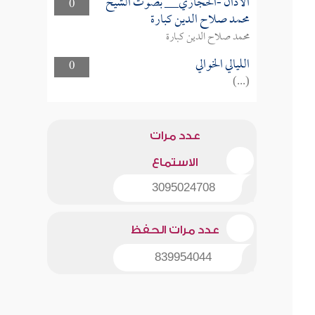
الأذان -الحجازي__ بصوت الشيخ
0
محمد صلاح الدين كبارة
محمد صلاح الدين كبارة
الليالي الخوالي
0
(...)
عدد مرات
الاستماع
3095024708
عدد مرات الحفظ
839954044