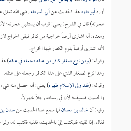
أورد
أبو داود
هذا الحديث عن
أبي الدرداء
رضي الله تعالى ع
هجرته) قال في الشرح: يعني: قرب أن يستقيل هجرته؛ لأنه
ومعناه: أنه اشترى أرضاً خراجية من كافر فبقي الخراج لازم
لأنه اشترى أرضاً يلزم الكفار فيها الخراج.
وقوله: (
ومن نزع صغار كافر من عنقه فجعله في عنقه
) هذا
وهذا نزع الصغار الذي على هذا الكافر وجعله على عنقه.
وقوله: (
فقد ولى الإسلام ظهره
) يعني: أنه حصل منه شيء لا
والحديث ضعيف؛ لأن في إسناده رجلاً مجهولاً.
وفيه: أن
خالد بن معدان
لما سمع هذا الحديث من
سنان بن
فقال: إذا لقيته فليكتب إليَّ بالحديث، فلقيه فكتب له، ولم