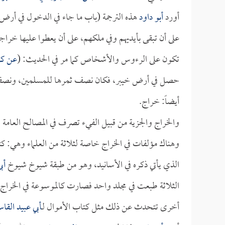
أورد
أبو داود
هذه الترجمة (باب ما جاء في الدخول في أر
على أن تبقى بأيديهم وفي ملكهم، على أن يعطوا عليها خراجا
تكون على الرءوس والأشخاص كما مر في الحديث: (
عن كل 
حصل في أرض خيبر، فكان نصف ثمرها للمسلمين، ونصفه 
أيضاً: خراج.
والخراج والجزية من قبيل الفيء تصرف في المصالح العامة ال
وهناك مؤلفات في الخراج خاصة لثلاثة من العلماء وهي: كتا
الذي يأتي ذكره في الأسانيد، وهو من طبقة شيوخ شيوخ
أب
الثلاثة طبعت في مجلد واحد فصارت كالموسوعة في الخراج؛
أخرى تتحدث عن ذلك مثل كتاب الأموال لـ
أبي عبيد القا