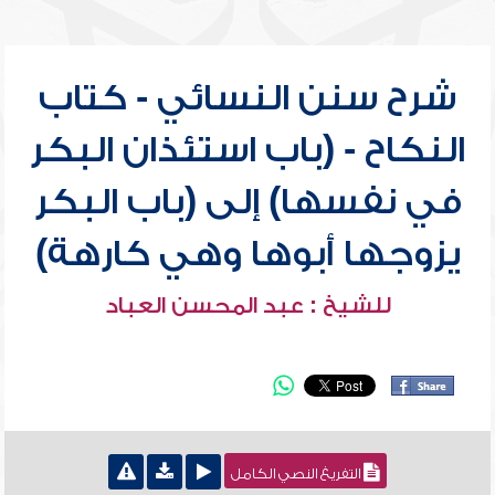
شرح سنن النسائي - كتاب
النكاح - (باب استئذان البكر
في نفسها) إلى (باب البكر
يزوجها أبوها وهي كارهة)
للشيخ : عبد المحسن العباد
التفريغ النصي الكامل