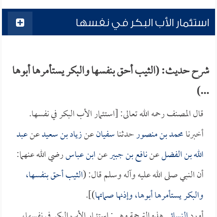
استئمار الأب البكر في نفسها
شرح حديث: (الثيب أحق بنفسها والبكر يستأمرها أبوها
...)
قال المصنف رحمه الله تعالى: [استئمار الأب البكر في نفسها.
أخبرنا
محمد بن منصور
حدثنا
سفيان
عن
زياد بن سعيد
عن
عبد
الله بن الفضل
عن
نافع بن جبير
عن
ابن عباس
رضي الله عنهما:
أن النبي صلى الله عليه وآله وسلم قال: (
الثيب أحق بنفسها،
والبكر يستأمرها أبوها، وإذنها صماتها
)].
أورد
النسائي
هذه الترجمة وهي: استئمار الأب البكر في نفسها،