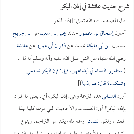
شرح حديث عائشة في إذن البكر
قال المصنف رحمه الله تعالى: [إذن البكر.
أخبرنا
إسحاق بن منصور
حدثنا
يحيى بن سعيد
عن
ابن جريج
سمعت
ابن أبي مليكة
يحدث عن
ذكوان أبي عمرو
عن
عائشة
رضي الله عنها، عن النبي صلى الله عليه وآله وسلم أنه قال:
(
استأمروا النساء في أبضاعهن، قيل: فإن البكر تستحي
وتسكت؟ قال: هو إذنها
)].
أورد
النسائي
هذه الترجمة وهي: إذن البكر، أي: يعني ما المراد
بإذن البكر؟ أي: الصمت، والأحاديث التي مرت كلها بهذا
المعنى، ولكن
النسائي
رحمه الله، يكثر من التراجم، وينوع