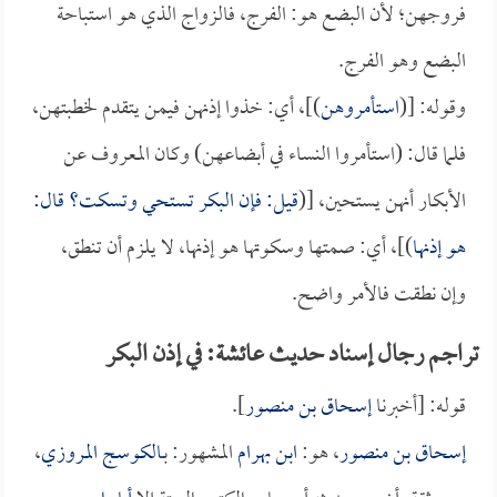
فروجهن؛ لأن البضع هو: الفرج، فالزواج الذي هو استباحة
البضع وهو الفرج.
وقوله: [(
استأمروهن
)]، أي: خذوا إذنهن فيمن يتقدم لخطبتهن،
فلما قال: (استأمروا النساء في أبضاعهن) وكان المعروف عن
الأبكار أنهن يستحين، [(
قيل: فإن البكر تستحي وتسكت؟ قال:
هو إذنها
)]، أي: صمتها وسكوتها هو إذنها، لا يلزم أن تنطق،
وإن نطقت فالأمر واضح.
تراجم رجال إسناد حديث عائشة: في إذن البكر
قوله: [أخبرنا
إسحاق بن منصور
].
إسحاق بن منصور
، هو:
ابن بهرام
المشهور: بـ
الكوسج المروزي
،