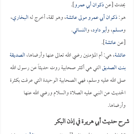
يحدث [عن
ذكوان أبي عمرو
].
هو:
ذكوان أبي عمرو مولى عائشة
، وهو ثقة، أخرج له
البخاري
،
و
مسلم
، و
أبو داود
، و
النسائي
.
[عن
عائشة
].
عائشة
، هي: أم المؤمنين رضي الله تعالى عنها وأرضاها،
الصديقة
بنت الصديق
التي هي أكثر صحابية روت حديثاً عن رسول الله
صلى الله عليه وسلم، فهي الصحابية الوحيدة التي عرفت بكثرة
الحديث عن النبي عليه الصلاة والسلام ورضي الله عنها
وأرضاها.
شرح حديث أبي هريرة في إذن البكر