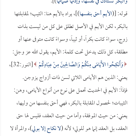
والبكر تستأذن في نفسها، وإذنها صماتها
)].
قوله: [(
الأيم أحق بنفسها
)]، يراد بالأيم هنا: الثيب؛ لمقابلتها
بالبكر، لكن الأيم في الأصل تطلق على كل من ليست بذات
زوج، سواءً كانت بكراً، أو ثيباً، وسواءً كانت متوفى عنها أو
مطلقة، كل ذلك يدخل تحت كلمة: الأيم، يقول الله عز وجل:
وَأَنكِحُوا الأَيَامَى مِنْكُمْ وَالصَّالِحِينَ مِنْ عِبَادِكُمْ
[النور:32]،
يعني: الذين هم الأيامى اللاتي لسن ذات أزواج يزوجن.
فإذاً: الأيم في الحديث تحمل على نوع من أنواع الأيامى، وهن:
الثيبات؛ لحصول المقابلة بالبكر، فهي أحق بنفسها من وليها،
يعني: من حيث الموفقة، وأما من حيث العقد، فليس لها حق
العقد، بل العقد إنما هو للولي؛ لأنه (
لا نكاح إلا بولي
)، والمرأة لا