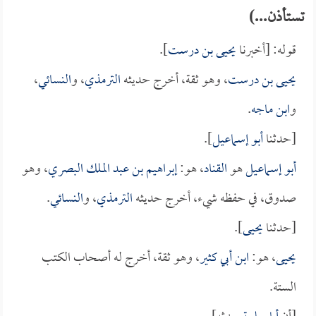
تستأذن...)
قوله: [أخبرنا
يحيى بن درست
].
يحيى بن درست
، وهو ثقة، أخرج حديثه
الترمذي
، و
النسائي
،
و
ابن ماجه
.
[حدثنا
أبو إسماعيل
].
أبو إسماعيل
هو
القناد
، هو:
إبراهيم بن عبد الملك البصري
، وهو
صدوق، في حفظه شيء، أخرج حديثه
الترمذي
، و
النسائي
.
[حدثنا
يحيى
].
يحيى
، هو:
ابن أبي كثير
، وهو ثقة، أخرج له أصحاب الكتب
الستة.