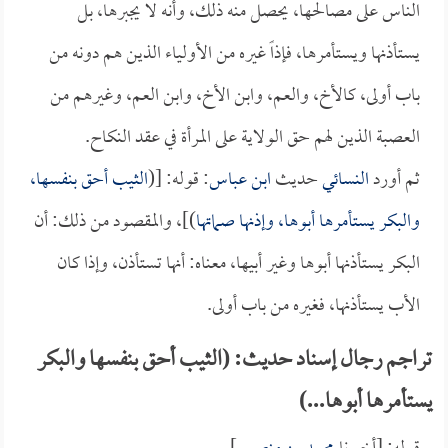
الناس على مصالحها، يحصل منه ذلك، وأنه لا يجبرها، بل
يستأذنها ويستأمرها، فإذاً غيره من الأولياء الذين هم دونه من
باب أولى، كالأخ، والعم، وابن الأخ، وابن العم، وغيرهم من
العصبة الذين لهم حق الولاية على المرأة في عقد النكاح.
ثم أورد
النسائي
حديث
ابن عباس
: قوله: [(
الثيب أحق بنفسها،
والبكر يستأمرها أبوها، وإذنها صماتها
)]، والمقصود من ذلك: أن
البكر يستأذنها أبوها وغير أبيها، معناه: أنها تستأذن، وإذا كان
الأب يستأذنها، فغيره من باب أولى.
تراجم رجال إسناد حديث: (الثيب أحق بنفسها والبكر
يستأمرها أبوها...)