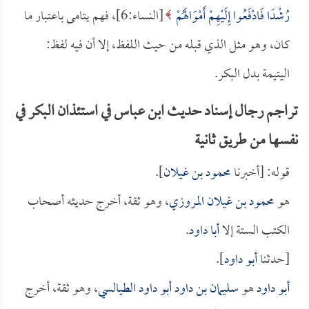
رُشْدًا فَادْفَعُوا إِلَيْهِمْ أَمْوَالَهُمْ
[النساء:6]، فهم يتامى باعتبار ما
كان، وهو مثل الذي قبله من حيث اللفظ، إلا أن فيه لفظ:
اليتيمة بدل البكر.
تراجم رجال إسناد حديث ابن عباس في استئذان البكر في
نفسها من طريق ثانية
قوله: [أخبرنا
محمود بن غيلان
].
هو
محمود بن غيلان المروزي
، وهو ثقة، أخرج حديثه أصحاب
الكتب الستة إلا
أبا داود
.
[حدثنا
أبو داود
].
أبو داود
هو
سليمان بن داود أبو داود الطيالسي
، وهو ثقة، أخرج