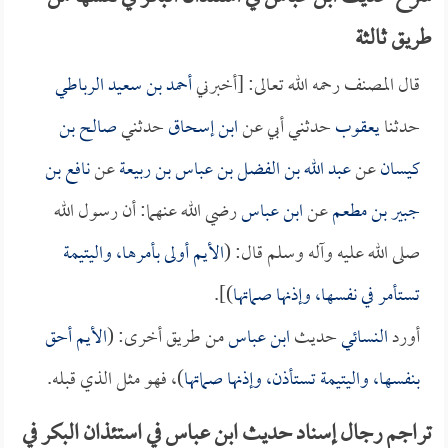
طريق ثالثة
قال المصنف رحمه الله تعالى: [أخبرني
أحمد بن سعيد الرباطي
حدثنا
يعقوب
حدثني أبي عن
ابن إسحاق
حدثني
صالح بن
كيسان
عن
عبد الله بن الفضل بن عباس بن ربيعة
عن
نافع بن
جبير بن مطعم
عن
ابن عباس
رضي الله عنهما: أن رسول الله
صلى الله عليه وآله وسلم قال: (
الأيم أولى بأمرها، واليتيمة
تستأمر في نفسها، وإذنها صماتها
)].
أورد
النسائي
حديث
ابن عباس
من طريق أخرى: (
الأيم أحق
بنفسها، واليتيمة تستأذن، وإذنها صماتها
)، فهو مثل الذي قبله.
تراجم رجال إسناد حديث ابن عباس في استئذان البكر في