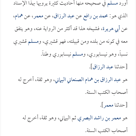
أورد
مسلم
في صحيحه منها أحاديث كثيرة يرويها بهذا الإسناد
الذي هو:
محمد بن رافع
عن
عبد الرزاق
، عن
معمر
، عن
همام
،
عن
أبي هريرة
، فشيخه هذا قد أكثر من الرواية عنه، وهو يتفق
معه في كونه من بلده ومن قبيلته، فهو قشيري، و
مسلم
قشيري
نسباً، وهو نيسابوري، و
مسلم
نيسابوري وطناً.
[حدثنا
عبد الرزاق
].
هو
عبد الرزاق بن همام الصنعاني اليماني
، وهو ثقة، أخرج له
أصحاب الكتب الستة.
[حدثنا
معمر
].
هو
معمر بن راشد البصري
ثم اليماني، وهو ثقة، أخرج له
أصحاب الكتب الستة.