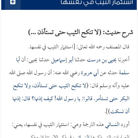
استئمار الثيب في نفسها
شرح حديث: (لا تنكح الثيب حتى تستأذن ...)
قال المصنف رحمه الله تعالى: [استئمار الثيب في نفسها.
أخبرنا
يحيى بن درست
حدثنا
أبو إسماعيل
حدثنا يحيى: أن
أبا
سلمة
حدثه عن
أبي هريرة
رضي الله عنه: أن رسول الله صلى الله
عليه وآله وسلم قال: (
لا تنكح الثيب حتى تستأذن، ولا تنكح
البكر حتى تستأمر. قالوا: يا رسول الله! كيف إذنها؟ قال: إذنها
أن تسكت
)].
أورد
النسائي
هذه الترجمة وهي: استئمار الثيب في نفسها، يعني:
العبارات التي ذكرها
النسائي
، في ذكر الاستئذان وذكر