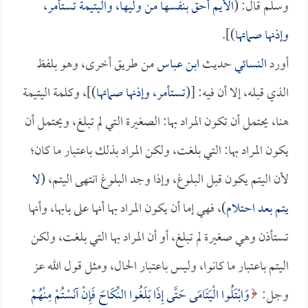
وسلم قال: (
الأيم أحق بنفسها من وليها، واليتيمة تستأمر،
وإذنها صماتها
)].
أورد
النسائي
حديث
ابن عباس
من طريق أخرى، وهو بلفظ
الذي قبله، إلا أن فيه: [(
تستأمر، وإذنها صماتها
)]، وكلمة اليتيمة
هنا، يحتمل أن تكون المراد بها: الصغيرة التي لم تبلغ، ويحتمل أن
يكون المراد بها: التي بلغت، ولكن المراد بذلك باعتبار ما كان؛
لأن اليتم يكون قبل البلوغ، وإذا وجد البلوغ انتهى اليتم، (
لا
يتم بعد احتلام
)، فهي إما أن يكون المراد بها أنها على بابها، وأنها
تستأذن وهي صغيرة لم تبلغ، أو أن المراد بها التي بلغت، ولكن
اليتم باعتبار ما كانوا، وليس باعتبار الحال، ومثل قول الله عز
وجل:
وَابْتَلُوا الْيَتَامَى حَتَّى إِذَا بَلَغُوا النِّكَاحَ فَإِنْ آنَسْتُمْ مِنْهُمْ