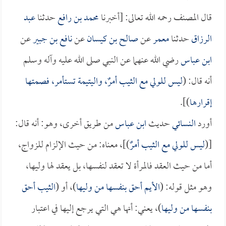
قال المصنف رحمه الله تعالى: [أخبرنا
محمد بن رافع
حدثنا
عبد
الرزاق
حدثنا
معمر
عن
صالح بن كيسان
عن
نافع بن جبير
عن
ابن عباس
رضي الله عنهما عن النبي صلى الله عليه وآله وسلم
أنه قال: (
ليس للولي مع الثيب أمرٌ، واليتيمة تستأمر، فصمتها
إقرارها
)].
أورد
النسائي
حديث
ابن عباس
من طريق أخرى، وهو: أنه قال:
[(
ليس للولي مع الثيب أمرٌ
)]، معناه: من حيث الإلزام للزواج،
أما من حيث العقد فالمرأة لا تعقد لنفسها، بل يعقد لها وليها،
وهو مثل قوله: (
الأيم أحق بنفسها من وليها
)، أو (
الثيب أحق
بنفسها من وليها
)، يعني: أنها هي التي يرجع إليها في اعتبار