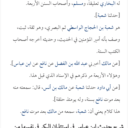
له
البخاري
تعليقاً، و
مسلم
، وأصحاب السنن الأربعة.
[حدثنا
شعبة
].
هو
شعبة بن الحجاج الواسطي
ثم البصري، وهو ثقة، ثبت،
وصف بأنه أمير المؤمنين في الحديث، وحديثه أخرجه أصحاب
الكتب الستة.
[عن
مالك
أخبرني
عبد الله بن الفضل
عن
نافع
عن
ابن عباس
].
وهؤلاء الأربعة مر ذكرهم في الإسناد الذي قبل هذا.
[عن
أبي داود
حدثنا
شعبة
عن
مالك بن أنس
، قال: سمعته منه
بعد موت
نافع
بسنة، وله يومئذ حلقة].
هذا كلام يعني أن:
شعبة
، سمعه من
مالك
بعد موت
نافع
.
شرح حديث ابن عباس في استئذان البكر في نفسها من