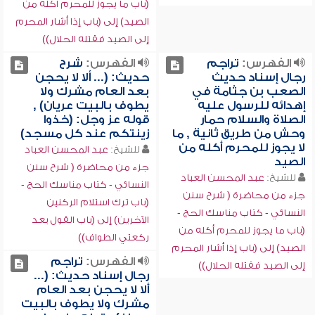
(باب ما يجوز للمحرم أكله من
الصيد) إلى (باب إذا أشار المحرم
إلى الصيد فقتله الحلال))
الفهرس:
تراجم
الفهرس:
شرح
رجال إسناد حديث
حديث: (... ألا لا يحجن
الصعب بن جثامة في
بعد العام مشرك ولا
إهدائه للرسول عليه
يطوف بالبيت عريان) ,
الصلاة والسلام حمار
قوله عز وجل: (خذوا
وحش من طريق ثانية , ما
زينتكم عند كل مسجد)
لا يجوز للمحرم أكله من
للشيخ:
عبد المحسن العباد
الصيد
جزء من محاضرة ( شرح سنن
للشيخ:
عبد المحسن العباد
النسائي - كتاب مناسك الحج -
جزء من محاضرة ( شرح سنن
(باب ترك استلام الركنين
النسائي - كتاب مناسك الحج -
الآخرين) إلى (باب القول بعد
(باب ما يجوز للمحرم أكله من
ركعتي الطواف))
الصيد) إلى (باب إذا أشار المحرم
الفهرس:
تراجم
إلى الصيد فقتله الحلال))
رجال إسناد حديث: (...
ألا لا يحجن بعد العام
مشرك ولا يطوف بالبيت