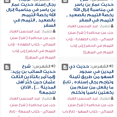
حديث عمار بن ياسر
رجال إسناد حديث عمار
في مناسبة إنزال الله
بن ياسر في مناسبة إنزال
رخصة التيمم بالصعيد ,
الله رخصة التيمم
التيمم في السفر
بالصعيد , التيمم في
السفر
للشيخ:
عبد المحسن العباد
للشيخ:
عبد المحسن العباد
جزء من محاضرة ( شرح سنن
جزء من محاضرة ( شرح سنن
النسائي - كتاب الطهارة - (باب
النسائي - كتاب الطهارة - (باب
التيمم في الحضر) إلى (باب
التيمم في الحضر) إلى (باب
التيمم في السفر))
التيمم في السفر))
الفهرس:
حديث ذي
الفهرس:
شرح
اليدين في سجود
حديث السائب بن يزيد:
السهو من طريق ثامنة
(إنما أمر بالتأذين الثالث
وتراجم رجال إسناده , تابع
عثمان حين كثر أهل
ما يفعل من سلم من
المدينة ...) , الأذان
ركعتين ناسياً وتكلم
للجمعة
للشيخ:
عبد المحسن العباد
للشيخ:
عبد المحسن العباد
جزء من محاضرة ( شرح سنن
جزء من محاضرة ( شرح سنن
النسائي - كتاب السهو - تابع باب
النسائي - كتاب الجمعة - تابع