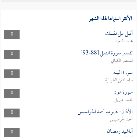
الأكثر استماعا لهذا الشهر
أقبل على نفسك
0
محمد المنجد
تفسير سورة النمل [88-93]
0
المنتصر الكتاني
سورة البينة
0
بهاء الدين الطوالبة
سورة هود
0
محمد جبريل
الأذان- بصوت أحمد الحراسيس
0
أحمد الحراسيس
أناشيد رمضان
0