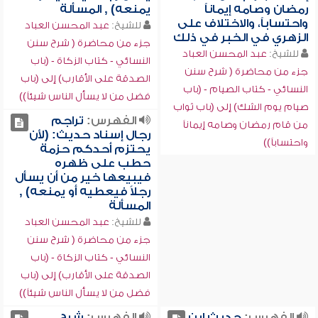
رمضان وصامه إيماناً
يمنعه) , المسألة
واحتساباً، والاختلاف على
للشيخ:
عبد المحسن العباد
الزهري في الخبر في ذلك
جزء من محاضرة ( شرح سنن
للشيخ:
عبد المحسن العباد
النسائي - كتاب الزكاة - (باب
جزء من محاضرة ( شرح سنن
الصدقة على الأقارب) إلى (باب
النسائي - كتاب الصيام - (باب
فضل من لا يسأل الناس شيئاً))
صيام يوم الشك) إلى (باب ثواب
الفهرس:
تراجم
من قام رمضان وصامه إيماناً
رجال إسناد حديث: (لأن
واحتساباً))
يحتزم أحدكم حزمة
حطب على ظهره
فيبيعها خير من أن يسأل
رجلاً فيعطيه أو يمنعه) ,
المسألة
للشيخ:
عبد المحسن العباد
جزء من محاضرة ( شرح سنن
النسائي - كتاب الزكاة - (باب
الصدقة على الأقارب) إلى (باب
فضل من لا يسأل الناس شيئاً))
الفهرس:
حديث ابن
الفهرس:
شرح