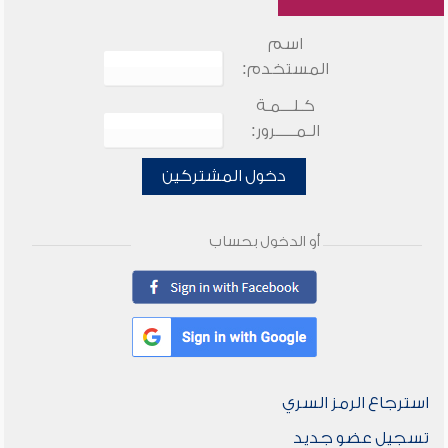
اسم
المستخدم:
كـلـــمـة
الـمـــــرور:
دخول المشتركين
أو الدخول بحساب
استرجاع الرمز السري
تسجيل عضو جديد