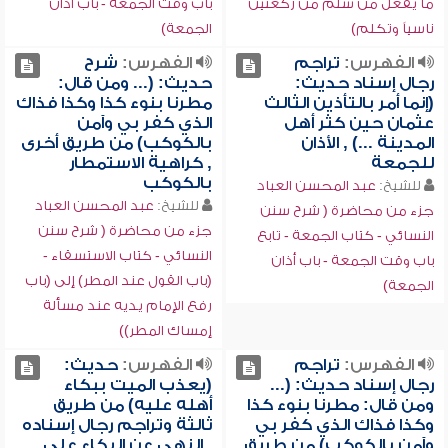
ما يفعل من سلم من ركعتين
باب وقت الجمعة - باب أذان
ناسياً وتكلم)
الجمعة)
الفهرس:
تراجم
الفهرس:
شرح
رجال إسناد حديث:
حديث: (... ومن قال:
(إنما أمر بالتأذين الثالث
مطرنا بنوء كذا وكذا فذاك
عثمان حين كثر أهل
الذي كفر بي وآمن
المدينة ...) , الأذان
بالكوكب) من طريق أخرى
للجمعة
, كراهية الاستمطار
بالكوكب
للشيخ:
عبد المحسن العباد
للشيخ:
عبد المحسن العباد
جزء من محاضرة ( شرح سنن
جزء من محاضرة ( شرح سنن
النسائي - كتاب الجمعة - تابع
النسائي - كتاب الاستسقاء -
باب وقت الجمعة - باب أذان
(باب القول عند المطر) إلى (باب
الجمعة)
رفع الإمام يديه عند مسألة
إمساك المطر))
الفهرس:
تراجم
الفهرس:
حديث:
رجال إسناد حديث: (...
(يعذب الميت ببكاء
ومن قال: مطرنا بنوء كذا
أهله عليه) من طريق
وكذا فذاك الذي كفر بي
ثالثة وتراجم رجال إسناده
وآمن بالكوكب) من طريق
, النهي عن البكاء على