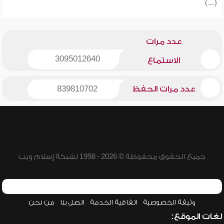
(...)
عدد مرات
3095012640
الاستماع
عدد مرات الحفظ
839810702
جميع الحقوق محفوظة © 2026 - 1998 لشبكة إسلام ويب
وثيقة الخصوصية
اتفاقية الخدمة
اتصل بنا
من نحن
لغات الموقع: