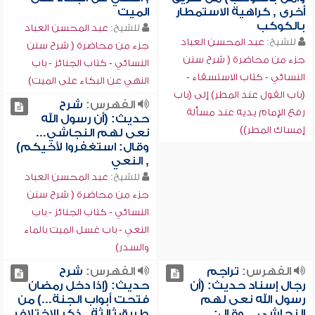
أخرى , كراهية الاستمطار
الميت
بالكوكب
للشيخ:
عبد المحسن العباد
للشيخ:
عبد المحسن العباد
جزء من محاضرة ( شرح سنن
جزء من محاضرة ( شرح سنن
النسائي - كتاب الجنائز - باب
النسائي - كتاب الاستسقاء -
النهي عن البكاء على الميت)
(باب القول عند المطر) إلى (باب
الفهرس:
شرح
رفع الإمام يديه عند مسألة
حديث: (أن رسول الله
إمساك المطر))
نعى لهم النجاشي...
وقال: استغفروا لأخيكم)
, النعي
للشيخ:
عبد المحسن العباد
جزء من محاضرة ( شرح سنن
النسائي - كتاب الجنائز - باب
النعي - باب غسل الميت بالماء
والسدر)
الفهرس:
تراجم
الفهرس:
شرح
رجال إسناد حديث: (أن
حديث: (إذا دخل رمضان
رسول الله نعى لهم
فتحت أبواب الجنة...) من
النجاشي... وقال:
طريق ثالثة , ذكر الاختلاف