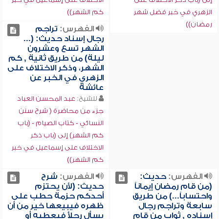
الزهري في خبر فضل شهر
كم الشهر))
رمضان))
الفهرس:
تراجم
رجال إسناد حديث: (...
الشهر تسع وعشرون
ليلة) من طريق ثانية , كم
الشهر، وذكر الاختلاف على
الزهري في الخبر عن
عائشة
للشيخ:
عبد المحسن العباد
جزء من محاضرة ( شرح سنن
النسائي - كتاب الصيام - (باب
كم الشهر) إلى (باب ذكر
الاختلاف على إسماعيل في خبر
كم الشهر))
الفهرس:
حديث:
الفهرس:
شرح
(من قام رمضان إيماناً
حديث: (لأن يحتزم
واحتساباً...) من طريق
أحدكم حزمة حطب على
سابعة وتراجم رجال
ظهره فيبيعها خير من أن
إسناده , ثواب من قام
يسأل رجلأً فيعطيه أو