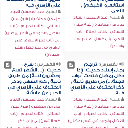
استغفروا لأخيكم) ,
على الزهري فيه
النعي
للشيخ:
عبد المحسن العباد
للشيخ:
عبد المحسن العباد
جزء من محاضرة ( شرح سنن
جزء من محاضرة ( شرح سنن
النسائي - كتاب الصيام - (باب
النسائي - كتاب الجنائز - باب
الفضل والجود في شهر رمضان)
النعي - باب غسل الميت بالماء
إلى (باب ذكر الاختلاف على
والسدر)
الزهري في خبر فضل شهر
رمضان))
الفهرس:
تراجم
الفهرس:
شرح
رجال إسناد حديث: (إذا
حديث: (... الشهر تسع
دخل رمضان فتحت أبواب
وعشرون ليلة) من طريق
الجنة...) من طريق ثالثة ,
ثانية , كم الشهر، وذكر
ذكر الاختلاف على الزهري
الاختلاف على الزهري في
فيه
الخبر عن عائشة
للشيخ:
عبد المحسن العباد
للشيخ:
عبد المحسن العباد
جزء من محاضرة ( شرح سنن
جزء من محاضرة ( شرح سنن
النسائي - كتاب الصيام - (باب
النسائي - كتاب الصيام - (باب
الفضل والجود في شهر رمضان)
كم الشهر) إلى (باب ذكر
إلى (باب ذكر الاختلاف على
الاختلاف على إسماعيل في خبر