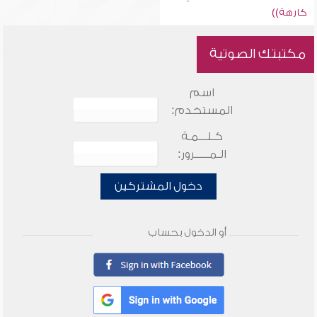
كارهة))
مكتبتك الصوتية
اسم
المستخدم:
كـلـــمـة
الـمـــــرور:
دخول المشتركين
أو الدخول بحساب