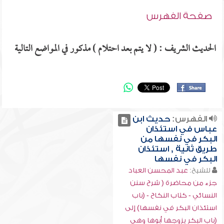
صفحة الفهرس
الحديث الشريف : ( لا يتم بعد احتلام ) مذكور في المواضع التالية
الفهرس:
حديث ابن
عباس في استئذان
البكر في نفسها من
طريق ثانية , استئذان
البكر في نفسها
للشيخ:
عبد المحسن العباد
جزء من محاضرة ( شرح سنن
النسائي - كتاب النكاح - (باب
استئذان البكر في نفسها) إلى
(باب البكر يزوجها أبوها وهي