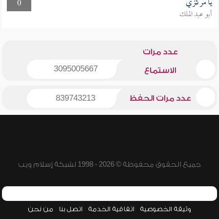
يا مركزي
0
أبو عبد الملك
عدد مرات
3095005667
الاستماع
عدد مرات الحفظ
839743213
جميع الحقوق محفوظة © 2026 - 1998 لشبكة إسلام ويب
وثيقة الخصوصية
اتفاقية الخدمة
اتصل بنا
من نحن