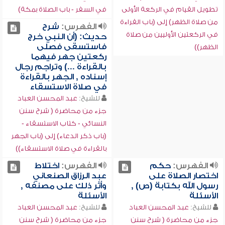
تطويل القيام في الركعة الأولى
في السفر - باب الصلاة بمكة)
من صلاة الظهر) إلى (باب القراءة
الفهرس:
شرح
في الركعتين الأوليين من صلاة
حديث: (أن النبي خرج
فاستسقى فصلى
الظهر))
ركعتين جهر فيهما
بالقراءة ...) وتراجم رجال
إسناده , الجهر بالقراءة
في صلاة الاستسقاء
للشيخ:
عبد المحسن العباد
جزء من محاضرة ( شرح سنن
النسائي - كتاب الاستسقاء -
(باب ذكر الدعاء) إلى (باب الجهر
بالقراءة في صلاة الاستسقاء))
الفهرس:
حكم
الفهرس:
اختلاط
اختصار الصلاة على
عبد الرزاق الصنعاني
رسول الله بكتابة (ص) ,
وأثر ذلك على مصنفه ,
الأسئلة
الأسئلة
للشيخ:
عبد المحسن العباد
للشيخ:
عبد المحسن العباد
جزء من محاضرة ( شرح سنن
جزء من محاضرة ( شرح سنن