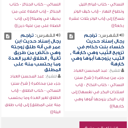
النسائي - كتاب قيام الليل
النسائي - كتاب الجنائز - كتاب
وتطوع النهار - (باب كيف الوتر
الجنائز - (باب الصلاة على من
بتسع) إلى (باب الوتر بثلاث عشرة
يحيف في وصيته) إلى (باب
ركعة))
الصلاة على من عليه دين))
الفهرس:
تراجم
الفهرس:
تراجم
رجال إسناد حديث
رجال إسناد حديث ابن
خنساء بنت خذام في
عمر في أنه طلق زوجته
تزويج الثيب وهي كارهة ,
وهي حائض من طريق
الثيب يزوجها أبوها وهي
ثانية , الطلاق لغير العدة
كارهة
وما يحتسب منه على
المطلق
للشيخ:
عبد المحسن العباد
للشيخ:
عبد المحسن العباد
جزء من محاضرة ( شرح سنن
جزء من محاضرة ( شرح سنن
النسائي - كتاب النكاح - (باب
النسائي - كتاب الطلاق - (باب
استئذان البكر في نفسها) إلى
الطلاق لغير العدة وما يحتسب
(باب البكر يزوجها أبوها وهي
منه على المطلق) إلى (باب طلاق
كارهة))
البتة))