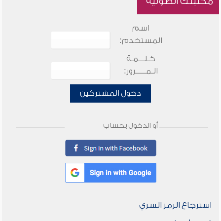
مكتبتك الصوتية
اسم
المستخدم:
كـلـــمـة
الـمـــــرور:
دخول المشتركين
أو الدخول بحساب
استرجاع الرمز السري