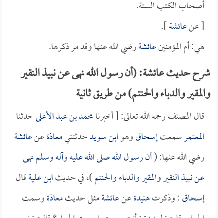
أصحاب الكتب الستة.
[ عن
عائشة
].
هي: أم المؤمنين
عائشة
رضي الله عنها وقد مر ذكرها.
شرح حديث عائشة: (أن رسول الله نهى عن نبيذ النقير
والمقير والدباء والحنتم) من طريق ثانية
قال المصنف رحمه الله تعالى: [ أخبرنا
محمد بن عبد الأعلى
حدثنا
المعتمر
سمعت
إسحاق
وهو
ابن سويد
حدثتني
معاذة
عن
عائشة
رضي الله عنها: (
أن رسول الله صلى الله عليه وآله وسلم نهى
عن نبيذ النقير والمقير والدباء والحنتم
)، في حديث
ابن علية
قال
إسحاق
: وذكرت
هنيدة
عن
عائشة
مثل حديث
معاذة
وسمت