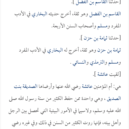
[حدثنا
القاسم بن الفضل
].
القاسم بن الفضل
وهو ثقة، أخرج حديثه
البخاري
في الأدب
المفرد و
مسلم
وأصحاب السنن الأربعة.
[حدثنا
ثمامة بن حزن
].
ثمامة بن حزن
وهو ثقة، أخرج له
البخاري
في الأدب المفرد
و
مسلم
و
الترمذي
و
النسائي
.
[لقيت
عائشة
].
هي: أم المؤمنين
عائشة
رضي الله عنها وأرضاها
الصديقة بنت
الصديق
، وهي واحدة ممن حفظ الكثير من سنة رسول الله صلى
الله عليه وسلم، ولاسيما في الأمور البيتية التي تحصل بين الرجل
وأهل بيته، فإنها روت الكثير من السنن في ذلك وفي غيره رضي