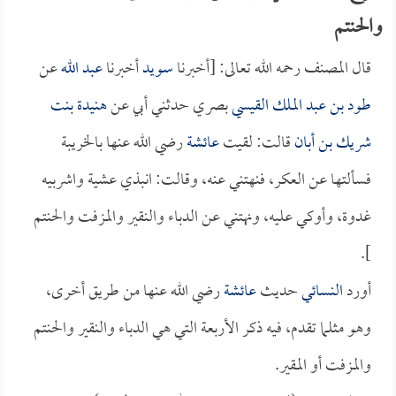
والحنتم
قال المصنف رحمه الله تعالى: [أخبرنا
سويد
أخبرنا
عبد الله
عن
طود بن عبد الملك القيسي
بصري حدثني أبي عن
هنيدة بنت
شريك بن أبان
قالت: لقيت
عائشة
رضي الله عنها بالخريبة
فسألتها عن العكر، فنهتني عنه، وقالت: انبذي عشية واشربيه
غدوة، وأوكي عليه، ونهتني عن الدباء والنقير والمزفت والحنتم
].
أورد
النسائي
حديث
عائشة
رضي الله عنها من طريق أخرى،
وهو مثلما تقدم، فيه ذكر الأربعة التي هي الدباء والنقير والحنتم
والمزفت أو المقير.