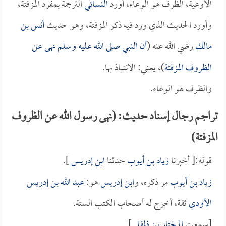
الأوعية، الظرف هو الوعاء، أورد
النسائي
الترجمة بمفرد المزفتة،
وأورد الحديث الذي ورد فيه ذكر المزفتة، وهو حديث
أنس بن
مالك
رضي الله عنه (
أن النبي صلى الله عليه وسلم نهى عن
الظروف المزفتة
)، يعني: الانتباذ بها.
والظرف هو الوعاء.
تراجم رجال إسناد حديث: (نهى رسول الله عن الظروف
المزفتة)
قوله:[ أخبرنا
زياد بن أيوب
حدثنا
ابن إدريس
].
زياد بن أيوب
مر ذكره، و
ابن إدريس
هو:
عبد الله بن إدريس
الأودي
ثقة، أخرج له أصحاب الكتب الستة.
[سمعت
المختار بن فلفل
].