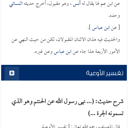
عن ابن عم لها يقال له
أنس
، وهو مقبول، أخرج حديثه
النسائي
وحده.
[ عن
ابن عباس
].
والحديث فيه هذان الاثنان المقبولان، لكن من حيث النهي عن
الأمور الأربعة هذا جاء عن
ابن عباس
وعن غيره.
تفسير الأوعية
شرح حديث: (... نهى رسول الله عن الحنتم وهو الذي
تسمونه الجرة ...)
قال المصنف رحمه الله تعالى: [ تفسير الأوعية.