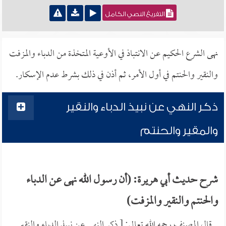
التفريغ النصي الكامل
نهى الشرع الحكيم عن الانتباذ في الأوعية المتخذة من الدباء والمزفت
والنقير والحنتم في أول الأمر، ثم أذن في ذلك بشرط عدم الإسكار.
ذكر النهي عن نبيذ الدباء والنقير
والمقير والحنتم
شرح حديث أبي هريرة: (أن رسول الله نهى عن الدباء
والحنتم والنقير والمزفت)
قال المصنف رحمه الله تعالى: [ ذكر النهي عن نبيذ الدباء والنقير