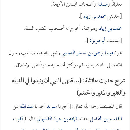
تعليقاً و
مسلم
وأصحاب السنن الأربعة.
[حدثني
محمد بن زياد
].
محمد بن زياد
وهو ثقة، أخرج له أصحاب الكتب الستة.
[سمعت
أبا هريرة
].
هو:
عبد الرحمن بن صخر الدوسي
رضي الله عنه صاحب رسول
الله صلى الله عليه وسلم، وأكثر أصحابه حديثاً على الإطلاق.
شرح حديث عائشة: (... فنهى النبي أن ينبذوا في الدباء
والنقير والمقير والحنتم)
قال المصنف رحمه الله تعالى: [أخبرنا
سويد
أخبرنا
عبد الله
عن
القاسم بن الفضل
حدثنا
ثمامة بن حزن القشيري
قال: (
لقيت