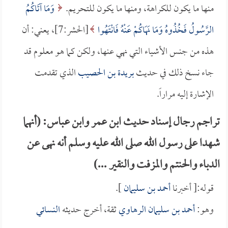
منها ما يكون للكراهة، ومنها ما يكون للتحريم.
وَمَا آتَاكُمُ
الرَّسُولُ فَخُذُوهُ وَمَا نَهَاكُمْ عَنْهُ فَانْتَهُوا
[الحشر:7]، يعني: أن
هذه من جنس الأشياء التي نهي عنها، ولكن كما هو معلوم قد
جاء نسخ ذلك في حديث
بريدة بن الحصيب
الذي تقدمت
الإشارة إليه مراراً.
تراجم رجال إسناد حديث ابن عمر وابن عباس: (أنهما
شهدا على رسول الله صلى الله عليه وسلم أنه نهى عن
الدباء والحنتم والمزفت والنقير ...)
قوله:[ أخبرنا
أحمد بن سليمان
].
وهو:
أحمد بن سليمان الرهاوي
ثقة، أخرج حديثه
النسائي