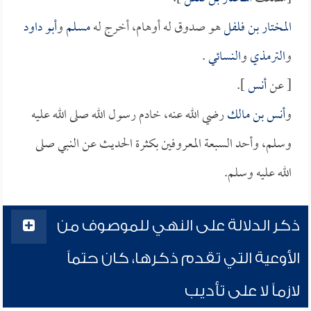
المختار بن فلفل
هو صدوق له أوهام، أخرج له
مسلم
و
أبو داود
و
الترمذي
و
النسائي
.
[ عن
أنس
].
و
أنس بن مالك
رضي الله عنه، خادم رسول الله صلى الله عليه
وسلم، وأحد السبعة المعروفين بكثرة الحديث عن النبي صلى
الله عليه وسلم.
ذكر الدلالة على النهي للموصوف من
الأوعية التي تقدم ذكرها، كان حتماً
لازماً لا على تأديب