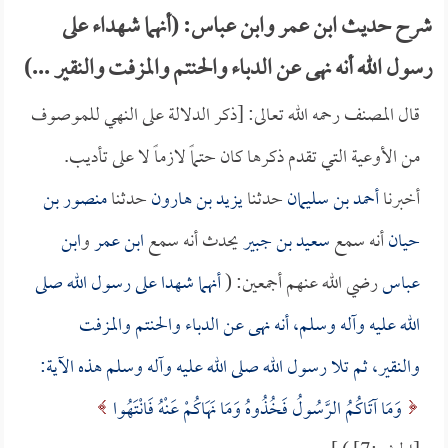
شرح حديث ابن عمر وابن عباس: (أنهما شهداء على
رسول الله أنه نهى عن الدباء والحنتم والمزفت والنقير ...)
قال المصنف رحمه الله تعالى: [ذكر الدلالة على النهي للموصوف
من الأوعية التي تقدم ذكرها كان حتماً لازماً لا على تأديب.
أخبرنا
أحمد بن سليمان
حدثنا
يزيد بن هارون
حدثنا
منصور بن
حيان
أنه سمع
سعيد بن جبير
يحدث أنه سمع
ابن عمر
و
ابن
عباس
رضي الله عنهم أجمعين: (
أنهما شهدا على رسول الله صلى
الله عليه وآله وسلم، أنه نهى عن الدباء والحنتم والمزفت
والنقير، ثم تلا رسول الله صلى الله عليه وآله وسلم هذه الآية:
وَمَا آتَاكُمُ الرَّسُولُ فَخُذُوهُ وَمَا نَهَاكُمْ عَنْهُ فَانْتَهُوا