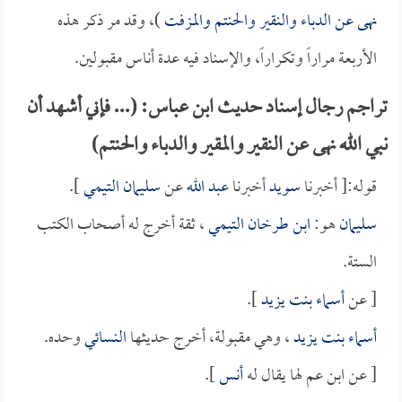
نهى عن الدباء والنقير والحنتم والمزفت
)، وقد مر ذكر هذه
الأربعة مراراً وتكراراً، والإسناد فيه عدة أناس مقبولين.
تراجم رجال إسناد حديث ابن عباس: (... فإني أشهد أن
نبي الله نهى عن النقير والمقير والدباء والحنتم)
قوله:[ أخبرنا
سويد
أخبرنا
عبد الله
عن
سليمان التيمي
].
سليمان
هو:
ابن طرخان التيمي
، ثقة أخرج له أصحاب الكتب
الستة.
[ عن
أسماء بنت يزيد
].
أسماء بنت يزيد
، وهي مقبولة، أخرج حديثها
النسائي
وحده.
[ عن ابن عم لها يقال له
أنس
].