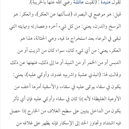
تقول
هنيدة
: (لقيت
عائشة
رضي الله عنها بالخريبة).
قيل: هو موضع في البصرة، (فسألتها عن العكر)، والعكر: هو
الوسخ والدرن، يعني: من كل شيء آخره وعصارته ونهايته التي
تبقى في الوعاء بعد استخراج ما فيه، وهي الحثالة، هذا هو
العكر، يعني: من أي شيء كان، سواء كان من الزيت أو من
الدبس أو من الخمر أو من النبيذ أو ما إلى ذلك، فنهتها عن ذلك
وقالت لها: (انبذي عشية واشربيه غدوة، وأوكي عليه)، يعني:
يكون في سقاء يوكى عليه في سقاء، والأسقية أمرها أخف من
الأوعية الغليظة؛ لأنه إذا كان في سقاء وأوكي عليه فإن أي تأثر
يكون من الداخل يتبين على سطح الغلاف من الخارج إذا حصل
فيه اشتداد وتجاوز الحد إلى الإسكار فإنه يظهر على غلافه من