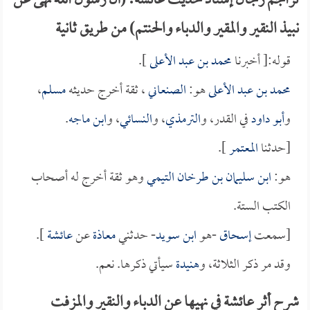
تراجم رجال إسناد حديث عائشة: (أن رسول الله نهى عن
نبيذ النقير والمقير والدباء والحنتم) من طريق ثانية
قوله:[ أخبرنا
محمد بن عبد الأعلى
].
محمد بن عبد الأعلى
هو:
الصنعاني
، ثقة أخرج حديثه
مسلم
،
و
أبو داود
في القدر، و
الترمذي
، و
النسائي
، و
ابن ماجه
.
[حدثنا
المعتمر
].
هو:
ابن سليمان بن طرخان التيمي
وهو ثقة أخرج له أصحاب
الكتب الستة.
[سمعت
إسحاق
-هو
ابن سويد
- حدثني
معاذة
عن
عائشة
].
وقد مر ذكر الثلاثة، و
هنيدة
سيأتي ذكرها. نعم.
شرح أثر عائشة في نهيها عن الدباء والنقير والمزفت