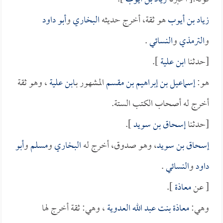
زياد بن أيوب
هو ثقة، أخرج حديثه
البخاري
و
أبو داود
و
الترمذي
و
النسائي
.
[حدثنا
ابن علية
].
هو:
إسماعيل بن إبراهيم بن مقسم
المشهور بـ
ابن علية
، وهو ثقة
أخرج له أصحاب الكتب الستة.
[حدثنا
إسحاق بن سويد
].
إسحاق بن سويد
، وهو صدوق، أخرج له
البخاري
و
مسلم
و
أبو
داود
و
النسائي
.
[ عن
معاذة
].
وهي:
معاذة بنت عبد الله العدوية
، وهي: ثقة أخرج لها