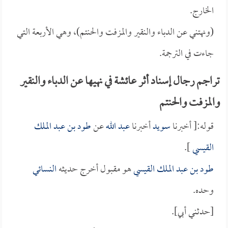
الخارج.
(ونهتني عن الدباء والنقير والمزفت والحنتم)، وهي الأربعة التي
جاءت في الترجمة.
تراجم رجال إسناد أثر عائشة في نهيها عن الدباء والنقير
والمزفت والحنتم
قوله:[ أخبرنا
سويد
أخبرنا
عبد الله
عن
طود بن عبد الملك
القيسي
].
طود بن عبد الملك القيسي
هو مقبول أخرج حديثه
النسائي
وحده.
[حدثني أبي].