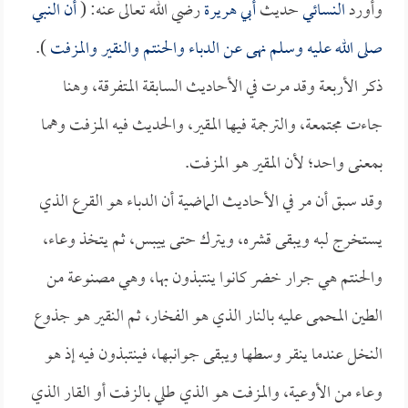
وأورد
النسائي
حديث
أبي هريرة
رضي الله تعالى عنه: (
أن النبي
صلى الله عليه وسلم نهى عن الدباء والحنتم والنقير والمزفت
).
ذكر الأربعة وقد مرت في الأحاديث السابقة المتفرقة، وهنا
جاءت مجتمعة، والترجمة فيها المقير، والحديث فيه المزفت وهما
بمعنى واحد؛ لأن المقير هو المزفت.
وقد سبق أن مر في الأحاديث الماضية أن الدباء هو القرع الذي
يستخرج لبه ويبقى قشره، ويترك حتى ييبس، ثم يتخذ وعاء،
والحنتم هي جرار خضر كانوا ينتبذون بها، وهي مصنوعة من
الطين المحمى عليه بالنار الذي هو الفخار، ثم النقير هو جذوع
النخل عندما ينقر وسطها ويبقى جوانبها، فينتبذون فيه إذ هو
وعاء من الأوعية، والمزفت هو الذي طلي بالزفت أو القار الذي