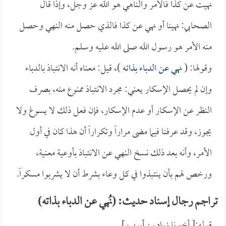
نهيت عن كذا فالآمر والناهي هو الله عز وجل، وإذا قال
الصحابي: نهينا أو نهي عن كذا فالذي حصل منه النهي وحصل
منه الأمر هو رسول الله صلى الله عليه وسلم.
وقولها: (
نهي عن الدباء بذاته
)، قيل: معناه أنه الانتباذ بالدباء
وإن لم يحصل الإسكار يعني: مجرد الانتباذ ممنوع منه، بصرف
النظر عن الإسكار أو عدم الإسكار، فإن فعل ذلك لا يسوغ ولا
يجوز، وقد عرفنا فيما مضى مراراً وتكراراً أن هذا كان في أول
الأمر، وأنه بعد ذلك نسخ النهي عن الانتباذ بأوعية معنية،
ورخص لهم بأن ينتبذوا في كل وعاء بشرط أن لا يشربوا مسكراً.
تراجم رجال إسناد حديث: (نُهي عن الدباء بذاته)
قوله:[ أخبرنا
زياد بن أيوب
].