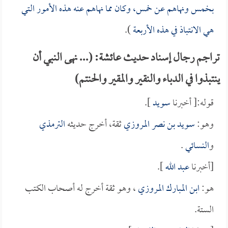
بخمس ونهاهم عن خمس، وكان مما نهاهم عنه هذه الأمور التي
هي الانتباذ في هذه الأربعة
).
تراجم رجال إسناد حديث عائشة: (... نهى النبي أن
ينتبذوا في الدباء والنقير والمقير والحنتم)
قوله:[ أخبرنا
سويد
].
وهو:
سويد بن نصر المروزي
ثقة، أخرج حديثه
الترمذي
و
النسائي
.
[أخبرنا
عبد الله
].
هو:
ابن المبارك المروزي
، وهو ثقة أخرج له أصحاب الكتب
الستة.