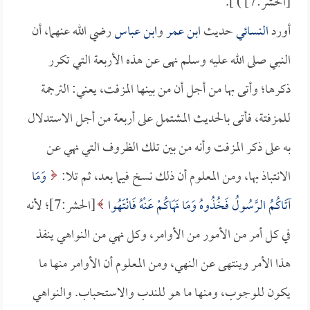
[الحشر:7] ) ].
أورد
النسائي
حديث
ابن عمر
و
ابن عباس
رضي الله عنهما، أن
النبي صلى الله عليه وسلم نهى عن هذه الأربعة التي تكرر
ذكرها؛ وأتى بها من أجل أن من بينها المزفت، يعني: الترجمة
للمزفتة، فأتى بالحديث المشتمل على أربعة من أجل الاستدلال
به على ذكر المزفت وأنه من بين تلك الظروف التي نهي عن
الانتباذ بها، ومن المعلوم أن ذلك نسخ فيما بعد، ثم تلا:
وَمَا
آتَاكُمُ الرَّسُولُ فَخُذُوهُ وَمَا نَهَاكُمْ عَنْهُ فَانْتَهُوا
[الحشر:7]؛ لأنه
في كل أمر من الأمور من الأوامر، وكل نهي من النواهي ينفذ
هذا الأمر وينتهى عن النهي، ومن المعلوم أن الأوامر منها ما
يكون للوجوب، ومنها ما هو للندب والاستحباب. والنواهي