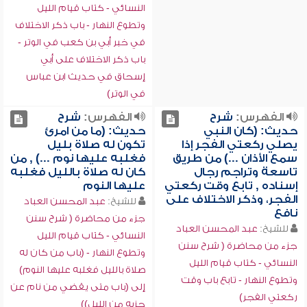
النسائي - كتاب قيام الليل
وتطوع النهار - باب ذكر الاختلاف
في خبر أبي بن كعب في الوتر -
باب ذكر الاختلاف على أبي
إسحاق في حديث ابن عباس
في الوتر)
الفهرس:
شرح
الفهرس:
شرح
حديث: (كان النبي
حديث: (ما من امرئ
يصلي ركعتي الفجر إذا
تكون له صلاة بليل
سمع الأذان ...) من طريق
فغلبه عليها نوم ...) , من
تاسعة وتراجم رجال
كان له صلاة بالليل فغلبه
إسناده , تابع وقت ركعتي
عليها النوم
الفجر، وذكر الاختلاف على
للشيخ:
عبد المحسن العباد
نافع
جزء من محاضرة ( شرح سنن
للشيخ:
عبد المحسن العباد
النسائي - كتاب قيام الليل
جزء من محاضرة ( شرح سنن
وتطوع النهار - (باب من كان له
النسائي - كتاب قيام الليل
صلاة بالليل فغلبه عليها النوم)
وتطوع النهار - تابع باب وقت
إلى (باب متى يقضي من نام عن
ركعتي الفجر)
حزبه من الليل))