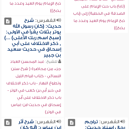
ذبح الإمام يوم العيد وعدد ما
(تابع باب حث الإمام على
يذبح))
الصدقة في الخطبة) إلى (باب
الفهرس:
شرح
ذبح الإمام يوم العيد وعدد ما
حديث: (كان رسول الله
يذبح))
يوتر بثلاث يقرأ في الأولى:
(سبح اسم ربك الأعلى) ...)
, ذكر الاختلاف على أبي
إسحاق في حديث سعيد
بن جبير
للشيخ:
عبد المحسن العباد
جزء من محاضرة ( شرح سنن
النسائي - كتاب قيام الليل
وتطوع النهار - باب ذكر الاختلاف
في خبر أبي بن كعب في الوتر -
باب ذكر الاختلاف على أبي
إسحاق في حديث ابن عباس
في الوتر)
الفهرس:
تراجم
الفهرس:
شرح أثر
رجال إسناد حديث:
ابن عباس: (أنه كان