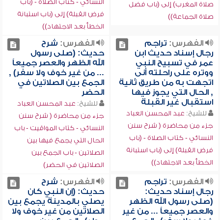
النسائي - كتاب الصلاة - (باب
صلاة المغرب) إلى (باب فضل
فرض القبلة) إلى (باب استبانة
صلاة الجماعة))
الخطأ بعد الاجتهاد))
الفهرس:
تراجم
الفهرس:
شرح
رجال إسناد حديث ابن
حديث: (صلى رسول
عمر في تسبيح النبي
الله الظهر والعصر جميعاً
ووتره على راحلته أنى
... من غير خوف ولا سفر) ,
اتجهت به من طريق ثانية
الجمع بين الصلاتين في
, الحال التي يجوز فيها
الحضر
استقبال غير القبلة
للشيخ:
عبد المحسن العباد
للشيخ:
عبد المحسن العباد
جزء من محاضرة ( شرح سنن
جزء من محاضرة ( شرح سنن
النسائي - كتاب المواقيت - باب
النسائي - كتاب الصلاة - (باب
الحال التي يجمع فيها بين
فرض القبلة) إلى (باب استبانة
الصلاتين - باب الجمع بين
الخطأ بعد الاجتهاد))
الصلاتين في الحضر)
الفهرس:
تراجم
الفهرس:
شرح
رجال إسناد حديث:
حديث: (إن النبي كان
(صلى رسول الله الظهر
يصلي بالمدينة يجمع بين
والعصر جميعاً ... من غير
الصلاتين من غير خوف ولا