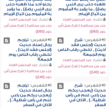
ظهره حتى يرى النبي
يحنو أحد منا ظهره حتى
يضع) , ما يؤمر به المأموم
يرى النبي يضع) , ما يؤمر
من اتباع الإمام
به المأموم من اتباع الإمام
للشيخ:
عبد المحسن العباد
للشيخ:
عبد المحسن العباد
جزء من محاضرة ( شرح سنن أبي
جزء من محاضرة ( شرح سنن أبي
داود [083])
داود [083])
الفهرس:
شرح
الفهرس:
تراجم
حديث (اجلس فقد
رجال إسناد حديث
آذيت) , تخطي رقاب الناس
(اجلس فقد آذيت) ,
يوم الجمعة
تخطي رقاب الناس يوم
الجمعة
للشيخ:
عبد المحسن العباد
للشيخ:
عبد المحسن العباد
جزء من محاضرة ( شرح سنن أبي
جزء من محاضرة ( شرح سنن أبي
داود [140])
داود [140])
الفهرس:
شرح
الفهرس:
تراجم
حديث (يعجب ربكم
رجال إسناد حديث
من راعي غنم في رأس
(يعجب ربكم من راعي
شظية..) , الأذان في
غنم في رأس شظية..) ,
السفر
الأذان في السفر