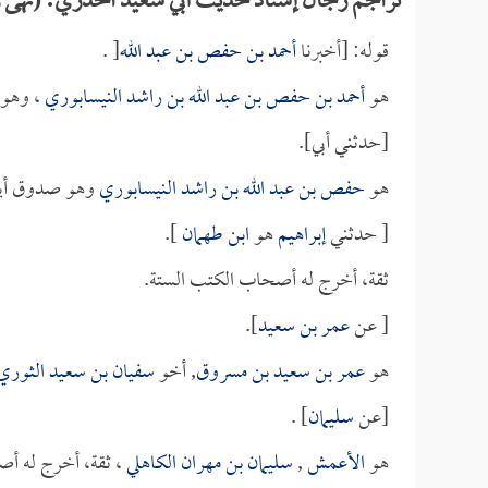
تراجم رجال إسناد حديث أبي سعيد الخدري: (نهى رسو
قوله: [أخبرنا
أحمد بن حفص بن عبد الله
[ .
هو
أحمد بن حفص بن عبد الله بن راشد النيسابوري
، وهو
[حدثني أبي].
هو
حفص بن عبد الله بن راشد النيسابوري
وهو صدوق أيض
[ حدثني
إبراهيم
هو
ابن طهمان
].
ثقة، أخرج له أصحاب الكتب الستة.
[ عن
عمر بن سعيد
].
هو
عمر بن سعيد بن مسروق
, أخو
سفيان بن سعيد الثوري
[عن
سليمان
] .
هو
الأعمش
,
سليمان بن مهران الكاهلي
، ثقة، أخرج له أ