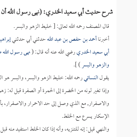
شرح حديث أبي سعيد الخدري: (نهى رسول الله أن يخل
قال المصنف رحمه الله تعالى: [ خليط الزهو والبسر.
أخبرنا
أحمد بن حفص بن عبد الله
حدثني أبي حدثني
إبراهي
أبي سعيد الخدري
رضي الله عنه أنه قال: (
نهى رسول الله صل
والزهو والبسر
) ].
يقول
النسائي
رحمه الله: خليط الزهو والبسر، والبسر هو ا
وإذا تغير لونه من الخضرة إلى الحمرة أو الصفرة قيل له: ز
والاصفرار, مع الذي وصل إلى حد الاحمرار والاصفرار، بأن ي
الإسكار يسرع مع الخلط.
والنهي قيل: إنه للتنزيه، وأنه إذا كان الخلط استفيد منه قب