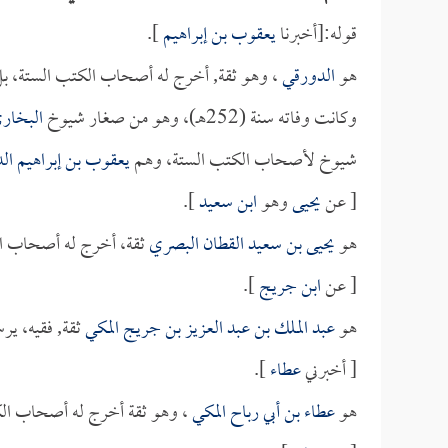
قوله:[أخبرنا
يعقوب بن إبراهيم
].
هو
الدورقي
، وهو ثقة, أخرج له أصحاب الكتب الستة، ب
وكانت وفاته سنة (252هـ)، وهو من صغار شيوخ
البخار
شيوخ لأصحاب الكتب الستة، وهم
يعقوب بن إبراهيم ال
[ عن
يحيى
وهو
ابن سعيد
].
هو
يحيى بن سعيد القطان البصري
ثقة، أخرج له أصحاب ال
[ عن
ابن جريج
].
هو
عبد الملك بن عبد العزيز بن جريج المكي
ثقة, فقيه، ي
[ أخبرني
عطاء
].
هو
عطاء بن أبي رباح المكي
، وهو ثقة أخرج له أصحاب الك