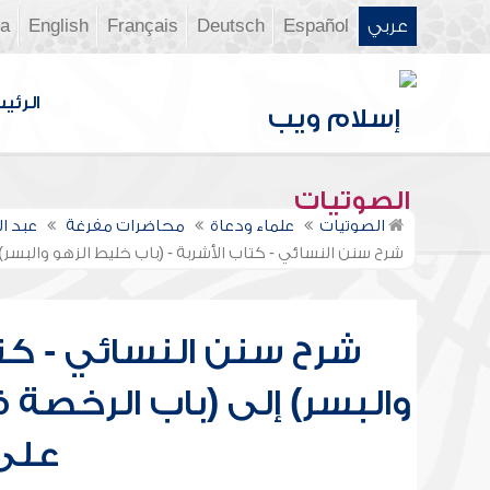
عربي
Español
Deutsch
Français
English
ia
الرئي
الصوتيات
الصوتيات
علماء ودعاة
محاضرات مفرغة
عبد ا
شرح سنن النسائي - كتاب الأشربة - (باب خليط الزهو والبسر)
شرح سنن النسائي - كتا
والبسر) إلى (باب الرخصة ف
على 