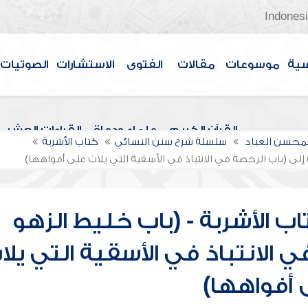
Indones
سية
موسوعات
مقالات
الفتوى
الاستشارات
الصوتيات
القرآن الكريم
علماء ودعاة
القراءات العشر
لمحسن العباد
سلسلة شرح سنن النسائي
كتاب الأشربة
 إلى (باب الرخصة في الانتباذ في الأسقية التي يلاث على أفواهها)
ب الأشربة - (باب خليط الزهو
ي الانتباذ في الأسقية التي يلا
أفواهها)