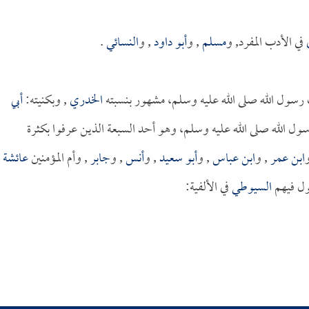
في الأدب المفرد, و
مسلم
, و
أبو داود
, و
النسائي
.
سول الله صلى الله عليه وسلم، مشهور بنسبته
الخدري
, وبكنيته:
أبي
الله صلى الله عليه وسلم، وهو أحد السبعة الذين عرفوا بكثرة
ابن عمر
, و
ابن عباس
, و
أبو سعيد
, و
أنس
, و
جابر
, وأم المؤمنين
عائشة
ول فيهم
السيوطي
في الألفية: