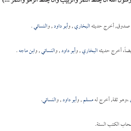
ل الله أن يخلط التمر والزبيب وأن يخلط الزهو والتمر ...)
 صدوق, أخرج حديثه
البخاري
, و
أبو داود
, و
النسائي
.
اً، أخرج حديثه
البخاري
, و
أبو داود
, و
النسائي
, و
ابن ماجه
.
،وهو ثقة, أخرج له
مسلم
, و
أبو داود
, و
النسائي
.
صحاب الكتب الستة.