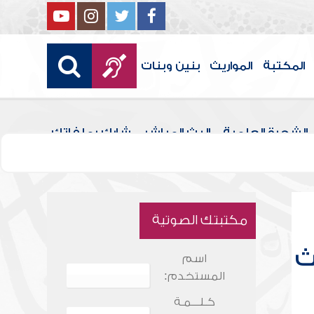
المكتبة
المواريث
بنين وبنات
الشجرة العلمية
البث المباشر
شارك بملفاتك
مكتبتك الصوتية
ث
اسم
المستخدم:
كـلـــمـة