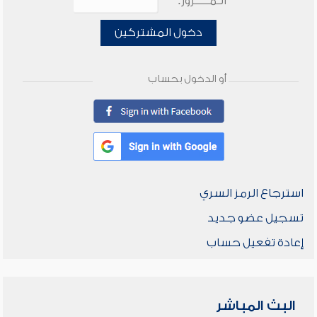
الـمـــــرور:
دخول المشتركين
أو الدخول بحساب
استرجاع الرمز السري
تسجيل عضو جديد
إعادة تفعيل حساب
البث المباشر