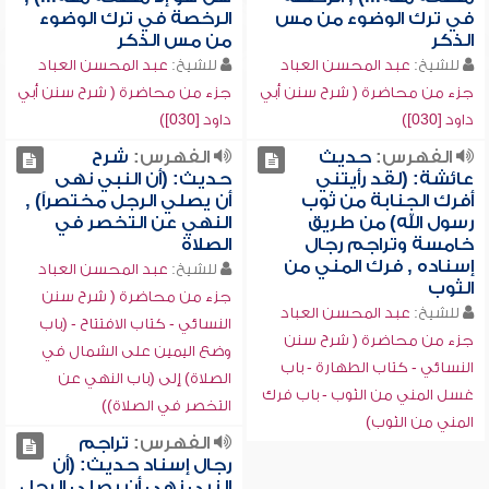
في ترك الوضوء من مس
الرخصة في ترك الوضوء
الذكر
من مس الذكر
للشيخ:
عبد المحسن العباد
للشيخ:
عبد المحسن العباد
جزء من محاضرة ( شرح سنن أبي
جزء من محاضرة ( شرح سنن أبي
داود [030])
داود [030])
الفهرس:
حديث
الفهرس:
شرح
عائشة: (لقد رأيتني
حديث: (أن النبي نهى
أفرك الجنابة من ثوب
أن يصلي الرجل مختصراً) ,
رسول الله) من طريق
النهي عن التخصر في
خامسة وتراجم رجال
الصلاة
إسناده , فرك المني من
للشيخ:
عبد المحسن العباد
الثوب
جزء من محاضرة ( شرح سنن
للشيخ:
عبد المحسن العباد
النسائي - كتاب الافتتاح - (باب
جزء من محاضرة ( شرح سنن
وضع اليمين على الشمال في
النسائي - كتاب الطهارة - باب
الصلاة) إلى (باب النهي عن
غسل المني من الثوب - باب فرك
التخصر في الصلاة))
المني من الثوب)
الفهرس:
تراجم
رجال إسناد حديث: (أن
النبي نهى أن يصلي الرجل