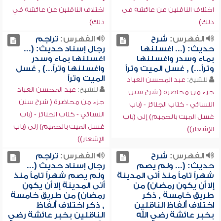
اختلاف الناقلين عن عائشة في
اختلاف الناقلين عن عائشة في
ذلك)
ذلك)
الفهرس:
شرح
الفهرس:
تراجم
حديث: (... اغسلنها
رجال إسناد حديث: (...
بماء وسدر واغسلنها
اغسلنها بماء وسدر
وتراً...) , غسل الميت وتراً
واغسلنها وتراً...) , غسل
الميت وتراً
للشيخ:
عبد المحسن العباد
للشيخ:
عبد المحسن العباد
جزء من محاضرة ( شرح سنن
جزء من محاضرة ( شرح سنن
النسائي - كتاب الجنائز - (باب
النسائي - كتاب الجنائز - (باب
غسل الميت بالحميم) إلى (باب
غسل الميت بالحميم) إلى (باب
الإشعار))
الإشعار))
الفهرس:
شرح
الفهرس:
تراجم
حديث: (... ولم يصم
رجال إسناد حديث (...
شهراً تاماً منذ أتى المدينة
ولم يصم شهراً تاماً منذ
إلا أن يكون رمضان) من
أتى المدينة إلا أن يكون
طريق خامسة , ذكر
رمضان) من طريق خامسة
اختلاف ألفاظ الناقلين
, ذكر اختلاف ألفاظ
بخبر عائشة رضي الله
الناقلين بخبر عائشة رضي