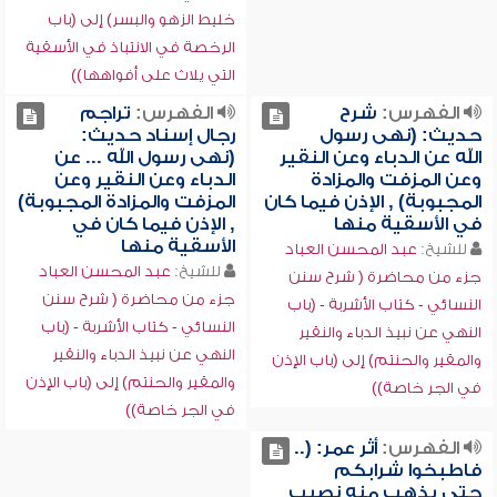
خليط الزهو والبسر) إلى (باب
الرخصة في الانتباذ في الأسقية
التي يلاث على أفواهها))
الفهرس:
شرح
الفهرس:
تراجم
حديث: (نهى رسول
رجال إسناد حديث:
الله عن الدباء وعن النقير
(نهى رسول الله ... عن
وعن المزفت والمزادة
الدباء وعن النقير وعن
المجبوبة) , الإذن فيما كان
المزفت والمزادة المجبوبة)
في الأسقية منها
, الإذن فيما كان في
الأسقية منها
للشيخ:
عبد المحسن العباد
للشيخ:
عبد المحسن العباد
جزء من محاضرة ( شرح سنن
جزء من محاضرة ( شرح سنن
النسائي - كتاب الأشربة - (باب
النسائي - كتاب الأشربة - (باب
النهي عن نبيذ الدباء والنقير
النهي عن نبيذ الدباء والنقير
والمقير والحنتم) إلى (باب الإذن
والمقير والحنتم) إلى (باب الإذن
في الجر خاصة))
في الجر خاصة))
الفهرس:
أثر عمر: (..
فاطبخوا شرابكم
حتى يذهب منه نصيب