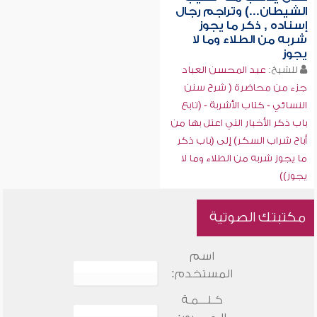
الشيطان...) وتراجم رجال
إسناده , ذكر ما يجوز
شربه من الطلاء وما لا
يجوز
للشيخ:
عبد المحسن العباد
جزء من محاضرة ( شرح سنن
النسائي - كتاب الأشربة - (تابع
باب ذكر الأخبار التي اعتل بها من
أباح شراب السكر) إلى (باب ذكر
ما يجوز شربه من الطلاء وما لا
يجوز))
مكتبتك الصوتية
اسم
المستخدم:
كـلـــمـة