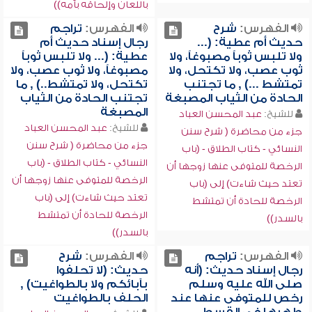
باللعان وإلحاقه بأمه))
الفهرس:
شرح
الفهرس:
تراجم
حديث أم عطية: (...
رجال إسناد حديث أم
ولا تلبس ثوباً مصبوغاً، ولا
عطية: (... ولا تلبس ثوباً
ثوب عصب، ولا تكتحل، ولا
مصبوغاً، ولا ثوب عصب، ولا
تمتشط ...) , ما تجتنب
تكتحل، ولا تمتشط..) , ما
الحادة من الثياب المصبغة
تجتنب الحادة من الثياب
المصبغة
للشيخ:
عبد المحسن العباد
للشيخ:
عبد المحسن العباد
جزء من محاضرة ( شرح سنن
جزء من محاضرة ( شرح سنن
النسائي - كتاب الطلاق - (باب
النسائي - كتاب الطلاق - (باب
الرخصة للمتوفى عنها زوجها أن
الرخصة للمتوفى عنها زوجها أن
تعتد حيث شاءت) إلى (باب
تعتد حيث شاءت) إلى (باب
الرخصة للحادة أن تمتشط
الرخصة للحادة أن تمتشط
بالسدر))
بالسدر))
الفهرس:
تراجم
الفهرس:
شرح
رجال إسناد حديث: (أنه
حديث: (لا تحلفوا
صلى الله عليه وسلم
بآبائكم ولا بالطواغيت) ,
رخص للمتوفى عنها عند
الحلف بالطواغيت