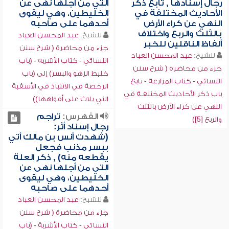
رجال إسنادها , تابع ذكر
التي من أجلها نهى عن
الأحاديث المختلفة في
الخليطين، وهي ليقوى
النهي عن كراء الأرض
أحدهما على صاحبه
بالثلث والربع واختلاف
للشيخ:
عبد المحسن العباد
ألفاظ الناقلين للخبر
جزء من محاضرة ( شرح سنن
للشيخ:
عبد المحسن العباد
النسائي - كتاب الأشربة - (باب
جزء من محاضرة ( شرح سنن
خليط الزهو والبسر) إلى (باب
النسائي - كتاب المزارعة - تابع
الرخصة في الانتباذ في الأسقية
باب ذكر الأحاديث المختلفـة في
التي يلاث على أفواهها))
النهي عن كراء الأرض بالثلث
الفهرس:
تراجم
والربع [5])
رجال إسناد أثر:
(شهدت أنس بن مالك أتي
ببسر مذنب فجعل
يقطعه منه) , ذكر العلة
التي من أجلها نهى عن
الخليطين، وهي ليقوى
أحدهما على صاحبه
للشيخ:
عبد المحسن العباد
جزء من محاضرة ( شرح سنن
النسائي - كتاب الأشربة - (باب