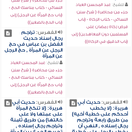
جزء من محاضرة ( شرح سنن
للشيخ:
عبد المحسن العباد
النسائي - كتاب مناسك الحج -
جزء من محاضرة ( شرح سنن
(باب حج المرأة عن الرجل) إلى
النسائي - كتاب الزكاة - (باب
(باب الحج بالصغير))
فرض زكاة رمضان على
الفهرس:
تراجم
المسلمين دون المعاهدين) إلى
رجال إسناد حديث
(باب الدقيق في الزكاة))
الفضل بن عباس في حج
الرجل عن المرأة , حج الرجل
عن المرأة
للشيخ:
عبد المحسن العباد
جزء من محاضرة ( شرح سنن
النسائي - كتاب مناسك الحج -
(باب حج المرأة عن الرجل) إلى
(باب الحج بالصغير))
الفهرس:
حديث أبي
الفهرس:
حديث أبي
هريرة: (لا يخطب
هريرة: (لا تنكح المرأة
أحدكم على خطبة أخيه)
على عمتها ولا على
من طريق رابعة وتراجم
خالتها) من طريق ثامنة
رجال إسناده , النهي أن
وتراجم رجال إسناده ,
يخطب الرجل على خطبة
تحريم الجمع بين المرأة