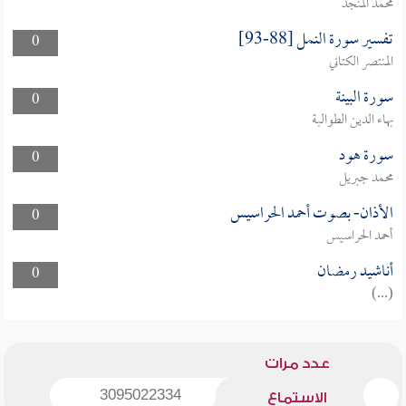
محمد المنجد
تفسير سورة النمل [88-93]
0
المنتصر الكتاني
سورة البينة
0
بهاء الدين الطوالبة
سورة هود
0
محمد جبريل
الأذان- بصوت أحمد الحراسيس
0
أحمد الحراسيس
أناشيد رمضان
0
(...)
عدد مرات
3095022334
الاستماع