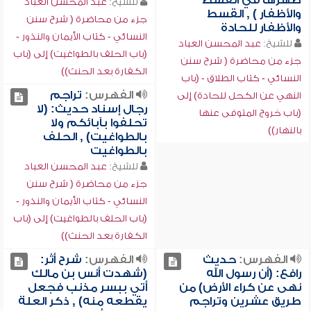
طهرها في القسط
للشيخ:
عبد المحسن العباد
والأظفار ) , القسط
جزء من محاضرة ( شرح سنن
والأظفار للحادة
النسائي - كتاب الأيمان والنذور -
للشيخ:
عبد المحسن العباد
(باب الحلف بالطواغيت) إلى (باب
جزء من محاضرة ( شرح سنن
الكفارة بعد الحنث))
النسائي - كتاب الطلاق - (باب
الفهرس:
تراجم
النهي عن الكحل للحادة) إلى
رجال إسناد حديث: (لا
(باب خروج المتوفى عنها
تحلفوا بآبائكم ولا
بالنهار))
بالطواغيت) , الحلف
بالطواغيت
للشيخ:
عبد المحسن العباد
جزء من محاضرة ( شرح سنن
النسائي - كتاب الأيمان والنذور -
(باب الحلف بالطواغيت) إلى (باب
الكفارة بعد الحنث))
الفهرس:
حديث
الفهرس:
شرح أثر:
رافع: (أن رسول الله
(شهدت أنس بن مالك
نهى عن كراء الأرض) من
أتي ببسر مذنب فجعل
طريق عشرين وتراجم
يقطعه منه) , ذكر العلة