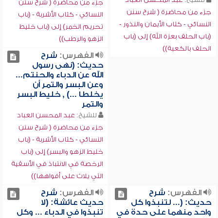
جزء من محاضرة ( شرح سنن
جزء من محاضرة ( شرح سنن
النسائي - كتاب الأشربة - (باب
النسائي - كتاب الأيمان والنذور -
تحريم الخمر) إلى (باب خليط
(باب الحلف بعزة الله) إلى (باب
الزهو والرطب))
الحلف بالكعبة))
الفهرس:
شرح
حديث: (نهى رسول
الله عن الدباء والحنتم...
وعن البسر والتمر أن
يخلطا ...) , خليط البسر
والتمر
للشيخ:
عبد المحسن العباد
جزء من محاضرة ( شرح سنن
النسائي - كتاب الأشربة - (باب
خليط الزهو والبسر) إلى (باب
الرخصة في الانتباذ في الأسقية
التي يلاث على أفواهها))
الفهرس:
شرح
الفهرس:
شرح
حديث: (... لتنبذوا كل
حديث عائشة: (لا
واحد منهما على حدة في
تنبذوا في الدباء ... وكل