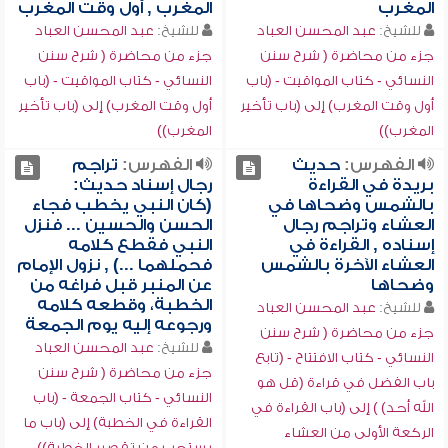
المغرب
المغرب , أول وقت المغرب
للشيخ:
عبد المحسن العباد
للشيخ:
عبد المحسن العباد
جزء من محاضرة ( شرح سنن
جزء من محاضرة ( شرح سنن
النسائي - كتاب المواقيت - (باب
النسائي - كتاب المواقيت - (باب
أول وقت المغرب) إلى (باب تأخير
أول وقت المغرب) إلى (باب تأخير
المغرب))
المغرب))
الفهرس:
حديث
الفهرس:
تراجم
بريدة في القراءة
رجال إسناد حديث:
بالشمس وضحاها في
(كان النبي يخطب فجاء
العشاء وتراجم رجال
الحسن والحسين ... فنزل
إسناده , القراءة في
النبي فقطع كلامه
العشاء الآخرة بالشمس
فحملهما ...) , نزول الإمام
وضحاها
عن المنبر قبل فراغه من
الخطبة، وقطعه كلامه
للشيخ:
عبد المحسن العباد
ورجوعه إليه يوم الجمعة
جزء من محاضرة ( شرح سنن
للشيخ:
عبد المحسن العباد
النسائي - كتاب الافتتاح - (تابع
جزء من محاضرة ( شرح سنن
باب الفضل في قراءة (قل هو
النسائي - كتاب الجمعة - (باب
الله أحد) ) إلى (باب القراءة في
القراءة في الخطبة) إلى (باب ما
الركعة الأولى من العشاء
يستحب من تقصير الخطبة))