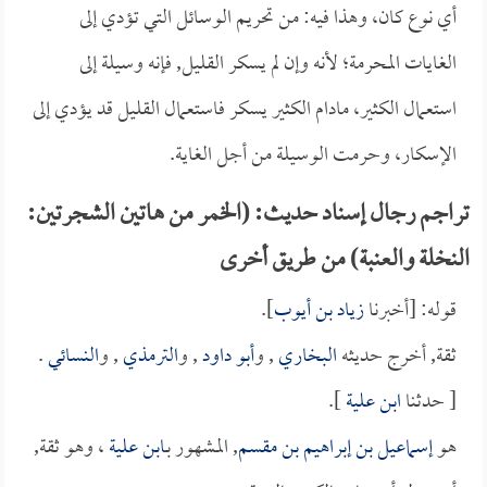
أي نوع كان، وهذا فيه: من تحريم الوسائل التي تؤدي إلى
الغايات المحرمة؛ لأنه وإن لم يسكر القليل, فإنه وسيلة إلى
استعمال الكثير، مادام الكثير يسكر فاستعمال القليل قد يؤدي إلى
الإسكار، وحرمت الوسيلة من أجل الغاية.
تراجم رجال إسناد حديث: (الخمر من هاتين الشجرتين:
النخلة والعنبة) من طريق أخرى
قوله: [أخبرنا
زياد بن أيوب
].
ثقة, أخرج حديثه
البخاري
, و
أبو داود
, و
الترمذي
, و
النسائي
.
[ حدثنا
ابن علية
].
هو
إسماعيل بن إبراهيم بن مقسم
, المشهور بـ
ابن علية
، وهو ثقة,