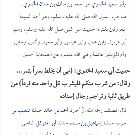
و
أبو سعيد الخدري
هو:
سعد بن مالك بن سنان الخدري
,
صاحب رسول الله صلى الله عليه وسلم، وهو أحد السبعة
المعروفين بكثرة الحديث عن النبي صلى الله عليه وسلم، وهم:
أبو هريرة
, و
ابن عمر
, و
ابن عباس
, و
أبو سعيد
, و
أنس
, و
جابر
,
وأم المؤمنين
عائشة
رضي الله عنهم وعن الصحابة أجمعين.
حديث أبي سعيد الخدري: (نهى أن يخلط بسراً بتمر...
وقال: من شرب منكم فليشرب كل واحد منه فرداً) من
طريق ثانية وتراجم رجال إسناده
قال المصنف رحمه الله: [ أخبرنا
أحمد بن خالد
حدثنا
شعيب بن
حرب
حدثنا
إسماعيل بن مسلم
حدثنا
أبو المتوكل الناجي