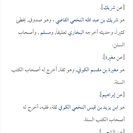
[عن
شريك
].
هو
شريك بن عبد الله النخعي القاضي
، وهو صدوق, يخطئ
كثيراً، وحديثه أخرجه
البخاري
تعليقاً, و
مسلم
, وأصحاب
السنن.
[عن
مغيرة
].
هو
مغيرة بن مقسم الكوفي
, وهو ثقة, أخرج له أصحاب الكتب
الستة.
[عن
إبراهيم
].
هو
ابن يزيد بن قيس النخعي الكوفي
ثقة، فقيه، أخرج له
أصحاب الكتب الستة.
[عن
الشعبي
].