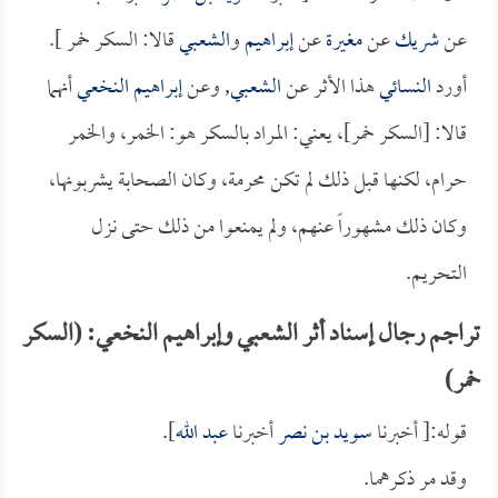
عن
شريك
عن
مغيرة
عن
إبراهيم
و
الشعبي
قالا: السكر خمر ].
أورد
النسائي
هذا الأثر عن
الشعبي
, وعن
إبراهيم النخعي
أنهما
قالا: [السكر خمر]، يعني: المراد بالسكر هو: الخمر، والخمر
حرام، لكنها قبل ذلك لم تكن محرمة، وكان الصحابة يشربونها،
وكان ذلك مشهوراً عنهم، ولم يمنعوا من ذلك حتى نزل
التحريم.
تراجم رجال إسناد أثر الشعبي وإبراهيم النخعي: (السكر
خمر)
قوله:[ أخبرنا
سويد بن نصر
أخبرنا
عبد الله
].
وقد مر ذكرهما.