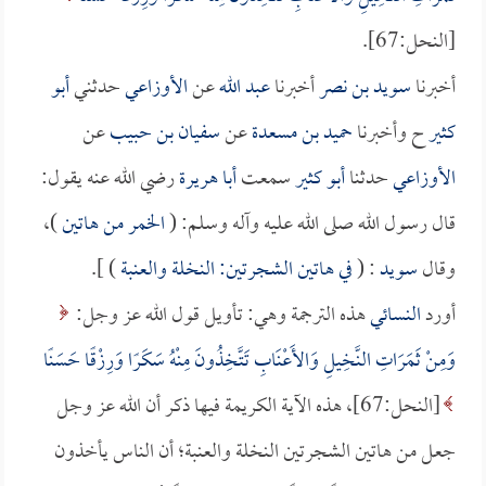
[النحل:67].
أخبرنا
سويد بن نصر
أخبرنا
عبد الله
عن
الأوزاعي
حدثني
أبو
كثير
ح وأخبرنا
حميد بن مسعدة
عن
سفيان بن حبيب
عن
الأوزاعي
حدثنا
أبو كثير
سمعت
أبا هريرة
رضي الله عنه يقول:
قال رسول الله صلى الله عليه وآله وسلم: (
الخمر من هاتين
)،
وقال
سويد
: (
في هاتين الشجرتين: النخلة والعنبة
) ].
أورد
النسائي
هذه الترجمة وهي: تأويل قول الله عز وجل:
وَمِنْ ثَمَرَاتِ النَّخِيلِ وَالأَعْنَابِ تَتَّخِذُونَ مِنْهُ سَكَرًا وَرِزْقًا حَسَنًا
[النحل:67]، هذه الآية الكريمة فيها ذكر أن الله عز وجل
جعل من هاتين الشجرتين النخلة والعنبة؛ أن الناس يأخذون