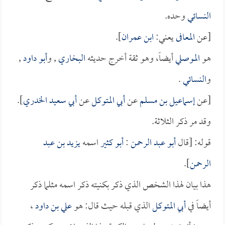
النسائي
وحده.
[عن
المعافى
يعني:
ابن عمران
].
هو
الموصلي
أيضاً، وهو ثقة أخرج حديثه
البخاري
, و
أبو داود
,
و
النسائي
.
[عن
إسماعيل بن مسلم
عن
أبي المتوكل
عن
أبي سعيد الخدري
].
وقد مر ذكر الثلاثة.
قوله: [قال
أبو عبد الرحمن
:
أبو كثير
اسمه
يزيد بن عبد
الرحمن
].
هذا بيان لهذا الشخص الذي ذكر بكنيته ذكر اسمه مثلما ذكر
أيضاً في
أبي المتوكل
الذي قبله حيث قال: هو
علي بن داود
،