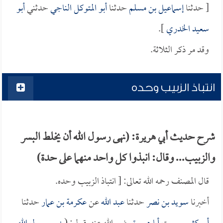
[ حدثنا
إسماعيل بن مسلم
حدثنا
أبو المتوكل الناجي
حدثني
أبو
سعيد الخدري
].
وقد مر ذكر الثلاثة.
انتباذ الزبيب وحده
شرح حديث أبي هريرة: (نهى رسول الله أن يخلط البسر
والزبيب... وقال: انبذوا كل واحد منهما على حدة)
قال المصنف رحمه الله تعالى: [ انتباذ الزبيب وحده.
أخبرنا
سويد بن نصر
حدثنا
عبد الله
عن
عكرمة بن عمار
حدثنا