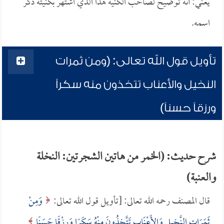
يعني: أنه توضيح لصاحب الكنية هذا الذي اشتهر بكنيته ذكر
اسمه.
تأويل قول الله تعالى: (ومن ثمرات
النخيل والأعناب تتخذون منه سكراً
ورزقاً حسناً)
شرح حديث: (الخمر من هاتين الشجرتين: النخلة
والعنبة)
قال المصنف رحمه الله تعالى: [تأويل قول الله تعالى:
وَمِنْ
ثَمَرَاتِ النَّخِيلِ وَالأَعْنَابِ تَتَّخِذُونَ مِنْهُ سَكَرًا وَرِزْقًا حَسَنًا