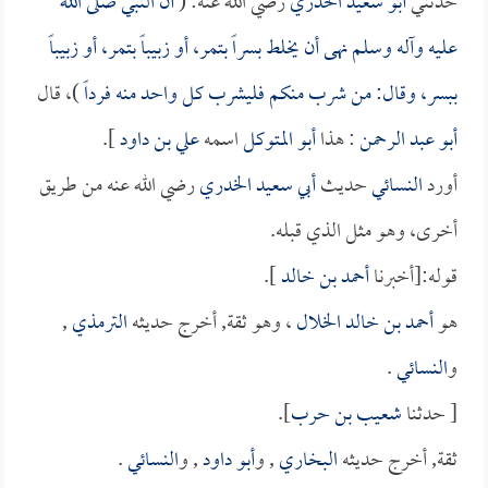
حدثني
أبو سعيد الخدري
رضي الله عنه: (
أن النبي صلى الله
عليه وآله وسلم نهى أن يخلط بسراً بتمر، أو زبيباً بتمر، أو زبيباً
ببسر، وقال: من شرب منكم فليشرب كل واحد منه فرداً
)، قال
أبو عبد الرحمن
: هذا
أبو المتوكل
اسمه
علي بن داود
].
أورد
النسائي
حديث
أبي سعيد الخدري
رضي الله عنه من طريق
أخرى، وهو مثل الذي قبله.
قوله:[أخبرنا
أحمد بن خالد
].
هو
أحمد بن خالد الخلال
، وهو ثقة, أخرج حديثه
الترمذي
,
و
النسائي
.
[ حدثنا
شعيب بن حرب
].
ثقة, أخرج حديثه
البخاري
, و
أبو داود
, و
النسائي
.