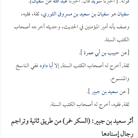
قوله: [ أخبرنا
سويد
قال: أخبرنا
عبد الله
عن
سفيان
].
سفيان
هو
سفيان بن سعيد بن مسروق الثوري
، ثقة، فقيه،
وصف بأنه أمير المؤمنين في الحديث، وحديثه أخرجه أصحاب
الكتب الستة.
[عن
حبيب بن أبي عمرة
].
ثقة, أخرج له أصحاب الكتب الستة, إلا
أبا داود
ففي الناسخ
والمنسوخ.
[ عن
سعيد بن جبير
].
ثقة, فقيه، أخرج له أصحاب الكتب الستة.
أثر سعيد بن جبير: (السكر خمر) من طريق ثانية وتراجم
رجال إسنادها