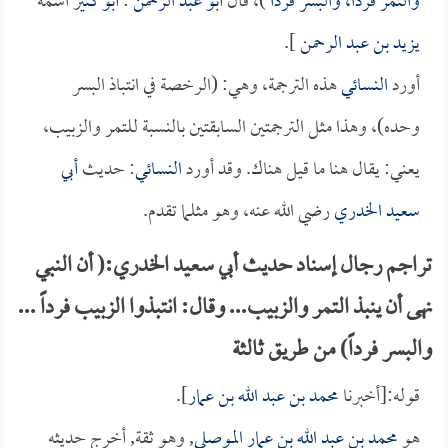
والتمر فرداً، والبسر فرداً
)، قال
أبو عبد الرحمن
:
أبو كثير
اسمه
يزيد بن عبد الرحمن
].
أورد
النسائي
هذه الترجمة، وهي: (الرخصة في انتباذ البسر
وحده)، وهذا مثل الترجمتين السابقتين بالنسبة للتمر والزبيب،
يعني: يقال هنا ما قيل هناك. وقد أورد
النسائي
: حديث
أبي
سعيد الخدري
رضي الله عنه، وهو مثلما تقدم.
تراجم رجال إسناد حديث أبي سعيد الخدري:( أن النبي
نهى أن ينبذ التمر والزبيب... وقال: انتبذوا الزبيب فرداً ...
والبسر فرداً) من طريق ثالثة
قوله:[أخبرنا
محمد بن عبد الله بن عمار
].
هو
محمد بن عبد الله بن عمار الموصلي
, وهو ثقة, أخرج حديثه