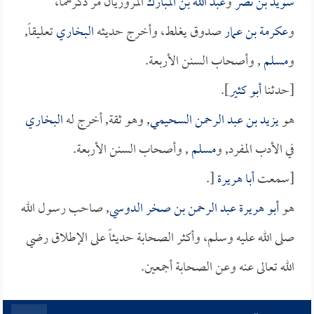
سويد بن نصر
و
عبد الله بن المبارك
المروزيان مر ذكرهما،
و
عكرمة بن عمار
صدوق يغلط، وأخرج حديثه
البخاري
تعليقاً,
و
مسلم
, وأصحاب السنن الأربعة.
[حدثنا
أبو كثير
].
هو
يزيد بن عبد الرحمن السحيمي
, وهو ثقة, أخرج له
البخاري
في الأدب المفرد, و
مسلم
, وأصحاب السنن الأربعة.
[سمعت
أبا هريرة
[.
هو
أبو هريرة عبد الرحمن بن صخر الدوسي
, صاحب رسول الله
صلى الله عليه وسلم، وأكثر الصحابة حديثاً على الإطلاق رضي
الله تعالى عنه وعن الصحابة أجمعين.