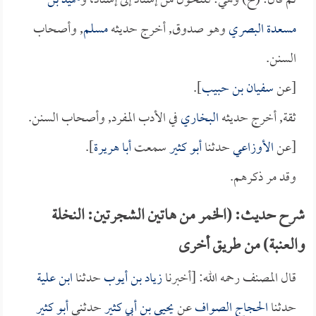
ثم قال: (ح) وهي: للتحول من إسناد إلى إسناد، و
حميد بن
مسعدة البصري
وهو صدوق, أخرج حديثه
مسلم
, وأصحاب
السنن.
[عن
سفيان بن حبيب
].
ثقة, أخرج حديثه
البخاري
في الأدب المفرد, وأصحاب السنن.
[عن
الأوزاعي
حدثنا
أبو كثير
سمعت
أبا هريرة
].
وقد مر ذكرهم.
شرح حديث: (الخمر من هاتين الشجرتين: النخلة
والعنبة) من طريق أخرى
قال المصنف رحمه الله: [أخبرنا
زياد بن أيوب
حدثنا
ابن علية
حدثنا
الحجاج الصواف
عن
يحيى بن أبي كثير
حدثني
أبو كثير