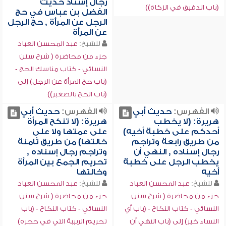
رجال إسناد حديث
(باب الدقيق في الزكاة))
الفضل بن عباس في حج
الرجل عن المرأة , حج الرجل
عن المرأة
للشيخ:
عبد المحسن العباد
جزء من محاضرة ( شرح سنن
النسائي - كتاب مناسك الحج -
(باب حج المرأة عن الرجل) إلى
(باب الحج بالصغير))
الفهرس:
حديث أبي
الفهرس:
حديث أبي
هريرة: (لا يخطب
هريرة: (لا تنكح المرأة
أحدكم على خطبة أخيه)
على عمتها ولا على
من طريق رابعة وتراجم
خالتها) من طريق ثامنة
رجال إسناده , النهي أن
وتراجم رجال إسناده ,
يخطب الرجل على خطبة
تحريم الجمع بين المرأة
أخيه
وخالتها
للشيخ:
عبد المحسن العباد
للشيخ:
عبد المحسن العباد
جزء من محاضرة ( شرح سنن
جزء من محاضرة ( شرح سنن
النسائي - كتاب النكاح - (باب أي
النسائي - كتاب النكاح - (باب
النساء خير) إلى (باب النهي أن
تحريم الربيبة التي في حجره)