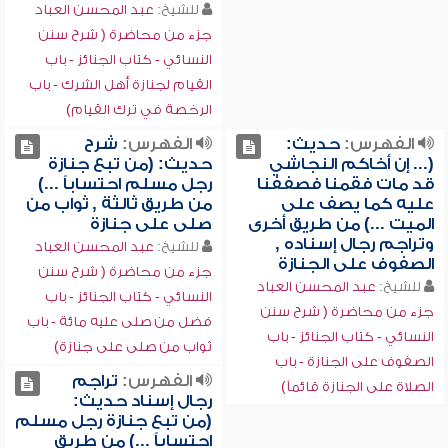
للشيخ:
عبد المحسن العباد
جزء من محاضرة ( شرح سنن
النسائي - كتاب الجنائز - باب
القيام لجنازة أهل الشرك - باب
الرخصة في ترك القيام)
الفهرس:
حديث:
الفهرس:
شرح
(... إن أخاكم النجاشي
حديث: (من تبع جنازة
قد مات فقمنا فصففنا
رجل مسلم احتساباً ...)
عليه كما يصف على
من طريق ثالثة , ثواب من
الميت ...) من طريق أخرى
صلى على جنازة
وتراجم رجال إسناده ,
للشيخ:
عبد المحسن العباد
الصفوف على الجنازة
جزء من محاضرة ( شرح سنن
للشيخ:
عبد المحسن العباد
النسائي - كتاب الجنائز - باب
جزء من محاضرة ( شرح سنن
فضل من صلى عليه مائة - باب
النسائي - كتاب الجنائز - باب
ثواب من صلى على جنازة)
الصفوف على الجنازة - باب
الفهرس:
تراجم
الصلاة على الجنازة قائماً)
رجال إسناد حديث:
(من تبع جنازة رجل مسلم
احتساباً ...) من طريق