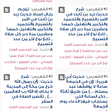
عليه وسلم))
الفهرس:
شرح
الفهرس:
تراجم
حديث زيد بن ثابت في
رجال إسناد حديث زيد
الأمر بالتسبيح والتحميد
بن ثابت في الأمر
والتكبير والتهليل خمساً
بالتسبيح والتحميد
وعشرين مرة دبر كل صلاة
والتكبير والتهليل خمساً
, تابع نوع آخر من عدد
وعشرين مرة دبر كل صلاة
التسبيح
, تابع نوع آخر من عدد
التسبيح
للشيخ:
عبد المحسن العباد
للشيخ:
عبد المحسن العباد
جزء من محاضرة ( شرح سنن
جزء من محاضرة ( شرح سنن
النسائي - كتاب السهو - تابع باب
النسائي - كتاب السهو - تابع باب
نوع آخر من عدد التسبيح)
نوع آخر من عدد التسبيح)
الفهرس:
حديث أبي
الفهرس:
شرح
هريرة: (إن في الجمعة
حديث: (أن رسول الله
ساعة لا يوافقها عبد
خرج من مكة إلى المدينة
مسلم ...) من طريق ثالثة
لا يخاف إلا الله رب العالمين
, ذكر الساعة التي
...) , تقصير الصلاة في
يستجاب فيها الدعاء يوم
السفر
الجمعة
للشيخ:
عبد المحسن العباد