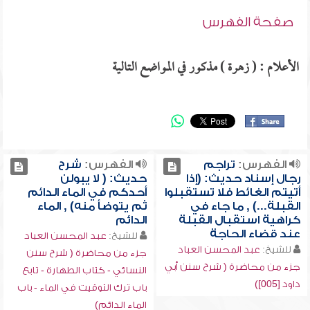
صفحة الفهرس
الأعلام : ( زهرة ) مذكور في المواضع التالية
الفهرس:
تراجم
الفهرس:
شرح
رجال إسناد حديث: (إذا
حديث: ( لا يبولن
أتيتم الغائط فلا تستقبلوا
أحدكم في الماء الدائم
القبلة...) , ما جاء في
ثم يتوضأ منه) , الماء
كراهية استقبال القبلة
الدائم
عند قضاء الحاجة
للشيخ:
عبد المحسن العباد
للشيخ:
عبد المحسن العباد
جزء من محاضرة ( شرح سنن
جزء من محاضرة ( شرح سنن أبي
النسائي - كتاب الطهارة - تابع
داود [005])
باب ترك التوقيت في الماء - باب
الماء الدائم)