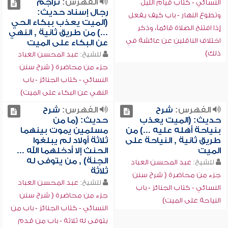
الفهرس:
تراجم
النسائي - كتاب قيام الليل
رجال إسناد حديث:
وتطوع النهار - باب كيف يفعل
(الميت يعذب ببكاء الحي
إذا افتتح الصلاة قائماً، وذكر
...) من طريق ثانية , النهي
اختلاف الناقلين عن عائشة في
عن البكاء على الميت
ذلك)
للشيخ:
عبد المحسن العباد
جزء من محاضرة ( شرح سنن
النسائي - كتاب الجنائز - باب
النهي عن البكاء على الميت)
الفهرس:
شرح
الفهرس:
شرح
حديث: (الميت يعذب
حديث: (ما من
بنياحة أهله عليه ...) من
مسلمين يموت بينهما
طريق ثانية , النياحة على
ثلاثة أولاد لم يبلغوا
الميت
الحنث إلا أدخلهما الله ...
الجنة) , من يتوفى له
للشيخ:
عبد المحسن العباد
ثلاثة
جزء من محاضرة ( شرح سنن
للشيخ:
عبد المحسن العباد
النسائي - كتاب الجنائز - باب
جزء من محاضرة ( شرح سنن
النياحة على الميت)
النسائي - كتاب الجنائز - باب من
يتوفى له ثلاثة - باب من قدم