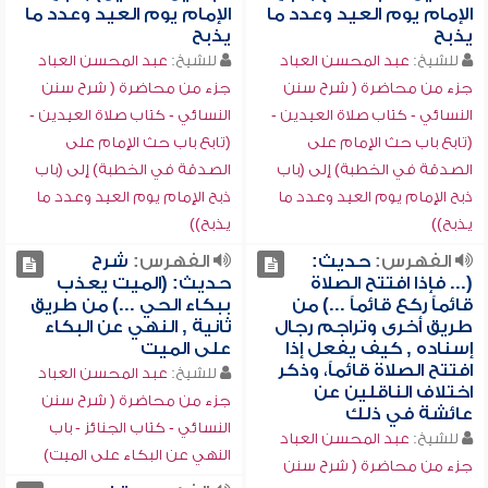
الإمام يوم العيد وعدد ما
الإمام يوم العيد وعدد ما
يذبح
يذبح
للشيخ:
عبد المحسن العباد
للشيخ:
عبد المحسن العباد
جزء من محاضرة ( شرح سنن
جزء من محاضرة ( شرح سنن
النسائي - كتاب صلاة العيدين -
النسائي - كتاب صلاة العيدين -
(تابع باب حث الإمام على
(تابع باب حث الإمام على
الصدقة في الخطبة) إلى (باب
الصدقة في الخطبة) إلى (باب
ذبح الإمام يوم العيد وعدد ما
ذبح الإمام يوم العيد وعدد ما
يذبح))
يذبح))
الفهرس:
حديث:
الفهرس:
شرح
(... فإذا افتتح الصلاة
حديث: (الميت يعذب
قائماً ركع قائماً ...) من
ببكاء الحي ...) من طريق
طريق أخرى وتراجم رجال
ثانية , النهي عن البكاء
إسناده , كيف يفعل إذا
على الميت
افتتح الصلاة قائماً، وذكر
للشيخ:
عبد المحسن العباد
اختلاف الناقلين عن
جزء من محاضرة ( شرح سنن
عائشة في ذلك
النسائي - كتاب الجنائز - باب
للشيخ:
عبد المحسن العباد
النهي عن البكاء على الميت)
جزء من محاضرة ( شرح سنن