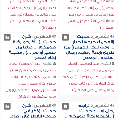
عائشة في التقدم قبل شهر
عائشة في التقدم قبل شهر
رمضان) إلى (باب ذكر الاختلاف
رمضان) إلى (باب ذكر الاختلاف
على خالد بن معدان في خبر
على خالد بن معدان في خبر
عائشة في التقدم قبل شهر
عائشة في التقدم قبل شهر
رمضان))
رمضان))
الفهرس:
حديث:
الفهرس:
شرح
(العجماء جرحها جبار
حديث: (...أخرجوا زكاة
... وفي الركاز الخمس) من
صومكم ... صاعاً من
طريق رابعة وتراجم رجال
شعير أو تمر ...) , مكيلة
إسناده , المعدن
زكاة الفطر
للشيخ:
عبد المحسن العباد
للشيخ:
عبد المحسن العباد
جزء من محاضرة ( شرح سنن
جزء من محاضرة ( شرح سنن
النسائي - كتاب الزكاة - (باب كم
النسائي - كتاب الزكاة - (باب
يترك الخارص) إلى (باب فرض
فرض زكاة رمضان على
زكاة رمضان على الصغير))
المسلمين دون المعاهدين) إلى
(باب الدقيق في الزكاة))
الفهرس:
تراجم
الفهرس:
شرح
رجال إسناد حديث:
حديث: (ذكر في
(...أخرجوا زكاة صومكم ...
صدقة الفطر قال: صاعاً