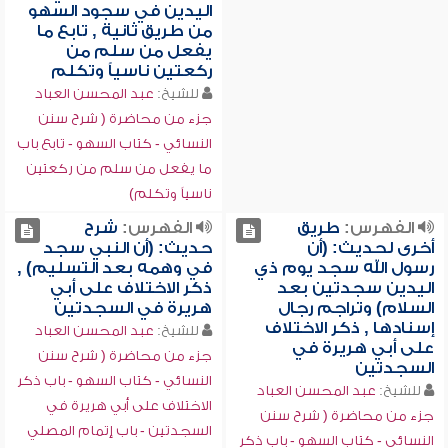
اليدين في سجود السهو
من طريق ثانية , تابع ما
يفعل من سلم من
ركعتين ناسياً وتكلم
للشيخ:
عبد المحسن العباد
جزء من محاضرة ( شرح سنن
النسائي - كتاب السهو - تابع باب
ما يفعل من سلم من ركعتين
ناسياً وتكلم)
الفهرس:
طريق
الفهرس:
شرح
أخرى لحديث: (أن
حديث: (أن النبي سجد
رسول الله سجد يوم ذي
في وهمه بعد التسليم) ,
اليدين سجدتين بعد
ذكر الاختلاف على أبي
السلام) وتراجم رجال
هريرة في السجدتين
إسنادها , ذكر الاختلاف
للشيخ:
عبد المحسن العباد
على أبي هريرة في
جزء من محاضرة ( شرح سنن
السجدتين
النسائي - كتاب السهو - باب ذكر
للشيخ:
عبد المحسن العباد
الاختلاف على أبي هريرة في
جزء من محاضرة ( شرح سنن
السجدتين - باب إتمام المصلي
النسائي - كتاب السهو - باب ذكر