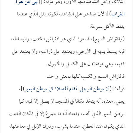
الثلاثة، ومحل الشاهد منها الأول، وهو قوله: [(
نهى عن نقرة
الغراب
)]؛ لأن هذا هو محل الشاهد، لكونه مثل الذي عندما
يلقط الأكل بسرعة.
(وافتراش السبع)، قد مر؛ الذي هو افتراش الكلب، وانبساطه،
فإنه يبسط يديه في الأرض، ويعتمد على ذراعيه، ولا يعتمد على
كفيه، وهي هيئة تدل على الكسل والخمول.
فافتراش السبع والكلب كلها بمعنى واحد.
قوله: [(
أن يوطن الرجل المقام للصلاة كما يوطن البعير
)]،
يعني: معناه: أنه يتخذ مكاناً في المسجد لا يصلي إلا فيه، كما
يوطن البعير الذي ألف، واعتاد أنه ما يتمرغ إلا في المكان الدمث
الذي يكون عند العطن، عندما يشرب، وتبرك الإبل في معاطنها،