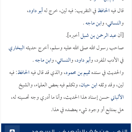
قال فيه
الحافظ
في التقريب: فيه لين، خرج له
أبو داود
،
و
النسائي
، و
ابن ماجه
.
[أن
عبد الرحمن بن شبل
أخبره].
صاحب رسول الله صلى الله عليه وسلم، أخرج حديثه
البخاري
في الأدب المفرد، و
أبو داود
، و
النسائي
، و
ابن ماجه
.
والحديث في سنده
تميم بن محمود
، والذي قد قال فيه
الحافظ
: فيه
لين، وقد وثقه
ابن حبان
، وتكلم فيه بعض العلماء، والشيخ
الألباني
حسن إسناد هذا الحديث، وأنا ما أدري وجه تحسينه له،
هل بمتابع أو وجود شيء يعضده في هذا.