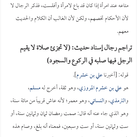
متاعه عند امرأة إذا كان قد باع لامرأة وأفلست، فذكر الرجال لا
لأن الأحكام تخصهم، ولكن لأن الغالب أن الكلام والحديث
معهم.
تراجم رجال إسناد حديث: (لا تجزئ صلاة لا يقيم
الرجل فيها صلبه في الركوع والسجود)
قوله: [أخبرنا
علي بن خشرم
].
هو
علي بن خشرم المروزي
، وهو ثقة، أخرج له
مسلم
،
و
الترمذي
، و
النسائي
، وهو معمر؛ لأنه عاش قريباً من مائة سنة،
وهو الذي جاء عنه أنه قال: صمت رمضان ثمان وثمانين سنة، أو
ست وثمانين سنة، أو ست وسبعين، فمعناه أنه بلغ، وصام هذه