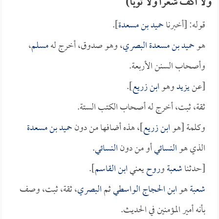
ولا أكف شعراً ولا ثوباً)
قوله: [أخبرنا
حميد بن مسعدة
].
هو
حميد بن مسعدة البصري
، وهو صدوق، أخرج له
مسلم
،
وأصحاب السنن الأربعة.
[عن
يزيد
وهو
ابن زريع
].
ثقة، ثبت، أخرج له أصحاب الكتب الستة.
وكلمة [هو
ابن زريع
]، هذه أضافها من دون
حميد بن مسعدة
الذي هو
النسائي
أو من دون
النسائي
.
[حدثنا
شعبة
و
روح
يعني
ابن القاسم
].
شعبة
هو
ابن الحجاج الواسطي
ثم
البصري
، ثقة، ثبت، وصف
بأنه أمير المؤمنين في الحديث.