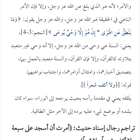
والأمر؛ لأنه هو الذي بلغ عن الله عز وجل، وإلا فإن الآمر
الناهي في الحقيقة هو الله عز وجل، والله عز وجل يقول:
وَمَا
يَنْطِقُ عَنِ الْهَوَى
*
إِنْ هُوَ إِلَّا وَحْيٌ يُوحَى
[النجم:3-4]،
يعني: السنة هي وحي من الله عز وجل، إلا أنه وحي غير متعبد
بتلاوته كالقرآن، وإلا فإن القرآن، والسنة متعبد بالعمل بهما،
بتصديق أخبارهما، وامتثال أوامرهما، واجتناب نواهيهما.
قوله: [(
ولا أكف شعراً
)].
يكفه يعني في مقدمة رأسه بحيث يرجعه إلى الوراء، سواء كان
بشده أو بوضع شيء عليه يرده إلى الآخر مثل الطاقية.
تراجم رجال إسناد حديث: (أمرت أن أسجد على سبعة