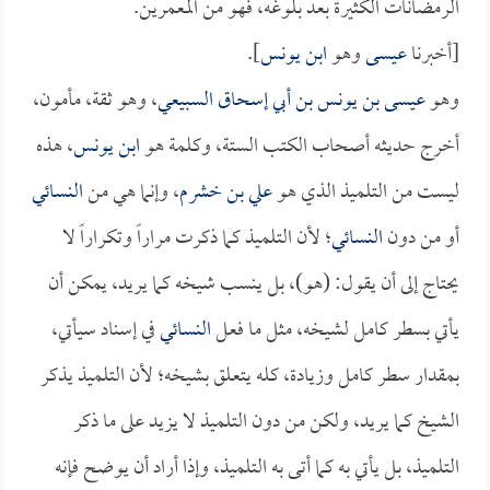
الرمضانات الكثيرة بعد بلوغه، فهو من المعمرين.
[أخبرنا
عيسى
وهو
ابن يونس
].
وهو
عيسى بن يونس بن أبي إسحاق السبيعي
، وهو ثقة، مأمون،
أخرج حديثه أصحاب الكتب الستة، وكلمة هو
ابن يونس
، هذه
ليست من التلميذ الذي هو
علي بن خشرم
، وإنما هي من
النسائي
أو من دون
النسائي
؛ لأن التلميذ كما ذكرت مراراً وتكراراً لا
يحتاج إلى أن يقول: (هو)، بل ينسب شيخه كما يريد، يمكن أن
يأتي بسطر كامل لشيخه، مثل ما فعل
النسائي
في إسناد سيأتي،
بمقدار سطر كامل وزيادة، كله يتعلق بشيخه؛ لأن التلميذ يذكر
الشيخ كما يريد، ولكن من دون التلميذ لا يزيد على ما ذكر
التلميذ، بل يأتي به كما أتى به التلميذ، وإذا أراد أن يوضح فإنه