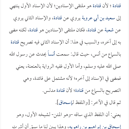
قتادة
؛ لأن
قتادة
هو ملتقى الإسنادين؛ لأن الإسناد الأول ينتهي
إلى
سعيد بن أبي عروبة
يروي عن
قتادة
، والإسناد الثاني يروي
عن
شعبة
عن
قتادة
، فكان ملتقى الإسنادين هو
قتادة
، لكنه مضى
به إلى آخره، والسبب في هذا: أن الإسناد الثاني فيه تصريح
قتادة
بالسماع من أنس، حيث قال: سمعت
أنساً
يحدث عن رسول الله
صلى الله عليه وسلم، وأما الأول ففيه الرواية بالعنعنة، يعني
فمضى في الإسناد إلى آخره؛ لأنه مشتمل على فائدة، وهي
التصريح بالسماع من
قتادة
؛ لأن
قتادة
مدلس.
ثم قال في الآخر: [واللفظ لـ
إسحاق
].
يعني: أن اللفظ الذي ساقه -وهو المتن- لشيخه الأول، وهو
إسحاق بن إبراهيم بن راهويه
، وهذا يبين لنا ما سبق أن أشرت