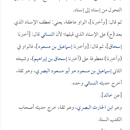
التحول من إسناد إلى إسناد.
ثم قال: [وأخبرنا]، الواو عاطفة، يعني: تعطف الإسناد الذي
بعد (ح) على الإسناد الذي قبلها؛ لأن
النسائي
قال: [أخبرنا
إسحاق
]، ثم قال: [وأخبرنا
إسماعيل بن مسعود
]، فالواو في
(وأخبرنا) معطوفة على (أخبرنا
إسحاق بن إبراهيم
)، وشيخه
الثاني
إسماعيل بن مسعود
هو
أبو مسعود البصري
، وهو ثقة،
أخرج حديثه
النسائي
وحده.
[عن
خالد
].
وهو
ابن الحارث البصري
، وهو ثقة، خرج حديثه أصحاب
الكتب الستة.