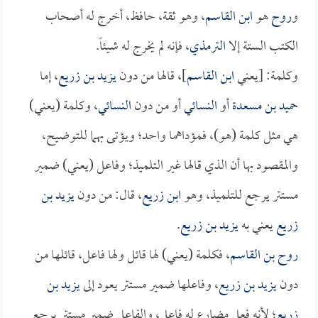
و
روح
هو
ابن القاسم
، وهو ثقة، حافظ، أخرج له أصحاب
الكتب الستة إلا
الترمذي
، فإنه لم يخرج له شيئاً.
وكلمة: [يعني
ابن القاسم
]، قالها من دون
يزيد بن زريع
، إما
حميد بن مسعدة
أو
النسائي
أو من دون
النسائي
، وكلمة (يعني)
هي مثل كلمة (هو)، فمؤداهما واحد؛ ويؤتى بهما للتوضيح،
والمقصود بها أن الذي قالها غير التلميذ؛ وفاعل (يعني) ضمير
مستتر يرجع للتلميذ، وهو
ابن زريع
، قال: من دون
يزيد بن
زريع
يعني به
يزيد بن زريع
.
روح بن القاسم
، فكلمة (يعني) لها قائل ولها فاعل، قائلها من
دون
يزيد بن زريع
، وفاعلها ضمير مستتر يعود إلى
يزيد بن
زريع
؛ لأنه فعل مضارع له فاعل، والفاعل ضمير مستتر يرجع