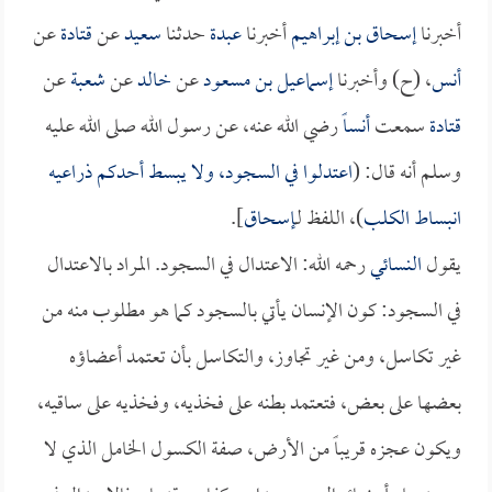
أخبرنا
إسحاق بن إبراهيم
أخبرنا
عبدة
حدثنا
سعيد
عن
قتادة
عن
أنس
، (ح) وأخبرنا
إسماعيل بن مسعود
عن
خالد
عن
شعبة
عن
قتادة
سمعت
أنساً
رضي الله عنه، عن رسول الله صلى الله عليه
وسلم أنه قال: (
اعتدلوا في السجود، ولا يبسط أحدكم ذراعيه
انبساط الكلب
)، اللفظ لـ
إسحاق
].
يقول
النسائي
رحمه الله: الاعتدال في السجود. المراد بالاعتدال
في السجود: كون الإنسان يأتي بالسجود كما هو مطلوب منه من
غير تكاسل، ومن غير تجاوز، والتكاسل بأن تعتمد أعضاؤه
بعضها على بعض، فتعتمد بطنه على فخذيه، وفخذيه على ساقيه،
ويكون عجزه قريباً من الأرض، صفة الكسول الخامل الذي لا