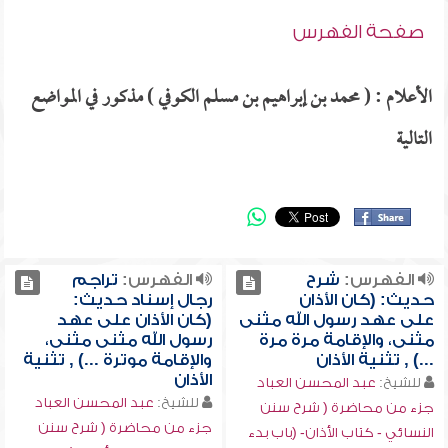
صفحة الفهرس
الأعلام : ( محمد بن إبراهيم بن مسلم الكوفي ) مذكور في المواضع
التالية
الفهرس:
شرح
الفهرس:
تراجم
حديث: (كان الأذان
رجال إسناد حديث:
على عهد رسول الله مثنى
(كان الأذان على عهد
مثنى، والإقامة مرة مرة
رسول الله مثنى مثنى،
...) , تثنية الأذان
والإقامة موترة ...) , تثنية
الأذان
للشيخ:
عبد المحسن العباد
للشيخ:
عبد المحسن العباد
جزء من محاضرة ( شرح سنن
جزء من محاضرة ( شرح سنن
النسائي - كتاب الأذان- (باب بدء