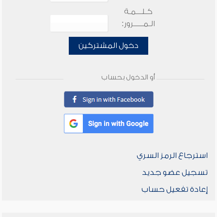
كـلـــمـة
الـمـــــرور:
دخول المشتركين
أو الدخول بحساب
استرجاع الرمز السري
تسجيل عضو جديد
إعادة تفعيل حساب