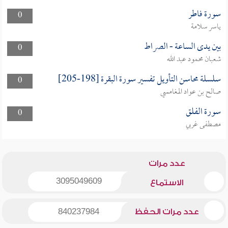
سورة فاطر
0
ياسر سلامة
بين يدى الساعة - الصراط
0
شعبان محمود عبد الله
سلسلة محاسن التأويل تفسير سورة البقرة [198-205]
0
صالح بن عواد المغامسي
سورة الفلق
0
مصطفى غربي
عدد مرات
3095049609
الاستماع
عدد مرات الحفظ
840237984