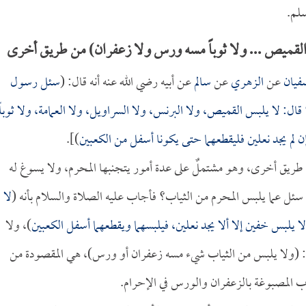
سلم.
القميص ... ولا ثوباً مسه ورس ولا زعفران) من طريق أخرى
فيان
عن
الزهري
عن
سالم
عن أبيه رضي الله عنه أنه قال: (
سئل رسول
قال: لا يلبس القميص، ولا البرنس، ولا السراويل، ولا العمامة، ولا ثوباً
ن لم يجد نعلين فليقطعهما حتى يكونا أسفل من الكعبين
)].
 طريق أخرى، وهو مشتملٌ على عدة أمور يتجنبها المحرم، ولا يسوغ له
 سئل عما يلبس المحرم من الثياب؟ فأجاب عليه الصلاة والسلام بأنه (
لا
 يلبس خفين إلا ألا يجد نعلين، فيلبسهما ويقطعهما أسفل الكعبين
)، ولا
 (ولا يلبس من الثياب شيء مسه زعفران أو ورس)، هي المقصودة من
ب المصبوغة بالزعفران والورس في الإحرام.