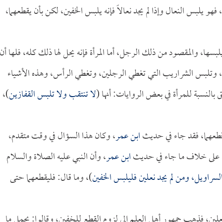
هو يلبس النعال وإذا لم يجد نعالاً فإنه يلبس الخفين، لكن بأن يقطعهما،
لبسها، والمقصود من ذلك الرجل، أما المرأة فإنه يحل لها ذلك كله، فلها أن
 وتلبس الشراريب التي تغطي الرجلين، وتغطي الرأس، وهذه الأشياء
بالنسبة للمرأة في بعض الروايات: أنها (
لا تنتقب ولا تلبس القفازين
)،
ط قطعهما، فقد جاء في حديث
ابن عمر
، وكان هذا السؤال في وقت متقدم،
 على خلاف ما جاء في حديث
ابن عمر
، وأن النبي عليه الصلاة والسلام
 السراويل، ومن لم يجد نعلين فليلبس الخفين
)، وما قال: فليقطعهما حتى
نعلين، فذهب جمهور أهل العلم إلى لزوم القطع للخفين، وقالوا: يحمل ما