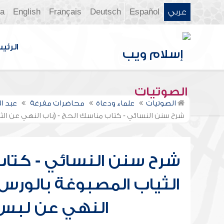
عربي
Español
Deutsch
Français
English
ia
الرئي
الصوتيات
الصوتيات
علماء ودعاة
محاضرات مفرغة
عبد ا
شرح سنن النسائي - كتاب مناسك الحج - (باب النهي عن الث
شرح سنن النسائي - كتاب
الثياب المصبوغة بالورس و
النهي عن لبس ا