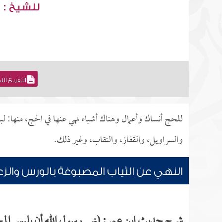
للشيخ : 
التفريغ ال
للحج أنساك وأعمال وهناك أشياء نهي عنها في الحج، منها:
والسراويل، والقفاز، والنقاب، وغير ذلك.
النهي عن الثياب المصبوغة بالورس والزع
شرح حديث ابن عمر: (نهى رسول الله أن يلبس المحر