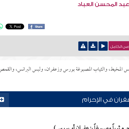
عبد المحسن العباد
نصي الكامل
 لبس المخيط، والثياب المصبوغة بورس وزعفران، ولبس البرانس، والقمص
فران في الإحرام
م ثوباً مصبوغاً بزعفران أو بورس)