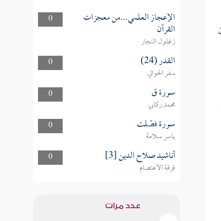
الإعجاز العلمي...من معجزات
0
القرآن
زغلول النجار
القدر (24)
0
سفر الحوالي
سورة ق
0
محمد ركابي
سورة فصّلت
0
ياسر سلامة
أناشيد صلاح الدين [3]
0
فرقة الاعتصام
عدد مرات