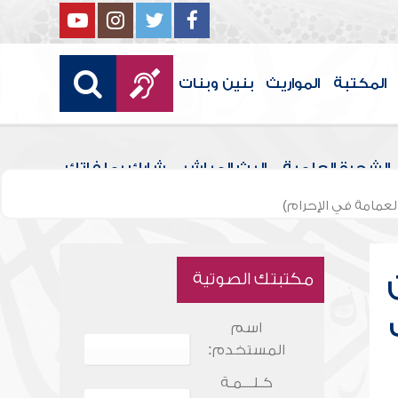
المكتبة
المواريث
بنين وبنات
الشجرة العلمية
البث المباشر
شارك بملفاتك
لعمامة في الإحرام)
مكتبتك الصوتية
اسم
المستخدم:
كـلـــمـة