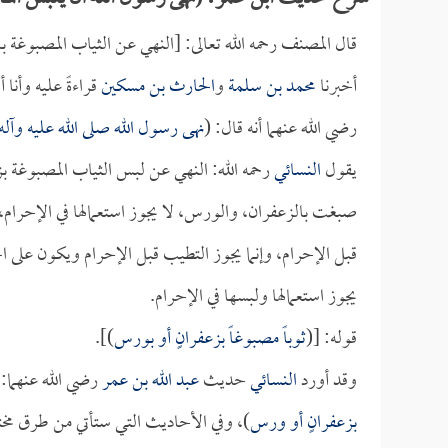
قال المصنف رحمه الله تعالى: [النهي عن الثياب المصبوغة 
أخبرنا
محمد بن سلمة
و
الحارث بن مسكين
قراءةً عليه وأنا
رضي الله عنهما أنه قال: (
نهى رسول الله صلى الله عليه وآل
يقول
النسائي
رحمه الله: النهي عن لبس الثياب المصبوغة بز
صبغت بالزعفران، والورس، لا يجوز استعمالها في الإحرام،
قبل الإحرام، وإنما يجوز التطيب قبل الإحرام ويكون على ا
يجوز استعمالها ولبسها في الإحرام.
قوله: [(
ثوباً مصبوغاً بزعفرانٍ أو بورس
)].
وقد أورد
النسائي
حديث
عبد الله بن عمر
رضي الله عنهما: 
بزعفرانٍ أو ورس
)، وفي الأحاديث التي ستأتي من طرق مختل