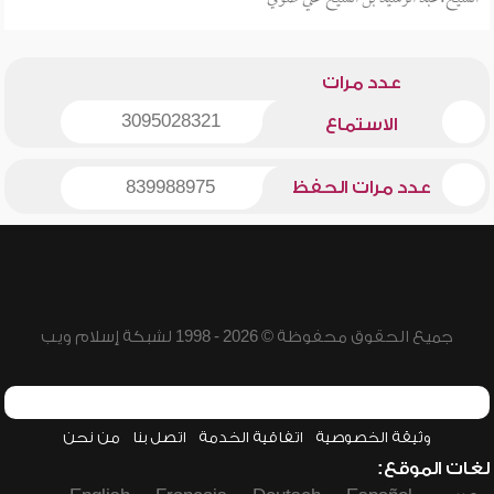
عدد مرات
3095028321
الاستماع
عدد مرات الحفظ
839988975
جميع الحقوق محفوظة © 2026 - 1998 لشبكة إسلام ويب
وثيقة الخصوصية
اتفاقية الخدمة
اتصل بنا
من نحن
لغات الموقع: