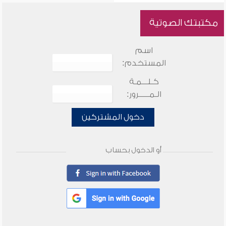
مكتبتك الصوتية
اسم
المستخدم:
كـلـــمـة
الـمـــــرور:
دخول المشتركين
أو الدخول بحساب