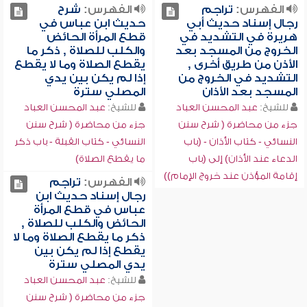
الفهرس:
تراجم
الفهرس:
شرح
رجال إسناد حديث أبي
حديث ابن عباس في
هريرة في التشديد في
قطع المرأة الحائض
الخروج من المسجد بعد
والكلب للصلاة , ذكر ما
الأذن من طريق أخرى ,
يقطع الصلاة وما لا يقطع
التشديد في الخروج من
إذا لم يكن بين يدي
المسجد بعد الأذان
المصلي سترة
للشيخ:
عبد المحسن العباد
للشيخ:
عبد المحسن العباد
جزء من محاضرة ( شرح سنن
جزء من محاضرة ( شرح سنن
النسائي - كتاب الأذان - (باب
النسائي - كتاب القبلة - باب ذكر
الدعاء عند الأذان) إلى (باب
ما يقطع الصلاة)
إقامة المؤذن عند خروج الإمام))
الفهرس:
تراجم
رجال إسناد حديث ابن
عباس في قطع المرأة
الحائض والكلب للصلاة ,
ذكر ما يقطع الصلاة وما لا
يقطع إذا لم يكن بين
يدي المصلي سترة
للشيخ:
عبد المحسن العباد
جزء من محاضرة ( شرح سنن