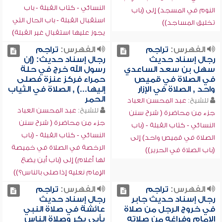
النسائي - كتاب القبلة - باب
النوم في المسجد) إلى (باب
استقبال القبلة - باب الحال التي
تخليق المساجد))
يجوز عليها استقبال غير القبلة)
الفهرس:
تراجم
الفهرس:
تراجم
رجال إسناد حديث
رجال إسناد حديث: (إن
سهل بن سعد الساعدي
رسول الله خرج في حلة
في الصلاة في قميص
حمراء فركز عنزة فصلى
واحد , الصلاة في الإزار
إليها...) , الصلاة في الثياب
الحمر
للشيخ:
عبد المحسن العباد
للشيخ:
عبد المحسن العباد
جزء من محاضرة ( شرح سنن
جزء من محاضرة ( شرح سنن
النسائي - كتاب القبلة - (باب
النسائي - كتاب القبلة - (باب
الصلاة في قميص واحد) إلى
الرخصة في الصلاة في خميصة
(باب الصلاة في الحرير))
لها أعلام) إلى (باب أين يضع
الإمام نعليه إذا صلى بالناس؟))
الفهرس:
تراجم
الفهرس:
تراجم
رجال إسناد حديث جابر
رجال إسناد حديث
في خروج الرجل من صلاة
عائشة في صلاة النبي
الإمام وفراغه من صلاته
بأبي بكر وصلاة الناس