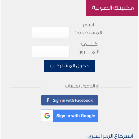
مكتبتك الصوتية
اسم
المستخدم:
كـلـــمـة
الـمـــــرور:
دخول المشتركين
أو الدخول بحساب
استرجاع الرمز السري