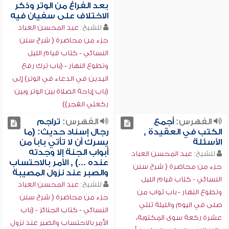
بعد الفراغ من الوتر وذكر
الاختلاف على سفيان فيه
للشيخ:
عبد المحسن العباد
جزء من محاضرة ( شرح سنن
النسائي - كتاب قيام الليل
وتطوع النهار - (باب ترك رفع
اليدين في الدعاء في الوتر) إلى
(باب إباحة الصلاة بين الوتر وبين
ركعتي الفجر))
الفهرس:
أجمع
الفهرس:
تراجم
الكتب في العقيدة ,
رجال إسناد حديث: (ما
الأسئلة
يسرك أن لا تأتي باباً من
أبواب الجنة إلا وجدته
للشيخ:
عبد المحسن العباد
عنده ...) , الأمر بالاحتساب
جزء من محاضرة ( شرح سنن
والصبر عند نزول المصيبة
النسائي - كتاب قيام الليل
للشيخ:
عبد المحسن العباد
وتطوع النهار - باب ثواب من
جزء من محاضرة ( شرح سنن
صلى في اليوم والليلة ثنتي
النسائي - كتاب الجنائز - (باب
عشرة ركعة سوى المكتوبة،
الأمر بالاحتساب والصبر عند نزول