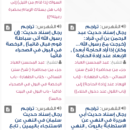
السواك إذا قام من الليل) إلى
(باب هل يستاك الإمام بحضرة
رعيته؟))
الفهرس:
تراجم
الفهرس:
تراجم
رجال إسناد حديث عبد
رجال إسناد حديث: (إن
الرحمن بن أبي قراد:
رسول الله أتى سباطة
(خرجت مع رسول الله...
قوم فبال قائماً) , الرخصة
وكان إذا أراد الحاجة أبعد) ,
في البول في الصحراء
الإبعاد عند إرادة الحاجة
قائماً
للشيخ:
عبد المحسن العباد
للشيخ:
عبد المحسن العباد
جزء من محاضرة ( شرح سنن
جزء من محاضرة ( شرح سنن
النسائي - كتاب الطهارة - (باب
النسائي - كتاب الطهارة - باب
الإبعاد عند إرادة الحاجة) إلى
الرخصة في البول في الصحراء
(باب القول عند دخول الخلاء))
قائماً - باب البول في البيت
جالساً)
الفهرس:
تراجم
الفهرس:
تراجم
رجال إسناد حديث أبي
رجال إسناد حديث
هريرة في النهي عن
سلمان في النهي عن
الاستطابة بالروث , النهي
الاستنجاء باليمين , تابع