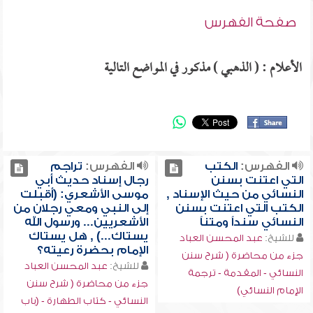
صفحة الفهرس
الأعلام : ( الذهبي ) مذكور في المواضع التالية
الفهرس:
الكتب
الفهرس:
تراجم
التي اعتنت بسنن
رجال إسناد حديث أبي
النسائي من حيث الإسناد ,
موسى الأشعري: (أقبلت
الكتب التي اعتنت بسنن
إلى النبي ومعي رجلان من
النسائي سنداً ومتناً
الأشعريين... ورسول الله
يستاك...) , هل يستاك
للشيخ:
عبد المحسن العباد
الإمام بحضرة رعيته؟
جزء من محاضرة ( شرح سنن
للشيخ:
عبد المحسن العباد
النسائي - المقدمة - ترجمة
جزء من محاضرة ( شرح سنن
الإمام النسائي)
النسائي - كتاب الطهارة - (باب