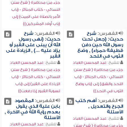
جزء من محاضرة ( شرح سنن
النسائي - كتاب الجنائز - (باب
الأمر بالصلاة على الميت) إلى
(باب أولاد المشركين))
الفهرس:
شرح
الفهرس:
شرح
حديث: (جعل تحت
حديث: (نهى رسول
رسول الله حين دفن
الله أن يبنى على القبر أو
قطيفة حمراء) , وضع
يزاد عليه ...) , الزيادة على
الثوب في اللحد
القبر
للشيخ:
عبد المحسن العباد
للشيخ:
عبد المحسن العباد
جزء من محاضرة ( شرح سنن
جزء من محاضرة ( شرح سنن
النسائي - كتاب الجنائز - (باب
النسائي - كتاب الجنائز - (باب
اللحد والشق) إلى (باب وضع
الزيادة على القبر) إلى (باب
الثوب في اللحد))
تسوية القبور إذا رفعت))
الفهرس:
أهم كتب
الفهرس:
المقصود
الجرح والتعديل ,
بابن علية الذي يقول
الأسئلة
بعدم رؤية الله في الآخرة ,
الأسئلة
للشيخ:
عبد المحسن العباد
للشيخ:
عبد المحسن العباد
جزء من محاضرة ( شرح سنن