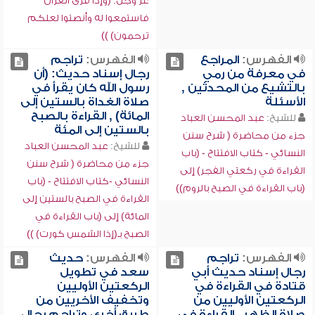
عز وجل: (وإذا قرئ القرآن
فاستمعوا له وأنصتوا لعلكم
ترحمون) ))
الفهرس:
المراجع
الفهرس:
تراجم
في معرفة من رمي
رجال إسناد حديث: (أن
بالتشيع من المحدثين ,
رسول الله كان يقرأ في
الأسئلة
صلاة الغداة بالستين إلى
المائة) , القراءة بالصبح
للشيخ:
عبد المحسن العباد
بالستين إلى المئة
جزء من محاضرة ( شرح سنن
للشيخ:
عبد المحسن العباد
النسائي - كتاب الافتتاح - (باب
جزء من محاضرة ( شرح سنن
القراءة في ركعتي الفجر) إلى
النسائي -كتاب الافتتاح - (باب
(باب القراءة في الصبح بالروم))
القراءة في الصبح بالستين إلى
المائة) إلى (باب القراءة في
الصبح بـ(إذا الشمس كورت) ))
الفهرس:
تراجم
الفهرس:
حديث
رجال إسناد حديث أبي
سعد في تطويل
قتادة في القراءة في
الركعتين الأوليين
الركعتين الأوليين من
وتخفيف الأخريين من
صلاة الظهر , القراءة في
طريق أخرى وتراجم رجال