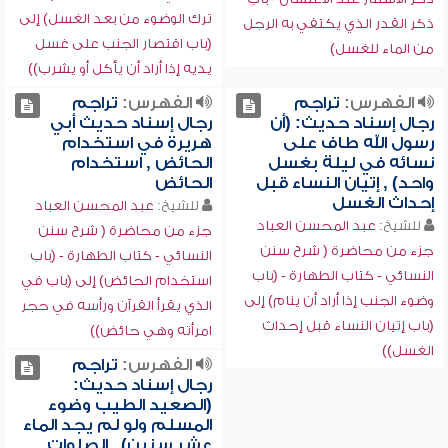
ترك الوضوء من بعد الغسل) إلى
ذكر القدر الذي يكتفي به الرجل
(باب اقتصار الجنب على غسل
من الماء للغسل)
يديه إذا أراد أن يأكل أو يشرب))
الفهرس:
تراجم
الفهرس:
تراجم
رجال إسناد حديث: (أن
رجال إسناد حديث أبي
رسول الله طاف على
هريرة في استخدام
نسائه في ليلة بغسل
الحائض , استخدام
واحد) , إتيان النساء قبل
الحائض
إحداث الغسل
للشيخ:
عبد المحسن العباد
للشيخ:
عبد المحسن العباد
جزء من محاضرة ( شرح سنن
جزء من محاضرة ( شرح سنن
النسائي - كتاب الطهارة - (باب
النسائي - كتاب الطهارة - (باب
استخدام الحائض) إلى (باب في
وضوء الجنب إذا أراد أن ينام) إلى
الذي يقرأ القرآن ورأسه في حجر
(باب إتيان النساء قبل إحداث
امرأته وهي حائض))
الغسل))
الفهرس:
تراجم
رجال إسناد حديث:
(الصعيد الطيب وضوء
المسلم ولو لم يجد الماء
عشر سنين) , الصلوات