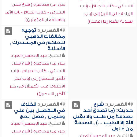
جزء من محاضرة ( شرح سنن
النسائي - كتاب الجنائز - (باب
النسائي - كتاب الجنائز - باب الأمر
الزيادة على القبر) إلى (باب
بالاستغفار للمؤمنين)
تسوية القبور إذا رفعت))
الفهرس:
توجيه
مخالفات الذهبي
للحاكم في المستدرك ,
الأسئلة
للشيخ:
عبد المحسن العباد
جزء من محاضرة ( شرح سنن
النسائي - كتاب الصيام - (باب
تأخير السحور) إلى (باب ذكر
الاختلاف على الأعمش في خبر
تأخير السحور))
الفهرس:
شرح
الفهرس:
الخلاف
حديث: (ما تصدق أحد
في التفضيل بين علي
بصدقة من طيب ولا يقبل
وعثمان , فضل الحج
الله إلا الطيب ...) , الصدقة
للشيخ:
عبد المحسن العباد
من غلول
جزء من محاضرة ( شرح سنن
للشيخ:
عبد المحسن العباد