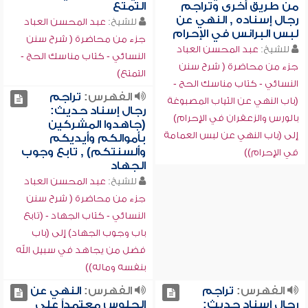
من طريق أخرى وتراجم
التمتع
رجال إسناده , النهي عن
للشيخ:
عبد المحسن العباد
لبس البرانس في الإحرام
جزء من محاضرة ( شرح سنن
للشيخ:
عبد المحسن العباد
النسائي - كتاب مناسك الحج -
جزء من محاضرة ( شرح سنن
التمتع)
النسائي - كتاب مناسك الحج -
الفهرس:
تراجم
(باب النهي عن الثياب المصبوغة
رجال إسناد حديث:
بالورس والزعفران في الإحرام)
(جاهدوا المشركين
إلى (باب النهي عن لبس العمامة
بأموالكم وأيديكم
وألسنتكم) , تابع وجوب
في الإحرام))
الجهاد
للشيخ:
عبد المحسن العباد
جزء من محاضرة ( شرح سنن
النسائي - كتاب الجهاد - (تابع
باب وجوب الجهاد) إلى (باب
فضل من يجاهد في سبيل الله
بنفسه وماله))
الفهرس:
تراجم
الفهرس:
النهي عن
رجال إسناد حديث:
الجلوس معتمداً على