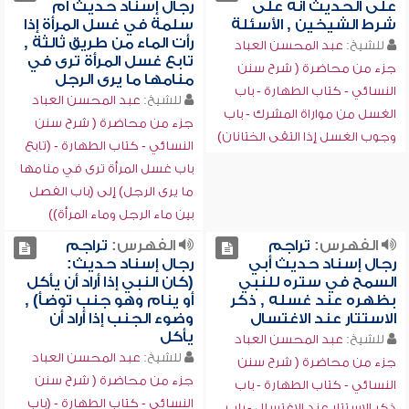
على الحديث أنه على
رجال إسناد حديث أم
شرط الشيخين , الأسئلة
سلمة في غسل المرأة إذا
رأت الماء من طريق ثالثة ,
للشيخ:
عبد المحسن العباد
تابع غسل المرأة ترى في
جزء من محاضرة ( شرح سنن
منامها ما يرى الرجل
النسائي - كتاب الطهارة - باب
للشيخ:
عبد المحسن العباد
الغسل من مواراة المشرك - باب
جزء من محاضرة ( شرح سنن
وجوب الغسل إذا التقى الختانان)
النسائي - كتاب الطهارة - (تابع
باب غسل المرأة ترى في منامها
ما يرى الرجل) إلى (باب الفصل
بين ماء الرجل وماء المرأة))
الفهرس:
تراجم
الفهرس:
تراجم
رجال إسناد حديث أبي
رجال إسناد حديث:
السمح في ستره للنبي
(كان النبي إذا أراد أن يأكل
بظهره عند غسله , ذكر
أو ينام وهو جنب توضأ) ,
الاستتار عند الاغتسال
وضوء الجنب إذا أراد أن
يأكل
للشيخ:
عبد المحسن العباد
للشيخ:
عبد المحسن العباد
جزء من محاضرة ( شرح سنن
جزء من محاضرة ( شرح سنن
النسائي - كتاب الطهارة - باب
النسائي - كتاب الطهارة - (باب
ذكر الاستتار عند الاغتسال - باب