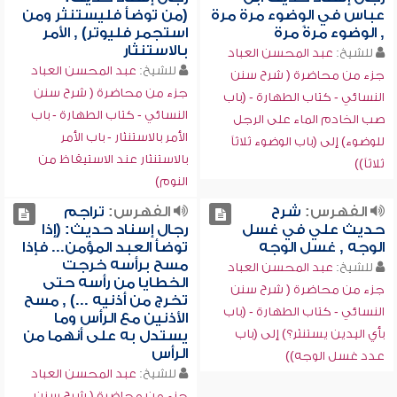
عباس في الوضوء مرة مرة
(من توضأ فليستنثر ومن
, الوضوء مرةً مرة
استجمر فليوتر) , الأمر
بالاستنثار
للشيخ:
عبد المحسن العباد
للشيخ:
عبد المحسن العباد
جزء من محاضرة ( شرح سنن
جزء من محاضرة ( شرح سنن
النسائي - كتاب الطهارة - (باب
النسائي - كتاب الطهارة - باب
صب الخادم الماء على الرجل
الأمر بالاستنثار - باب الأمر
للوضوء) إلى (باب الوضوء ثلاثاً
بالاستنثار عند الاستيقاظ من
ثلاثاً))
النوم)
الفهرس:
شرح
الفهرس:
تراجم
حديث علي في غسل
رجال إسناد حديث: (إذا
الوجه , غسل الوجه
توضأ العبد المؤمن... فإذا
مسح برأسه خرجت
للشيخ:
عبد المحسن العباد
الخطايا من رأسه حتى
جزء من محاضرة ( شرح سنن
تخرج من أذنيه ...) , مسح
النسائي - كتاب الطهارة - (باب
الأذنين مع الرأس وما
بأي اليدين يستنثر؟) إلى (باب
يستدل به على أنهما من
الرأس
عدد غسل الوجه))
للشيخ:
عبد المحسن العباد
جزء من محاضرة ( شرح سنن