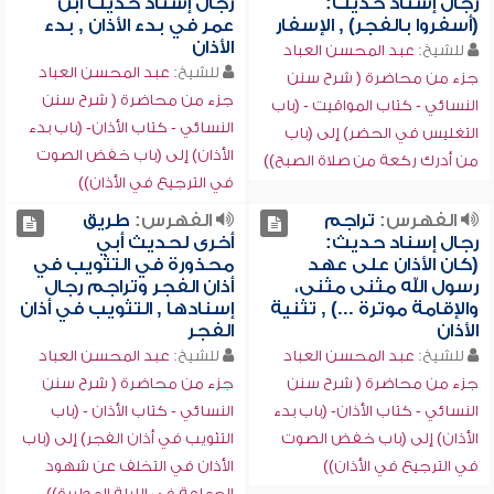
رجال إسناد حديث:
رجال إسناد حديث ابن
(أسفروا بالفجر) , الإسفار
عمر في بدء الأذان , بدء
الأذان
للشيخ:
عبد المحسن العباد
للشيخ:
عبد المحسن العباد
جزء من محاضرة ( شرح سنن
جزء من محاضرة ( شرح سنن
النسائي - كتاب المواقيت - (باب
النسائي - كتاب الأذان- (باب بدء
التغليس في الحضر) إلى (باب
الأذان) إلى (باب خفض الصوت
من أدرك ركعة من صلاة الصبح))
في الترجيع في الأذان))
الفهرس:
تراجم
الفهرس:
طريق
رجال إسناد حديث:
أخرى لحديث أبي
(كان الأذان على عهد
محذورة في التثويب في
رسول الله مثنى مثنى،
أذان الفجر وتراجم رجال
والإقامة موترة ...) , تثنية
إسنادها , التثويب في أذان
الأذان
الفجر
للشيخ:
عبد المحسن العباد
للشيخ:
عبد المحسن العباد
جزء من محاضرة ( شرح سنن
جزء من محاضرة ( شرح سنن
النسائي - كتاب الأذان- (باب بدء
النسائي - كتاب الأذان - (باب
الأذان) إلى (باب خفض الصوت
التثويب في أذان الفجر) إلى (باب
في الترجيع في الأذان))
الأذان في التخلف عن شهود
الجماعة في الليلة المطيرة))