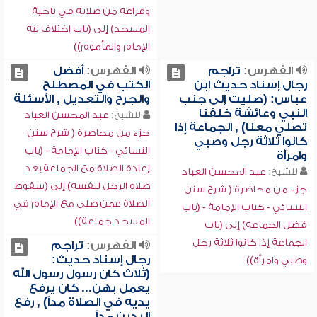
وفراغه من صلاته في ناحية
المسجد) إلى (باب اختلاف نية
الإمام والمأموم))
الفهرس:
تراجم
الفهرس:
أفضل
رجال إسناد حديث ابن
الكتب في المصطلح
عباس: (صليت إلى جنب
والجرح والتعديل , الأسئلة
النبي وعائشة خلفنا
للشيخ:
عبد المحسن العباد
تصلي معنا) , الجماعة إذا
جزء من محاضرة ( شرح سنن
كانوا ثلاثة رجل وصبي
النسائي - كتاب الإمامة - (باب
وامرأة
إعادة الصلاة مع الجماعة بعد
للشيخ:
عبد المحسن العباد
صلاة الرجل لنفسه) إلى (سقوط
جزء من محاضرة ( شرح سنن
الصلاة عمن صلى مع الإمام في
النسائي - كتاب الإمامة - (باب
المسجد جماعة))
فضل الجماعة) إلى (باب
الجماعة إذا كانوا ثلاثة رجل
الفهرس:
تراجم
رجال إسناد حديث:
وصبي وامرأة))
(ثلاث كان رسول رسول الله
يعمل بهن... كان يرفع
يديه في الصلاة مداً) , رفع
اليدين مداً