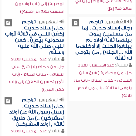
والاختلاف على إسماعيل بن أبي
المصيبة) إلى (باب ثواب من
خالد فيه [2])
احتسب ثلاثة من صلبه))
الفهرس:
تراجم
الفهرس:
تراجم
رجال إسناد حديث: (ما
رجال إسناد حديث:
من مسلمين يموت
(كفن النبي في ثلاثة أثواب
بينهما ثلاثة أولاد لم
سحولية بيض) , كفن
يبلغوا الحنث إلا أدخلهما
النبي صلى الله عليه
الله ... الجنة) , من يتوفى
وسلم
له ثلاثة
للشيخ:
عبد المحسن العباد
للشيخ:
عبد المحسن العباد
جزء من محاضرة ( شرح سنن
جزء من محاضرة ( شرح سنن
النسائي - كتاب الجنائز - (باب
النسائي - كتاب الجنائز - باب من
الأمر بتحسين الكفن) إلى (باب
يتوفى له ثلاثة - باب من قدم
كفن النبي))
ثلاثة)
الفهرس:
تراجم
رجال إسناد حديث:
(سئل رسول الله عن أولاد
المشركين ..) من طريق
ثالثة , أولاد المشركين
للشيخ:
عبد المحسن العباد