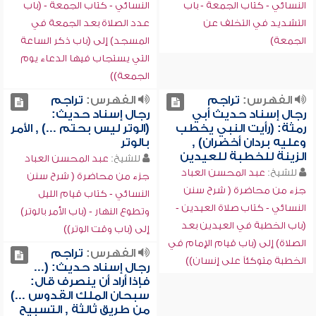
النسائي - كتاب الجمعة - باب
النسائي - كتاب الجمعة - (باب
التشديد في التخلف عن
عدد الصلاة بعد الجمعة في
الجمعة)
المسجد) إلى (باب ذكر الساعة
التي يستجاب فيها الدعاء يوم
الجمعة))
الفهرس:
تراجم
الفهرس:
تراجم
رجال إسناد حديث أبي
رجال إسناد حديث:
رمثة: (رأيت النبي يخطب
(الوتر ليس بحتم ...) , الأمر
وعليه بردان أخضران) ,
بالوتر
الزينة للخطبة للعيدين
للشيخ:
عبد المحسن العباد
للشيخ:
عبد المحسن العباد
جزء من محاضرة ( شرح سنن
جزء من محاضرة ( شرح سنن
النسائي - كتاب قيام الليل
النسائي - كتاب صلاة العيدين -
وتطوع النهار - (باب الأمر بالوتر)
(باب الخطبة في العيدين بعد
إلى (باب وقت الوتر))
الصلاة) إلى (باب قيام الإمام في
الفهرس:
تراجم
الخطبة متوكئاً على إنسان))
رجال إسناد حديث: (...
فإذا أراد أن ينصرف قال:
سبحان الملك القدوس ...)
من طريق ثالثة , التسبيح