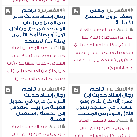
الفهرس:
معنى
الفهرس:
تراجم
وصف الراوي بالتشيع ,
رجال إسناد حديث جابر
الأسئلة
في المنع من إتيان
المسجد في حق من أكل
للشيخ:
عبد المحسن العباد
ثوماً أو بصلاً أو كراثاً , من
جزء من محاضرة ( شرح سنن
يمنع من المسجد
النسائي - كتاب المساجد - (تابع
للشيخ:
عبد المحسن العباد
باب فضل مسجد النبي والصلاة
جزء من محاضرة ( شرح سنن
فيه) إلى (باب فضل مسجد قباء
النسائي - كتاب المساجد - (باب
والصلاة فيه))
من يمنع من المسجد) إلى (باب
ضرب الخباء في المساجد))
الفهرس:
تراجم
الفهرس:
تراجم
رجال إسناد حديث ابن
رجال إسناد حديث
عمر: (أنه كان ينام وهو
البراء بن عازب في تحويل
شاب... في مسجد رسول
القبلة من بيت المقدس
الله) , النوم في المسجد
إلى الكعبة , استقبال
القبلة
للشيخ:
عبد المحسن العباد
للشيخ:
عبد المحسن العباد
جزء من محاضرة ( شرح سنن
جزء من محاضرة ( شرح سنن
النسائي - كتاب المساجد - (باب