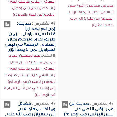
النسائي - كتاب مناسك الحج -
جزء من محاضرة ( شرح سنن
(باب فضل الحج) إلى (فضل
النسائي - كتاب الزكاة - (باب
المتابعة بين الحج والعمرة))
الصدقة من غلول) إلى (باب
الفهرس:
حديث:
جهد المقل))
(من لم يجد إزاراً
فليلبس سراويل ...) من
طريق أخرى وتراجم رجال
إسناده , الرخصة في لبس
السراويل لمن لا يجد الإزار
للشيخ:
عبد المحسن العباد
جزء من محاضرة ( شرح سنن
النسائي - كتاب مناسك الحج -
(باب النهي عن الثياب المصبوغة
بالورس والزعفران في الإحرام)
إلى (باب النهي عن لبس العمامة
في الإحرام))
الفهرس:
حديث ابن
الفهرس:
فضائل
عمر: (في النهي عن
ومناقب معاوية بن
لبس البرانس في الإحرام)
أبي سفيان رضي الله عنه ,