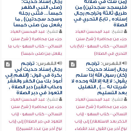
(من شك في صلاته
رجال إسناد حديث:
فليسجد سجدتين) من
(صلى النبي الظهر
طريق ثالثة وتراجم رجال
خمساً... فثنى رجله
إسناده , تابع التحري في
وسجد سجدتين) , ما
الصلاة
يفعل من صلى خمساً
للشيخ:
عبد المحسن العباد
للشيخ:
عبد المحسن العباد
جزء من محاضرة ( شرح سنن
جزء من محاضرة ( شرح سنن
النسائي - كتاب السهو - تابع باب
النسائي - كتاب السهو - باب ما
التحري في الصلاة)
يفعل من صلى خمساً)
الفهرس:
تراجم
الفهرس:
تراجم
رجال إسناد حديث:
رجال إسناد حديث أبي
(كان رسول الله إذا سلم
بكرة في قول: (اللهم إني
يقول: لا إله إلا الله وحده لا
أعوذ بك من الكفر والفقر
شريك له ...) , التهليل
وعذاب القبر) دبر الصلاة ,
بعد التسليم
التعوذ في دبر الصلاة
للشيخ:
عبد المحسن العباد
للشيخ:
عبد المحسن العباد
جزء من محاضرة ( شرح سنن
جزء من محاضرة ( شرح سنن
النسائي - كتاب السهو - (باب
النسائي - كتاب السهو - (باب
الذكر بعد الاستغفار) إلى (باب
التعوذ في دبر الصلاة) إلى (باب
نوع آخر من القول عند انقضاء
نوع آخر من عدد التسبيح))