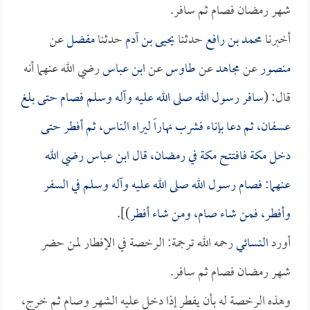
شهر رمضان فصام ثم سافر.
أخبرنا
محمد بن رافع
حدثنا
يحيى بن آدم
حدثنا
مفضل
عن
منصور
عن
مجاهد
عن
طاوس
عن
ابن عباس
رضي الله عنهما أنه
قال: (
سافر رسول الله صلى الله عليه وآله وسلم فصام حتى بلغ
عسفان، ثم دعا بإناء فشرب نهاراً ليراه الناس، ثم أفطر حتى
دخل مكة فافتتح مكة في رمضان، قال
ابن عباس
رضي الله
عنهما: فصام رسول الله صلى الله عليه وآله وسلم في السفر
وأفطر، فمن شاء صام، ومن شاء أفطر
)].
أورد
النسائي
رحمه الله ترجمة: الرخصة في الإفطار لمن حضر
شهر رمضان فصام ثم سافر.
وهذه الرخصة له بأن يفطر إذا دخل عليه الشهر وصام ثم خرج،