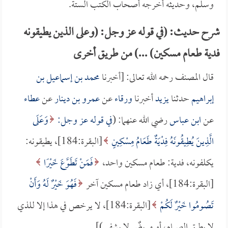
وسلم، وحديثه أخرجه أصحاب الكتب الستة.
شرح حديث: (في قوله عز وجل: (وعلى الذين يطيقونه
فدية طعام مسكين) ...) من طريق أخرى
قال المصنف رحمه الله تعالى: [أخبرنا
محمد بن إسماعيل بن
إبراهيم
حدثنا
يزيد
أخبرنا
ورقاء
عن
عمرو بن دينار
عن
عطاء
عن
ابن عباس
رضي الله عنهما: (
في قوله عز وجل:
وَعَلَى
الَّذِينَ يُطِيقُونَهُ فِدْيَةٌ طَعَامُ مِسْكِينٍ
[البقرة:184]، يطيقونه:
يكلفونه، فدية: طعام مسكين واحد،
فَمَنْ تَطَوَّعَ خَيْرًا
[البقرة:184]، أي زاد طعام مسكين آخر
فَهُوَ خَيْرٌ لَهُ وَأَنْ
تَصُومُوا خَيْرٌ لَكُمْ
[البقرة:184]، لا يرخص في هذا إلا للذي
لا يطيق الصيام، أو مريضٌ لا يشفى)].