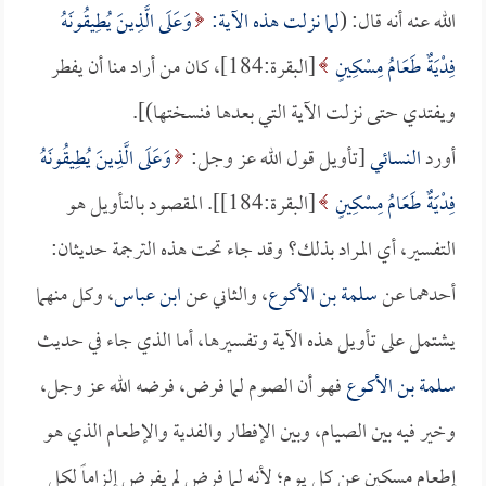
الله عنه أنه قال: (
لما نزلت هذه الآية:
وَعَلَى الَّذِينَ يُطِيقُونَهُ
فِدْيَةٌ طَعَامُ مِسْكِينٍ
[البقرة:184]، كان من أراد منا أن يفطر
ويفتدي حتى نزلت الآية التي بعدها فنسختها)].
أورد
النسائي
[تأويل قول الله عز وجل:
وَعَلَى الَّذِينَ يُطِيقُونَهُ
فِدْيَةٌ طَعَامُ مِسْكِينٍ
[البقرة:184]]. المقصود بالتأويل هو
التفسير، أي المراد بذلك؟ وقد جاء تحت هذه الترجمة حديثان:
أحدهما عن
سلمة بن الأكوع
، والثاني عن
ابن عباس
، وكل منهما
يشتمل على تأويل هذه الآية وتفسيرها، أما الذي جاء في حديث
سلمة بن الأكوع
فهو أن الصوم لما فرض، فرضه الله عز وجل،
وخير فيه بين الصيام، وبين الإفطار والفدية والإطعام الذي هو
إطعام مسكين عن كل يوم؛ لأنه لما فرض لم يفرض إلزاماً لكل