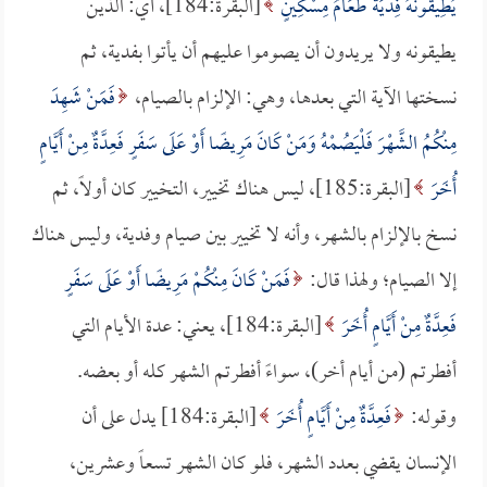
يُطِيقُونَهُ فِدْيَةٌ طَعَامُ مِسْكِينٍ
[البقرة:184]، أي: الذين
يطيقونه ولا يريدون أن يصوموا عليهم أن يأتوا بفدية، ثم
نسختها الآية التي بعدها، وهي: الإلزام بالصيام،
فَمَنْ شَهِدَ
مِنْكُمُ الشَّهْرَ فَلْيَصُمْهُ وَمَنْ كَانَ مَرِيضًا أَوْ عَلَى سَفَرٍ فَعِدَّةٌ مِنْ أَيَّامٍ
أُخَرَ
[البقرة:185]، ليس هناك تخيير، التخيير كان أولاً، ثم
نسخ بالإلزام بالشهر، وأنه لا تخيير بين صيام وفدية، وليس هناك
إلا الصيام؛ ولهذا قال:
فَمَنْ كَانَ مِنْكُمْ مَرِيضًا أَوْ عَلَى سَفَرٍ
فَعِدَّةٌ مِنْ أَيَّامٍ أُخَرَ
[البقرة:184]، يعني: عدة الأيام التي
أفطرتم (من أيام أخر)، سواءً أفطرتم الشهر كله أو بعضه.
وقوله:
فَعِدَّةٌ مِنْ أَيَّامٍ أُخَرَ
[البقرة:184] يدل على أن
الإنسان يقضي بعدد الشهر، فلو كان الشهر تسعاً وعشرين،