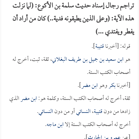
تراجم رجال إسناد حديث سلمة بن الأكوع: (لما نزلت
هذه الآية: (وعلى الذين يطيقونه فدية..) كان من أراد أن
يفطر ويفتدي ...)
قوله: [أخبرنا
قتيبة
].
هو
ابن سعيد بن جميل بن طريف البغلان
ي، ثقة، ثبت، أخرج له
أصحاب الكتب الستة.
[أخبرنا
بكر
وهو
ابن مضر
].
ثقة، أخرج له أصحاب الكتب الستة، وكلمة هو:
ابن مضر
الذي
زادها من دون
قتيبة
،
النسائي
أو من دون
النسائي
.
أخرج له أصحاب الكتب الستة إلا
ابن ماجه
.
[عن
عمرو بن الحارث
].