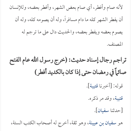
لأنه صام وأفطر، أي صام بعض الشهر، وأفطر بعضه، وللإنسان
أن يفطر الشهر كله ما دام مسافراً، وله أن يصومه كله، وله أن
يصوم بعضه ويفطر بعضه، والحديث دال على ما ترجم له
المصنف.
تراجم رجال إسناد حديث: (خرج رسول الله عام الفتح
صائماً في رمضان حتى إذا كان بالكديد أفطر)
قوله: [أخبرنا
قتيبة
].
قتيبة
، وقد مر ذكره.
[حدثنا
سفيان
].
هو
سفيان بن عيينة
، وهو ثقة، أخرج له أصحاب الكتب الستة،