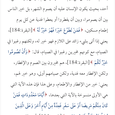
أحد، بحيث يكون الإنسان عليه أن يصوم الشهر، بل خير الناس
بين أن يصوموا، وبين أن يفطروا أو يعطوا فدية عن كل يوم
إطعام مسكين،
فَمَنْ تَطَوَّعَ خَيْرًا فَهُوَ خَيْرٌ لَهُ
[البقرة:184]،
يعني إذا أتى بشيء زائد على اللازم فهو خير له، ولكنهم رغبوا في
الصيام، مع كونهم مخيرين رغبوا في الصيام، قال:
وَأَنْ تَصُومُوا
خَيْرٌ لَكُمْ
[البقرة:184]، هم مخيرون بين الصوم والإفطار،
ولكن الإفطار معه فدية، ولكن صيامهم أولى، وهو خير لهم،
يعني: خير من الإفطار والإطعام، وعلى هذا فإن هذه الآية التي
هي الأولى منسوخة بالآية التي بعدها،
أَيَّامًا مَعْدُودَاتٍ فَمَنْ
كَانَ مِنْكُمْ مَرِيضًا أَوْ عَلَى سَفَرٍ فَعِدَّةٌ مِنْ أَيَّامٍ أُخَرَ وَعَلَى الَّذِينَ