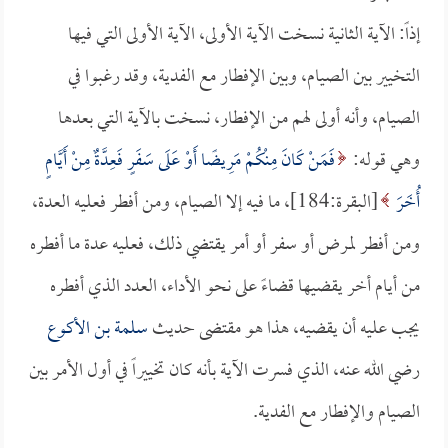
إذاً: الآية الثانية نسخت الآية الأولى، الآية الأولى التي فيها
التخيير بين الصيام، وبين الإفطار مع الفدية، وقد رغبوا في
الصيام، وأنه أولى لهم من الإفطار، نسخت بالآية التي بعدها
وهي قوله:
فَمَنْ كَانَ مِنْكُمْ مَرِيضًا أَوْ عَلَى سَفَرٍ فَعِدَّةٌ مِنْ أَيَّامٍ
أُخَرَ
[البقرة:184]، ما فيه إلا الصيام، ومن أفطر فعليه العدة،
ومن أفطر لمرض أو سفر أو أمر يقتضي ذلك، فعليه عدة ما أفطره
من أيام أخر يقضيها قضاءً على نحو الأداء، العدد الذي أفطره
يجب عليه أن يقضيه، هذا هو مقتضى حديث
سلمة بن الأكوع
رضي الله عنه، الذي فسرت الآية بأنه كان تخييراً في أول الأمر بين
الصيام والإفطار مع الفدية.