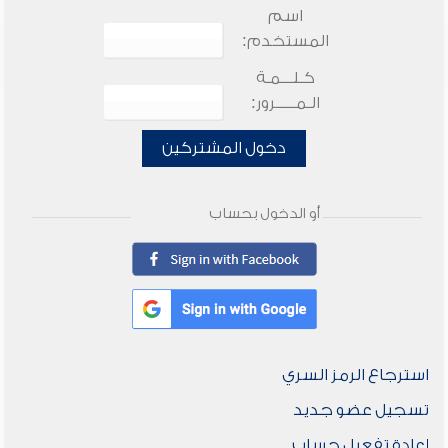
اسم
المستخدم:
كـلـــمـة
الـمـــــرور:
دخول المشتركين
أو الدخول بحساب
استرجاع الرمز السري
تسجيل عضو جديد
إعادة تفعيل حساب