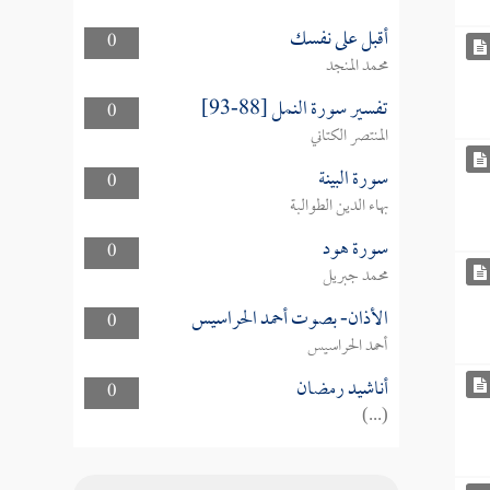
أقبل على نفسك
0
محمد المنجد
تفسير سورة النمل [88-93]
0
المنتصر الكتاني
سورة البينة
0
بهاء الدين الطوالبة
سورة هود
0
محمد جبريل
الأذان- بصوت أحمد الحراسيس
0
أحمد الحراسيس
أناشيد رمضان
0
(...)