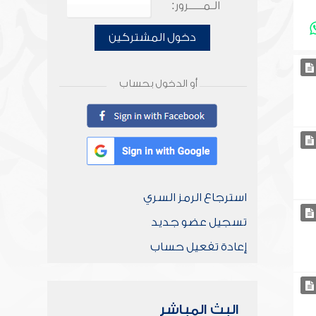
الـمـــــرور:
دخول المشتركين
أو الدخول بحساب
استرجاع الرمز السري
تسجيل عضو جديد
إعادة تفعيل حساب
البث المباشر