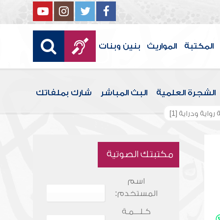
المكتبة
المواريث
بنين وبنات
الشجرة العلمية
البث المباشر
شارك بملفاتك
واية ودراية [1]
مكتبتك الصوتية
اسم
المستخدم:
كـلـــمـة