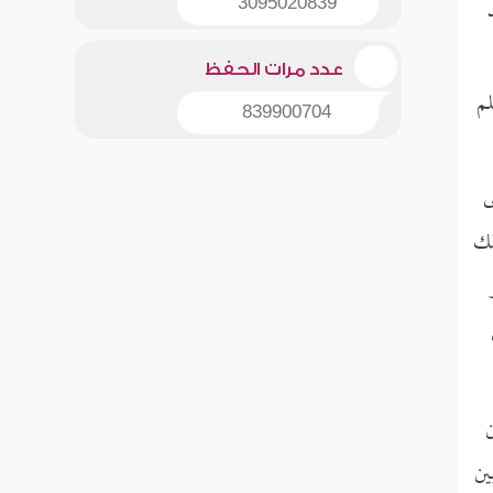
3095020839
عدد مرات الحفظ
لم
839900704
ى
لك
ن
ين