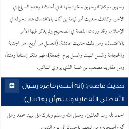
وجهين، وكلا الوجهين منكر؛ لجهالة في أحدهما وعدم السماع في
الآخر. وكذلك حديث أمر ثمامة بن أثال بالاغتسال عند دخوله في
الإسلام، وقد وردت القصة في الصحيح ولم يذكر فيها الأمر
بالاغتسال، ومن ذلك حديث عائشة: (الغسل من أربع: من الجنابة
والحجامة وغسل الميت وغسل يوم الجمعة)، فهو منكر إسناداً ومتناً،
ومن مفاريد مصعب بن شيبة الذي يروي المناكير.
حديث عاصم: (أنه أسلم فأمره رسول
الله صلى الله عليه وسلم أن يغتسل)
الحمد لله رب العالمين، وصلى الله وسلم وبارك على نبينا محمد وعلى
آله وأصحابه ومن تبعهم بإحسان إلى يوم الدين.