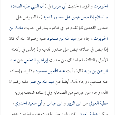
الحويرث
والمؤيدة لحديث
أبي هريرة
في (
أن النبي عليه الصلاة
والسلام إذا نهض نهض على صدور قدميه
)، فالنهوض على
صدور القدمين كما تقدم هو في ظاهره يعارض حديث
مالك بن
الحويرث
، جاء عن
عبد الله بن مسعود
عليه رضوان الله أنه كان
إذا نهض في صلاته نهض على صدور قدميه ولم يجلس في ركعته
الأولى والثالثة، فجاء ذلك من حديث
إبراهيم النخعي
عن
عبد
الرحمن بن يزيد
قال: رأيت
عبد الله بن مسعود
وذكره، وإسناده
عنه صحيح، وجاء ذلك أيضاً عن
عبد الله بن عمر
عليه رضوان
الله، وجاء عن غيرهم من الصحابة وفي إسناده ضعف يرويه
عطية العوفي
عن
ابن الزبير
و
ابن عباس
و
أبي سعيد الخدري
،
ولكن
عطية العوفي
الذي تفرد بهذا الحديث عنهم الحديث عنه