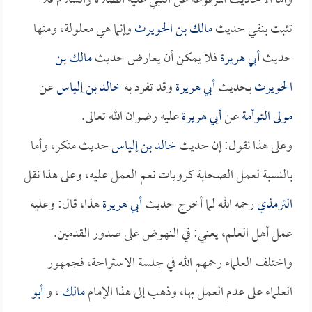
وأما الأحاديث المرفوعة عن النبي عليه الصلاة والسلام فلا
تثبت بنفي حديث
مالك بن الحويرث
وإنما هي معلولة، ومنها
حديث
أبي هريرة
فلا يمكن أن يعارض حديث
مالك بن
الحويرث
بحديث
أبي هريرة
وقد تفرد به
خالد بن إلياس
عن
مولى التوأمة
عن
أبي هريرة
عليه رضوان الله تعالى.
وعلى هذا نقول: إن حديث
خالد بن إلياس
حديث منكر، وأما
بالنسبة لعمل الصحابة كرويات نعم العمل عليه، وعلى هذا نقل
الترمذي
رحمه الله لما أخرج حديث
أبي هريرة
هذا، قال: وعليه
عمل أهل العلم، يعني: في النهوض على صدور القدمين.
واختلف العلماء رحمهم الله في جلسة الاستراحة، فجمهور
العلماء على عدم العمل بها، وذهب إلى هذا الإمام
مالك
، و
أبو