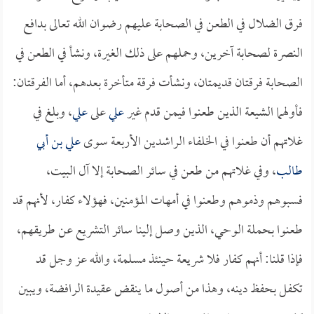
فرق الضلال في الطعن في الصحابة عليهم رضوان الله تعالى بدافع
النصرة لصحابة آخرين، وحملهم على ذلك الغيرة، ونشأ في الطعن في
الصحابة فرقتان قديمتان، ونشأت فرقة متأخرة بعدهم، أما الفرقتان:
فأولهما الشيعة الذين طعنوا فيمن قدم غير
علي
على
علي
، وبلغ في
غلاتهم أن طعنوا في الخلفاء الراشدين الأربعة سوى
علي بن أبي
طالب
، وفي غلاتهم من طعن في سائر الصحابة إلا آل البيت،
فسبوهم وذموهم وطعنوا في أمهات المؤمنين، فهؤلاء كفار، لأنهم قد
طعنوا بحملة الوحي، الذين وصل إلينا سائر التشريع عن طريقهم،
فإذا قلنا: أنهم كفار فلا شريعة حينئذ مسلمة، والله عز وجل قد
تكفل بحفظ دينه، وهذا من أصول ما ينقض عقيدة الرافضة، ويبين