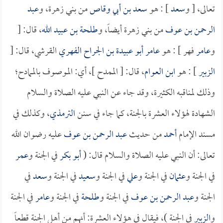
تعالى، [ و
سعد
] : هو
سعد بن أبي وقاص
من بني زهرة، و
عبد
الرحمن بن عوف
من بني زهرة أيضاً، و
طلحة بن عبيد الله
، قال: [
و
عامر
فهر ] : هو
عامر أبو عبيدة بن الجراح الفهري
القرشي، قال: [
الزبير
] : هو
ابن العوام
، قال: [ الممدح ]، أي: الموصوف بالممادح؛
وذلك لمناقبه الكثيرة، وقد جاء عن النبي عليه الصلاة والسلام
الشهادة لهؤلاء العشرة بالجنة، كما جاء في سنن
الترمذي
، وكذلك في
مسند الإمام
أحمد
من حديث
عبد الرحمن بن عوف
عليه رضوان الله
تعالى: أن النبي عليه الصلاة والسلام قال: (
أبو بكر
في الجنة و
عمر
في الجنة و
عثمان
في الجنة و
علي
في الجنة و
سعيد
في الجنة و
سعد
في
الجنة و
عبد الرحمن بن عوف
في الجنة و
طلحة
في الجنة و
عامر
في الجنة
و
الزبير
في الجنة )، فيقال في هؤلاء العشرة: أنهم من أهل الجنة قطعاً