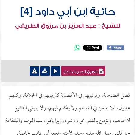
حائية ابن أبي داود [4]
للشيخ : عبد العزيز بن مرزوق الطريفي
التفريغ النصي الكامل
فضل الصحابة، وترتيبهم في الأفضلية كترتيبهم في الخلافة، وكلهم
عدول، فلا يطعن في أحدهم ولا يتكلم فيهم، ولا ينبغي التشيع
لأحدهم، ونؤمن بالقدر خيره وشره، وبما يكون بعد الموت والشفاعة
حق للنبي صلى الله عليه وسلم لأمته ولعمه أبي طالب خاصة.