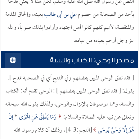
النص عن رسول الله صلى الله عليه وسلم، لكن هذا لا يعني قدحاً
بأحد من الصحابة من خصوم
علي بن أبي طالب
بعينه، وإلحاق المذمة
والمنقصة، لأنهم كلهم كانوا أهل اجتهاد وأرادوا بذلك صواباً، والله
عز وجل أرحم بعباده من عباده.
مصدر الوحي: الكتاب والسنة
[ فقد نطق الوحي المبين بفضلهم وفي الفتح آي في الصحابة تمدح ].
يقول: [ فقد نطق الوحي المبين بفضلهم ] : الوحي تقدم أنه: الكتاب
والسنة، وهما موصوفان بالإنزال والوحي، ولذلك يقول الله سبحانه
وتعالى عن نبيه عليه الصلاة والسلام:
وَمَا يَنْطِقُ عَنِ الْهَوَى
*
إِنْ
هُوَ إِلَّا وَحْيٌ يُوحَى
[النجم:3-4]، وذلك أن كلام رسول الله