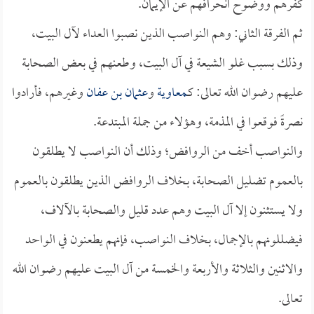
كفرهم ووضوح انحرافهم عن الإيمان.
ثم الفرقة الثاني: وهم النواصب الذين نصبوا العداء لآل البيت،
وذلك بسبب غلو الشيعة في آل البيت، وطعنهم في بعض الصحابة
عليهم رضوان الله تعالى: كـ
معاوية
و
عثمان بن عفان
وغيرهم، فأرادوا
نصرةً فوقعوا في المذمة، وهؤلاء من جملة المبتدعة.
والنواصب أخف من الروافض؛ وذلك أن النواصب لا يطلقون
بالعموم تضليل الصحابة، بخلاف الروافض الذين يطلقون بالعموم
ولا يستثنون إلا آل البيت وهم عدد قليل والصحابة بالآلاف،
فيضللونهم بالإجمال، بخلاف النواصب، فإنهم يطعنون في الواحد
والاثنين والثلاثة والأربعة والخمسة من آل البيت عليهم رضوان الله
تعالى.