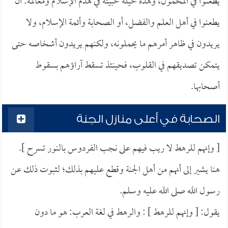
يطعنوا في المحمول، وهذه حيلة خبيثة في هدم الإسلام ومعالمه: أن
يطعنوا في أهل العلم والفضل، أو الصحابة وأئمة الإسلام، ولا
يريدون في ظاهر أمرهم ما يحملونه، ولكنهم يريدون أشخاصه حتى
يتمكن تصديقهم في القلوب، فحينئذ تسقط آراؤهم بسقوط
أصحابها.
الصحابة في أعلى منازل الجنة
[ وإنهم للرهط لا ريب فيهم على نجب الفردوس بالنور تسرح ].
هنا يشير إلى أنهم من أهل الجنة وقطع عليهم بذلك؛ لثبوت ذلك عن
رسول الله صلى الله عليه وسلم.
يقول: [ وإنهم للرهط ] : والرهط في لغة العرب: هو ما دون