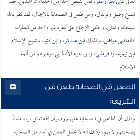
تعالى كـ
أبي بكر
و
عمر
، فمن تنقص أحداً من الخلفاء الراشدين، فقد
ابتدع وضل وتزندق، ومن طعن في الصحابة بالإجمال، فقد كفر بالله
سبحانه وتعالى، وحكى الإجماع على كفره غير واحد من العلماء،
كالقاضي
عياض
، وكذلك
ابن عساكر
، و
ابن كثير
، وشيخ الإسلام
ابن تيمية
، و
القرطبي
، و
ابن حزم الأندلسي
، وغيرهم من أئمة
الإسلام.
الطعن في الصحابة طعن في
الشريعة
وذلك أن الطاعن في الصحابة عليهم رضوان الله تعالى يريد طعناً
بصحبتهم لا بهم، وذلك أنه لا يجمل الطعن في أحد من الصحابة