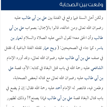
وقعت بين الصحابة
ولكن أهل السنة فيما وقع في الفتنة بين
علي بن أبي طالب
عليه
رضوان الله تعالى ومن خالفه، قالوا بالإجمال: بصواب
علي بن أبي
طالب
وأن الحق معه؛ لقول النبي عليه الصلاة والسلام لـ
عمار بن
ياسر
، كما جاء في الصحيحين: (
ويح
عمار
تقتله الفئة الباغية )، فقتل
في صف
علي بن أبي طالب
عليه رضوان الله تعالى، وقد أورد الإمام
الشافعي
عليه رحمة الله في باب قتل البغاة في كتابه: الأم، قصة
علي
بن أبي طالب
عليه رضوان الله تعالى مع قتاله لبعض الصحابة،
وطعن فيه، فانتصر له الإمام
أحمد
عليه رحمة الله فقال: إن لم يضع في
باب قتال البغاة قصة
علي بن أبي طالب
فماذا يصنع؟! وذلك لظهور