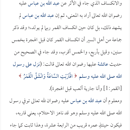
والانكساف الذي جاء في الأثر عن
عبد الله بن عباس
عليه
رضوان الله تعالى أراد به المعنى، ثم إن
عبد الله بن عباس
لم
يشهد ذلك، بل كان حين انكساف القمر ربما لم يولد،؛ وقد ذكر
جماعة من أهل السير أن انكساف القمر كان قبل الهجرة بخمس
سنين، وقيل بأربع، والخمس أقرب، وقد جاء في الصحيح من
حديث
عائشة
عليها رضوان الله تعالى قالت: (
نزل على رسول
الله صلى الله عليه وسلم
اقْتَرَبَتِ السَّاعَةُ وَانْشَقَّ الْقَمَرُ
[القمر:1] وأنا جارية ألعب قبل الهجرة).
ومعلوم أن
عبد الله بن عباس
عليه رضوان لله تعالى توفي رسول
الله صلى الله عليه وسلم وهو قد ناهز الاحتلام، يعني قاربه،
فيكون حينئذٍ عمره قريب من الرابعة عشرة، وهذا ثابت كما جاء