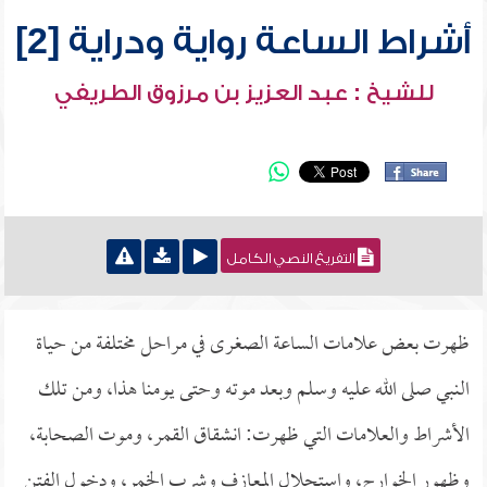
أشراط الساعة رواية ودراية [2]
للشيخ : عبد العزيز بن مرزوق الطريفي
التفريغ النصي الكامل
ظهرت بعض علامات الساعة الصغرى في مراحل مختلفة من حياة
النبي صلى الله عليه وسلم وبعد موته وحتى يومنا هذا، ومن تلك
الأشراط والعلامات التي ظهرت: انشقاق القمر، وموت الصحابة،
وظهور الخوارج، واستحلال المعازف وشرب الخمر، ودخول الفتن