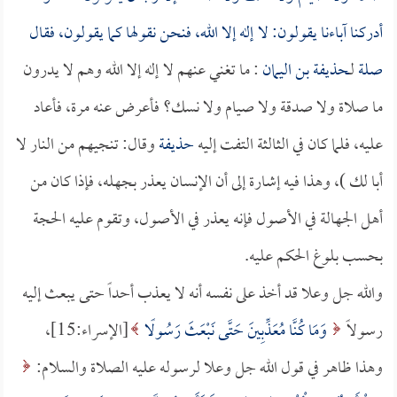
أدركنا آباءنا يقولون: لا إله إلا الله، فنحن نقولها كما يقولون، فقال
صلة
لـ
حذيفة بن اليمان
: ما تغني عنهم لا إله إلا الله وهم لا يدرون
ما صلاة ولا صدقة ولا صيام ولا نسك؟ فأعرض عنه مرة، فأعاد
عليه، فلما كان في الثالثة التفت إليه
حذيفة
وقال: تنجيهم من النار لا
أبا لك )، وهذا فيه إشارة إلى أن الإنسان يعذر بجهله، فإذا كان من
أهل الجهالة في الأصول فإنه يعذر في الأصول، وتقوم عليه الحجة
بحسب بلوغ الحكم عليه.
والله جل وعلا قد أخذ على نفسه أنه لا يعذب أحداً حتى يبعث إليه
رسولاً
وَمَا كُنَّا مُعَذِّبِينَ حَتَّى نَبْعَثَ رَسُولًا
[الإسراء:15]،
وهذا ظاهر في قول الله جل وعلا لرسوله عليه الصلاة والسلام: