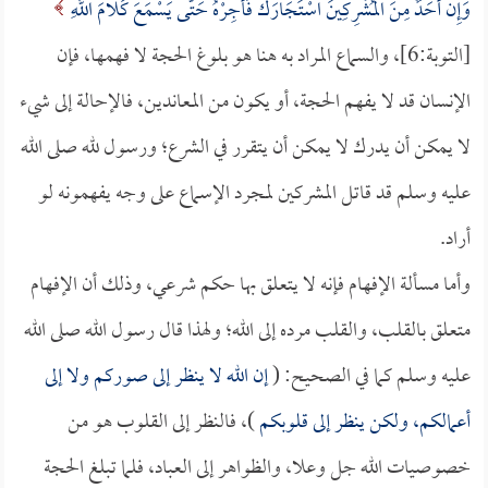
وَإِنْ أَحَدٌ مِنَ الْمُشْرِكِينَ اسْتَجَارَكَ فَأَجِرْهُ حَتَّى يَسْمَعَ كَلامَ اللَّهِ
[التوبة:6]، والسماع المراد به هنا هو بلوغ الحجة لا فهمها، فإن
الإنسان قد لا يفهم الحجة، أو يكون من المعاندين، فالإحالة إلى شيء
لا يمكن أن يدرك لا يمكن أن يتقرر في الشرع؛ ورسول لله صلى الله
عليه وسلم قد قاتل المشركين لمجرد الإسماع على وجه يفهمونه لو
أراد.
وأما مسألة الإفهام فإنه لا يتعلق بها حكم شرعي، وذلك أن الإفهام
متعلق بالقلب، والقلب مرده إلى الله؛ ولهذا قال رسول الله صلى الله
عليه وسلم كما في الصحيح: (
إن الله لا ينظر إلى صوركم ولا إلى
أعمالكم، ولكن ينظر إلى قلوبكم
)، فالنظر إلى القلوب هو من
خصوصيات الله جل وعلا، والظواهر إلى العباد، فلما تبلغ الحجة