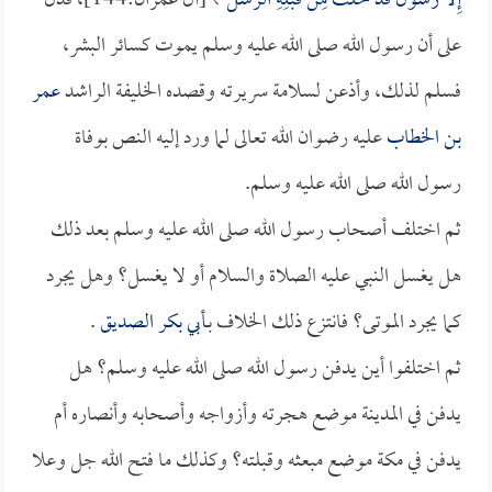
إِلَّا رَسُولٌ قَدْ خَلَتْ مِنْ قَبْلِهِ الرُّسُلُ
[آل عمران:144]، فدل
على أن رسول الله صلى الله عليه وسلم يموت كسائر البشر،
فسلم لذلك، وأذعن لسلامة سريرته وقصده الخليفة الراشد
عمر
بن الخطاب
عليه رضوان الله تعالى لما ورد إليه النص بوفاة
رسول الله صلى الله عليه وسلم.
ثم اختلف أصحاب رسول الله صلى الله عليه وسلم بعد ذلك
هل يغسل النبي عليه الصلاة والسلام أو لا يغسل؟ وهل يجرد
كما يجرد الموتى؟ فانتزع ذلك الخلاف بـ
أبي بكر الصديق
.
ثم اختلفوا أين يدفن رسول الله صلى الله عليه وسلم؟ هل
يدفن في المدينة موضع هجرته وأزواجه وأصحابه وأنصاره أم
يدفن في مكة موضع مبعثه وقبلته؟ وكذلك ما فتح الله جل وعلا