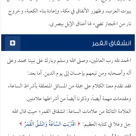
بيوت العرب، وظهور الأنفاق في مكة، وإعادة بناء الكعبة، وخروج
نار من الحجاز تضيء لها أعناق الإبل ببصرى.
انشقاق القمر
الحمد لله رب العالمين، وصلى الله وسلم وبارك على نبينا محمد وعلى
آله وأصحابه ومن تبعهم بإحسان إلى يوم الدين. أما بعد:
فقد تقدم معنا الكلام على جملة من المسائل المتعلقة بأشراط الساعة،
ومقدمات مهمة أيضاً، وذكرنا أيضاً من أشراطها علامتين.
العلامة الثالثة من علامات الساعة: انشقاق القمر؛ حيث قال الله
جل وعلا في كتابه العظيم:
اقْتَرَبَتِ السَّاعَةُ وَانْشَقَّ الْقَمَرُ