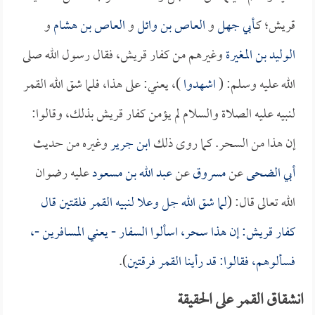
قريش؛ كـ
أبي جهل
و
العاص بن وائل
و
العاص بن هشام
و
الوليد بن المغيرة
وغيرهم من كفار قريش، فقال رسول الله صلى
الله عليه وسلم: (
اشهدوا
)، يعني: على هذا، فلما شق الله القمر
لنبيه عليه الصلاة والسلام لم يؤمن كفار قريش بذلك، وقالوا:
إن هذا من السحر. كما روى ذلك
ابن جرير
وغيره من حديث
أبي الضحى
عن
مسروق
عن
عبد الله بن مسعود
عليه رضوان
الله تعالى قال: (
لما شق الله جل وعلا لنبيه القمر فلقتين قال
كفار قريش: إن هذا سحر، اسألوا السفار - يعني المسافرين -،
فسألوهم، فقالوا: قد رأينا القمر فرقتين
).
انشقاق القمر على الحقيقة