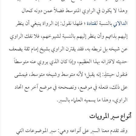
وهذا لا يكون في الراوي المتوسط فضلاً عمن دونه كحال
الدالاني
بالنسبة لـ
قتادة
؛ فلهذا نقول: إن الرواة ينبغي أن ينظر
إليهم بذاتهم وأن ينظر إليهم بالنسبة لشيوخهم، فلا نفك الراوي
عن شيخه بل نربطه به، فقد يقترن الراوي بشيخ إمام ثقة يضعف
حديثه لاقترانه بهذا العظيم، وإذا كان الذي يروي عنه متوسطاً
فنقول حينئذٍ: إنه يقبل؛ لأنه متوسط وشيخه متوسط، فيمشى
على ذلك، فنعله في موضع، ونصححه في موضع آخر مع اتحاد
الراوي، وهذا ما يسميه العلماء بالسبر.
أنواع سبر المرويات
وقد تقدم معنا السبر على أنواعه وهي: سبر الموضوعات التي