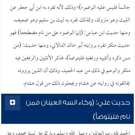
جالساً فليس عليه الوضوء)؛ وذلك لأنه تفرد به ابن أبي جعفر عن
الليث وهو متروك، وكذلك تفرد به ليث بن سليم وهو ضعيف.
ومنها حديث ابن عباس: (إنما الوضوء على من نام مضطجعاً) فهو
حديث منكر تفرد بروايته أبو خالد الدالاني، ومنها حديث: (من
مس ذكره وأنثييه ورفغيه فليتوضأ)، فذكر الأنثيين والرفغين فيه
منكر والوهم في ذلك من عبد الحميد، وذلك أن الذين يروونه
يخالفونه في روايته عن هشام ويجعلون ذلك من قول هشام.
حديث علي: (وكاء السه العينان فمن
نام فليتوضأ)
الحمد لله رب العالمين، وصلى الله وسلم وبارك على نبينا محمد، وعلى