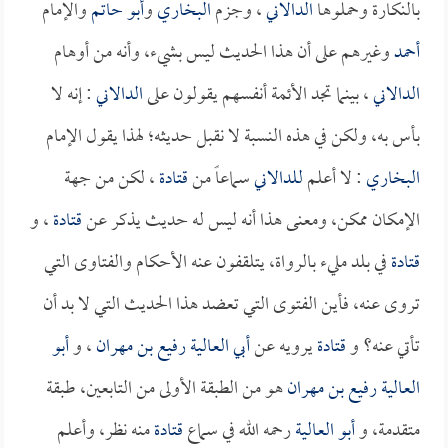
بالنكارة وحملوها
الدالاني
، وجزم
البخاري
و
أبو حاتم
والإمام
أحمد
وغيرهم على أن هذا الحديث ليس بشيء، وأنه من أوهام
الدالاني
، بينما تجد الأئمة أنفسهم يقولون على
الدالاني
: إنه لا
بأس به، ولكن في هذه النسبة لا نقبل حديثه؛ لهذا يقول الإمام
البخاري
: لا أعلم
للدالاني
سماعاً من
قتادة
، لكن من جهة
الإمكان ممكن، ومعنى هذا أنه ليس له حديث يذكر عن
قتادة
، و
قتادة
في بلد مليء بالرواة، يتلقفون عنه الأحكام والفتاوى التي
تروى عنه، فأين الفتوى التي تعضد هذا الحديث التي لا بد أن
تأتي عنه؟ و
قتادة
يرويه عن
أبي العالية رفيع بن مهران
، و
أبو
العالية رفيع بن مهران
هو من الطبقة الأولى من التابعين، طبقة
متقدمة، و
أبو العالية
رحمه الله في سماع
قتادة
منه نظر، وأعلم