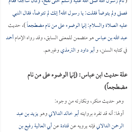
(
نام رسول الله صلى الله عليه وسلم حتى نفخ، وكان ساجداً فقام
فصلى ولم يتوضأ فقلت: يا رسول الله! إنك لم تتوضأ، فقال النبي
عليه الصلاة والسلام: إنما الوضوء على من نام مضطجعاً
)، حديث
عبد الله بن عباس
هو متضمن للمعنى السابق، وقد رواه الإمام
أحمد
في كتابه السنن، و
أبو داود
و
الترمذي
وغيرهم.
علة حديث ابن عباس: (إنما الوضوء على من نام
مضطجعاً)
وهو حديث منكر، ونكارته من وجوه:
أولها: أنه قد تفرد بروايته
أبو خالد الدالاني
وهو
يزيد بن عبد
الرحمن الدالاني
فإنه يرويه عن
قتادة
عن
أبي العالية رفيع بن