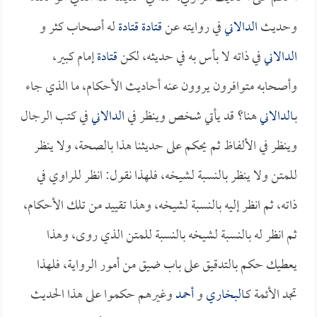
وحديث
الدالاني
في روايته عن
قتادة
قتادة
له أصحاب كثر و
الدالاني
في ذاته لا بأس به في حديثه، لكن
قتادة
إمام كبير،
وأصحابه متوافرون يروون عنه أحاديث الأحكام، ما الذي جاء
بـ
الدالاني
هنا؟ قد يأتي شخص وينظر في
الدالاني
في كتب الرجال
وينظر في الألفاظ ثم يحكم على حديثنا هذا بالصحة، ولا ينظر
للمتن ولا ينظر بالنسبة لشيخه، فلهذا نقول: انظر للراوي في
ذاته، ثم انظر إليه بالنسبة لشيخه، وهذا تقييد من تلك الأحكام،
ثم انظر له بالنسبة لشيخه بالنسبة للمتن الذي روى، وهذا
يعطيك حكم بالتدقيق على باب ضيق من أمور الرواية، فلهذا
تجد الأئمة كـ
البخاري
و
أحمد
وغيرهم حكموا على هذا الحديث