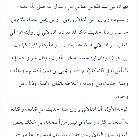
مهران
عن
عبد الله بن عباس
عن رسول الله صلى الله عليه
وسلم به، ويرويه عن
الدالاني
يحيى
، وعن
يحيى
عبد السلام بن
حرب
، وهذا الحديث منكر قد تفرد به
الدالاني
في روايته عن
أبي
العالية
، و
الدالاني
قد ضعفه بعضهم، وله أوهام كثيرة كما قال
ابن حبان
، وقال
ابن سعد
: منكر الحديث، وقال غير واحد: إنه
لا بأس به في ذاته كالإمام
أحمد
و
يحيى بن معين
لكنه يهم ويغلط،
وهذا الحديث من أوهامه وأغلاطه باتفاق الأئمة، وذلك من
وجوه:
الوجه الأول: أن
الدالاني
يروي هذا الحديث عن
قتادة
، و
قتادة
له أصحاب كثر، و
الدالاني
ليس من أصحابه، بل شكك بعض
العلماء بسماع
الدالاني
من
قتادة
، وقد قال
البخاري
عليه رحمة