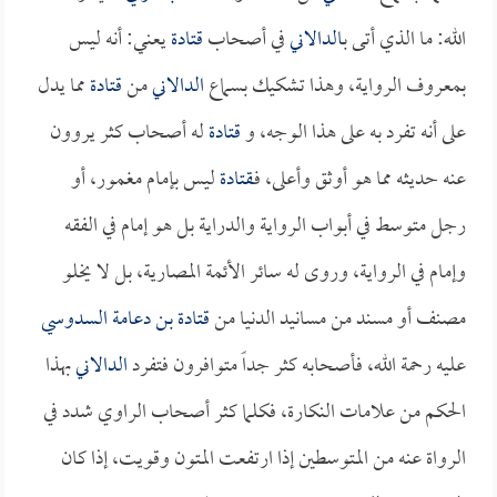
الله: ما الذي أتى ب
الدالاني
في أصحاب
قتادة
يعني: أنه ليس
بمعروف الرواية، وهذا تشكيك بسماع
الدالاني
من
قتادة
مما يدل
على أنه تفرد به على هذا الوجه، و
قتادة
له أصحاب كثر يروون
عنه حديثه مما هو أوثق وأعلى، فـ
قتادة
ليس بإمام مغمور، أو
رجل متوسط في أبواب الرواية والدراية بل هو إمام في الفقه
وإمام في الرواية، وروى له سائر الأئمة المصارية، بل لا يخلو
مصنف أو مسند من مسانيد الدنيا من
قتادة بن دعامة السدوسي
عليه رحمة الله، فأصحابه كثر جداً متوافرون فتفرد
الدالاني
بهذا
الحكم من علامات النكارة، فكلما كثر أصحاب الراوي شدد في
الرواة عنه من المتوسطين إذا ارتفعت المتون وقويت، إذا كان