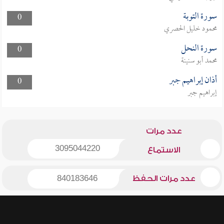
سورة التوبة
0
محمود خليل الحصري
سورة النحل
0
محمد أبو سنينة
أذان إبراهيم جبر
0
إبراهيم جبر
عدد مرات
3095044220
الاستماع
عدد مرات الحفظ
840183646