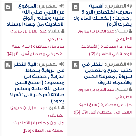
الفهرس:
أهمية
الفهرس:
المرفوع
معرفة اختصاص الرواة
عن النبي صلى الله
, حديث: (يكفيك الماء ولا
عليه وسلم , أنواع
يضرك أثره)
الأحاديث من جهة الإسناد
للشيخ:
عبد العزيز بن مرزوق
للشيخ:
عبد العزيز بن مرزوق
الطريفي
الطريفي
جزء من محاضرة ( الأحاديث
جزء من محاضرة ( شرح نخبة
المعلة في الطهارة [2])
الفكر في مصطلح أهل الأثر [4])
الفهرس:
النظر في
الفهرس:
آلية النظر
كتب الجرح والتعديل
في الرواية بلحاظ
للرواة , معرفة الكنى
الدراية , حديث ابن
والأسماء للرواة
مسعود: ( افتتح النبي
صلى الله عليه وسلم
للشيخ:
عبد العزيز بن مرزوق
صلاته ثم كبر قال: ثم لا
الطريفي
يعود)
جزء من محاضرة ( شرح نخبة
للشيخ:
عبد العزيز بن مرزوق
الفكر في مصطلح أهل الأثر [6])
الطريفي
جزء من محاضرة ( الأحاديث
المعلة في الصلاة [35])