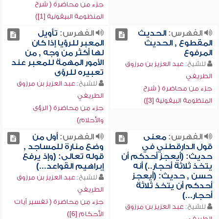
جزء من محاضرة ( شرح
المنظومة البيقونية [1])
الفهرس:
الحديث
الفهرس:
تأويل
المقطوع , الحديث
المعبر للرؤيا إذا كان
المرفوع
لها أكثر من وجه , من
الأمور المهمة للمعبر عند
للشيخ:
عبد العزيز بن مرزوق
تعبيره للرؤى
الطريفي
للشيخ:
عبد العزيز بن مرزوق
جزء من محاضرة ( شرح
الطريفي
المنظومة البيقونية [3])
جزء من محاضرة ( الرؤى
والأحلام)
الفهرس:
معنى
الفهرس:
أول من
قول الدارقطني في
وضع منارة للمساجد ,
حديث: (أيعجز أحدكم أن
قوله تعالى: (وإذ يرفع
يتخذ ثلاثة أحجار..) أنه
إبراهيم القواعد...)
حسن , حديث: (أيعجز
للشيخ:
عبد العزيز بن مرزوق
أحدكم أن يتخذ ثلاثة
الطريفي
أحجار...)
جزء من محاضرة ( تفسير آيات
للشيخ:
عبد العزيز بن مرزوق
الأحكام [6])
الطريفي