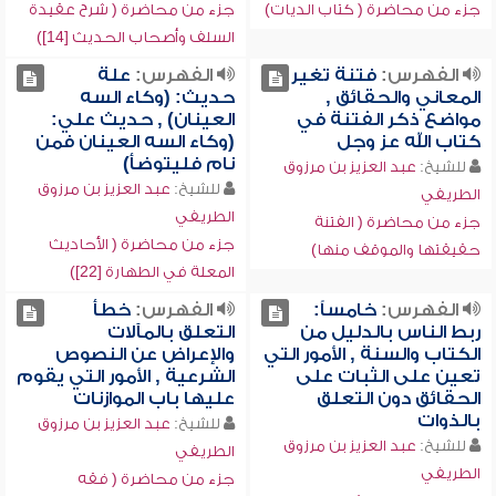
جزء من محاضرة ( كتاب الديات)
جزء من محاضرة ( شرح عقيدة
السلف وأصحاب الحديث [14])
الفهرس:
فتنة تغير
الفهرس:
علة
المعاني والحقائق ,
حديث: (وكاء السه
مواضع ذكر الفتنة في
العينان) , حديث علي:
كتاب الله عز وجل
(وكاء السه العينان فمن
نام فليتوضأ)
للشيخ:
عبد العزيز بن مرزوق
للشيخ:
عبد العزيز بن مرزوق
الطريفي
الطريفي
جزء من محاضرة ( الفتنة
جزء من محاضرة ( الأحاديث
حقيقتها والموقف منها)
المعلة في الطهارة [22])
الفهرس:
خامساً:
الفهرس:
خطأ
ربط الناس بالدليل من
التعلق بالمآلات
الكتاب والسنة , الأمور التي
والإعراض عن النصوص
تعين على الثبات على
الشرعية , الأمور التي يقوم
الحقائق دون التعلق
عليها باب الموازنات
بالذوات
للشيخ:
عبد العزيز بن مرزوق
للشيخ:
عبد العزيز بن مرزوق
الطريفي
الطريفي
جزء من محاضرة ( فقه