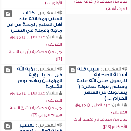
جزء من محاضرة ( اعرف الحق
الأولويات)
تعرف أهله)
الفهرس:
كتاب
السنن ومكانته عند
أهل العلم , لمحة عن ابن
ماجه وعمله في السنن
للشيخ:
عبد العزيز بن مرزوق
الطريفي
جزء من محاضرة ( أبواب السنة
[1])
الفهرس:
سبب قلة
الفهرس:
رؤية الله
أسئلة الصحابة
في الدنيا , رؤية
للرسول صلى الله عليه
المؤمنين ربهم يوم
وسلم , قوله تعالى: (
القيامة
يسألونك عن الشهر
للشيخ:
عبد العزيز بن مرزوق
الحرام ... )
الطريفي
للشيخ:
عبد العزيز بن مرزوق
جزء من محاضرة ( شرح السنة
الطريفي
للإمام المزني [7])
جزء من محاضرة ( تفسير آيات
الفهرس:
تفسير
الأحكام [23])