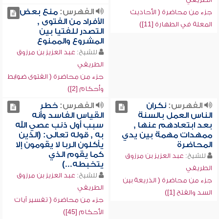
الفهرس:
منع بعض
جزء من محاضرة ( الأحاديث
الأفراد من الفتوى ,
المعلة في الطهارة [11])
التصدر للفتيا بين
المشروع والممنوع
للشيخ:
عبد العزيز بن مرزوق
الطريفي
جزء من محاضرة ( الفتوى ضوابط
وأحكام [2])
الفهرس:
نكران
الفهرس:
خطر
الناس العمل بالسنة
القياس الفاسد وأنه
بعد ابتعادهم عنها ,
سبب أول ذنب عصي الله
ممهدات مهمة بين يدي
به , قوله تعالى: (الذين
المحاضرة
يأكلون الربا لا يقومون إلا
كما يقوم الذي
للشيخ:
عبد العزيز بن مرزوق
يتخبطه...)
الطريفي
للشيخ:
عبد العزيز بن مرزوق
جزء من محاضرة ( الذريعة بين
الطريفي
السد والفتح [1])
جزء من محاضرة ( تفسير آيات
الأحكام [45])