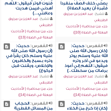
يصلي خلف الصف منفرداً
قنوت الوتر فيقول: اللهم
فأمره أن يعيد الصلاة)
أهدني فيمن هديت
وعافني...)
للشيخ:
عبد العزيز بن مرزوق
للشيخ:
عبد العزيز بن مرزوق
الطريفي
الطريفي
جزء من محاضرة ( الأحاديث
جزء من محاضرة ( الأحاديث
المعلة في الصلاة [10])
المعلة في الصلاة [13])
الفهرس:
حديث:
الفهرس:
حديث:
(كان رسول الله صلى
(أن رسول الله صلى الله
الله عليه وسلم يوتر
عليه وسلم كان يقرأ في
ويدعو في آخر وتره
وتره بـسبح والكافرون
فيقول: اللهم إني أعوذ
والإخلاص، ويقنت قبل
برضاك من سخطك..)
الركوع)
للشيخ:
عبد العزيز بن مرزوق
للشيخ:
عبد العزيز بن مرزوق
الطريفي
الطريفي
جزء من محاضرة ( الأحاديث
جزء من محاضرة ( الأحاديث
المعلة في الصلاة [14])
المعلة في الصلاة [14])
الفهرس:
حديث:
الفهرس:
الحجاب
(كان إذا خرج من الخلاء
من المسائل الفطرية