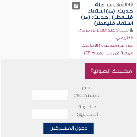
الفهرس:
علة
حديث: (من استقاء
فليفطر) , حديث: (من
استقاء فليفطر)
للشيخ:
عبد العزيز بن مرزوق
الطريفي
جزء من محاضرة ( الأحاديث
المعلة في باب الصيام [3])
مكتبتك الصوتية
اسم
المستخدم:
كـلـــمـة
الـمـــــرور:
دخول المشتركين