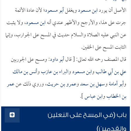
الأصل أن يورد
ابن مسعود
ويغفل
أبو مسعود
؛ لأن عادة الأئمة
جرت على هذا، والأرجح والأظهر عندي أنه
ابن مسعود
، ولا يثبت
عن النبي عليه الصلاة والسلام حديث في المسح على الجوارب، وإنما
الثابت المسح على الخفين.
قال المصنف رحمه الله تعالى: [ قال
أبو داود
: ومسح على الجوربين
علي بن أبي طالب
و
ابن مسعود
و
البراء بن عازب
و
أنس بن مالك
و
أبو أمامة
و
سهل بن سعد
و
عمرو بن حريث
، وروي ذلك عن
عمر
بن الخطاب
و
ابن عباس
].
باب (في المسح على النعلين
والقدمين)