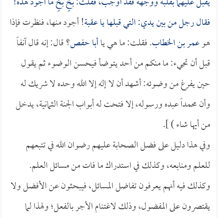
يقبل عليهما بقلبه ووجهه فقد أوجب، فقلت: بخٍ بخٍ ما أجود هذه!
فقال رجل من بين يدي: التي قبلها يا
عقبة
! أجود منها، فنظرت فإذا
هو
عمر بن الخطاب
. فقلت: ما هي يا
أبا حفص
؟ قال: إنه قال آنفاً
قبل أن تجيء: ما منكم من أحد يتوضأ فيحسن الوضوء ثم يقول
حين يفرغ من وضوئه: أشهد أن لا إله إلا الله وحده لا شريك له
وأن محمداً عبده ورسوله، إلا فتحت له أبواب الجنة الثمانية، يدخل
من أيها شاء ) ].
وفي هذا دليل على فضل الصحابة عليهم رضوان الله في تتبعهم
للعلم ومنابعه، وكذلك في استدراك ما فات من مسائل العلم.
وكذلك فيه أنهم يعرفون تفاضل المسائل، فيبحثون عن الأفضل ولا
يقتصرون على المفضول، وذلك لاغتنام الأجر بالفعل؛ ولهذا لما