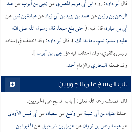
قال
أبو داود
: رواه
ابن أبي مريم المصري
عن
يحيى بن أيوب
عن
عبد
الرحمن بن رزين
عن
محمد بن يزيد بن أبي زياد
عن
عبادة بن نسي
عن
أبي بن عمارة
، قال فيه: (
حتى بلغ سبعاً، قال رسول الله صلى الله
عليه وسلم: نعم، وما بدا لك
). قال
أبو داود
: وقد اختلف في إسناده
وليس بالقوي، وقد اختلف فيه على
يحيى بن أيوب
].
وقد ضعفه
البخاري
والإمام
أحمد
.
باب المسح على الجوربين
قال المصنف رحمه الله تعالى: [ باب المسح على الجوربين.
حدثنا
عثمان بن أبي شيبة
عن
وكيع
عن
سفيان
عن
أبي قيس الأودي
هو
عبد الرحمن بن ثروان
عن
هزيل بن شرحبيل
عن
المغيرة بن