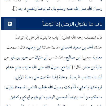
رسول الله صلى الله عليه وسلم بال ثم توضأ ونضح فرجه
) ].
باب ما يقول الرجل إذا توضأ
قال المصنف رحمه الله تعالى: [ باب ما يقول الرجل إذا توضأ
حدثنا
أحمد بن سعيد الهمداني
، قال: حدثنا
ابن وهب
، قال: سمعت
معاوية
-يعني:
ابن صالح
- يحدث عن
أبي عثمان
عن
جبير بن نفير
عن
عقبة بن عامر
، قال: (
كنا مع رسول الله صلى الله عليه وسلم خدام
أنفسنا، نتناوب الرعاية -رعاية إبلنا- فكانت علي رعاية الإبل،
فروحتها بالعشي، فأدركت رسول الله يخطب الناس، فسمعته يقول:
ما منكم من أحد يتوضأ فيحسن الوضوء ثم يقوم فيركع ركعتين