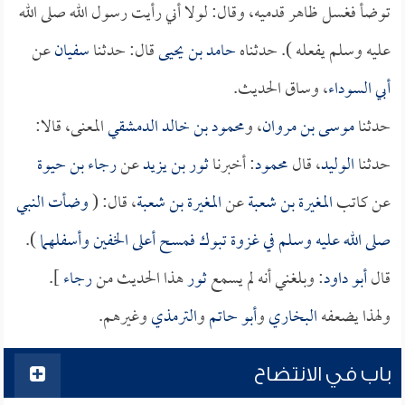
توضأ فغسل ظاهر قدميه، وقال: لولا أني رأيت رسول الله صلى الله
عليه وسلم يفعله ). حدثناه
حامد بن يحيى
قال: حدثنا
سفيان
عن
أبي السوداء
، وساق الحديث.
حدثنا
موسى بن مروان
، و
محمود بن خالد الدمشقي
المعنى، قالا:
حدثنا
الوليد
، قال
محمود
: أخبرنا
ثور بن يزيد
عن
رجاء بن حيوة
عن كاتب
المغيرة بن شعبة
عن
المغيرة بن شعبة
، قال: (
وضأت النبي
صلى الله عليه وسلم في غزوة تبوك فمسح أعلى الخفين وأسفلهما
).
قال
أبو داود
: وبلغني أنه لم يسمع
ثور
هذا الحديث من
رجاء
].
ولهذا يضعفه
البخاري
و
أبو حاتم
و
الترمذي
وغيرهم.
باب في الانتضاح