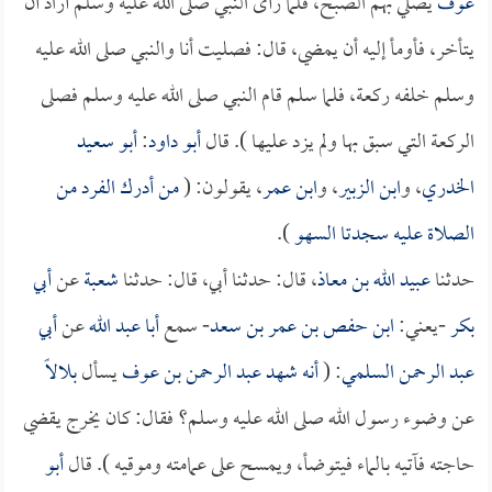
عوف
يصلي بهم الصبح، فلما رأى النبي صلى الله عليه وسلم أراد أن
يتأخر، فأومأ إليه أن يمضي، قال: فصليت أنا والنبي صلى الله عليه
وسلم خلفه ركعة، فلما سلم قام النبي صلى الله عليه وسلم فصلى
الركعة التي سبق بها ولم يزد عليها ). قال
أبو داود
:
أبو سعيد
الخدري
، و
ابن الزبير
، و
ابن عمر
، يقولون: (
من أدرك الفرد من
الصلاة عليه سجدتا السهو
).
حدثنا
عبيد الله بن معاذ
، قال: حدثنا أبي، قال: حدثنا
شعبة
عن
أبي
بكر
-يعني:
ابن حفص بن عمر بن سعد
- سمع
أبا عبد الله
عن
أبي
عبد الرحمن السلمي
: (
أنه شهد
عبد الرحمن بن عوف
يسأل
بلالاً
عن وضوء رسول الله صلى الله عليه وسلم؟ فقال: كان يخرج يقضي
حاجته فآتيه بالماء فيتوضأ، ويمسح على عمامته وموقيه ). قال
أبو