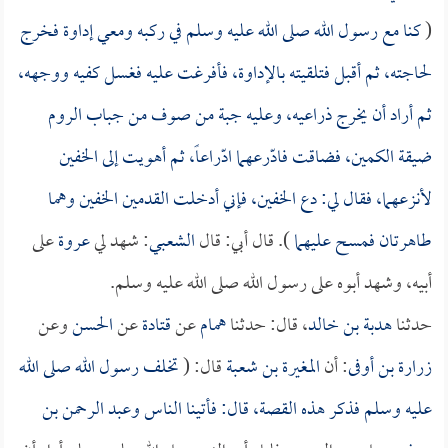
(
كنا مع رسول الله صلى الله عليه وسلم في ركبه ومعي إداوة فخرج
لحاجته، ثم أقبل فتلقيته بالإداوة، فأفرغت عليه فغسل كفيه ووجهه،
ثم أراد أن يخرج ذراعيه، وعليه جبة من صوف من جباب الروم
ضيقة الكمين، فضاقت فادّرعهما ادّراعاً، ثم أهويت إلى الخفين
لأنزعهما، فقال لي: دع الخفين، فإني أدخلت القدمين الخفين وهما
طاهرتان فمسح عليهما
). قال أبي: قال
الشعبي
: شهد لي
عروة
على
أبيه، وشهد أبوه على رسول الله صلى الله عليه وسلم.
حدثنا
هدبة بن خالد
، قال: حدثنا
همام
عن
قتادة
عن
الحسن
وعن
زرارة بن أوفى
: أن
المغيرة بن شعبة
قال: (
تخلف رسول الله صلى الله
عليه وسلم فذكر هذه القصة، قال: فأتينا الناس و
عبد الرحمن بن