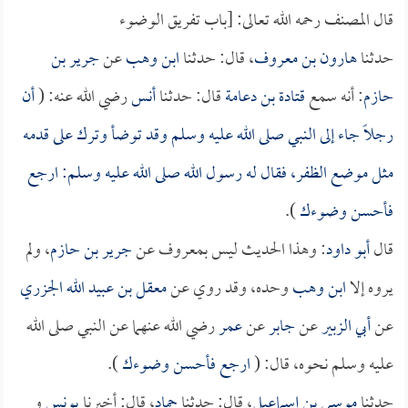
قال المصنف رحمه الله تعالى: [باب تفريق الوضوء
حدثنا
هارون بن معروف
، قال: حدثنا
ابن وهب
عن
جرير بن
حازم
: أنه سمع
قتادة بن دعامة
قال: حدثنا
أنس
رضي الله عنه: (
أن
رجلاً جاء إلى النبي صلى الله عليه وسلم وقد توضأ وترك على قدمه
مثل موضع الظفر، فقال له رسول الله صلى الله عليه وسلم: ارجع
فأحسن وضوءك
).
قال
أبو داود
: وهذا الحديث ليس بمعروف عن
جرير بن حازم
، ولم
يروه إلا
ابن وهب
وحده، وقد روي عن
معقل بن عبيد الله الجزري
عن
أبي الزبير
عن
جابر
عن
عمر
رضي الله عنهما عن النبي صلى الله
عليه وسلم نحوه، قال: (
ارجع فأحسن وضوءك
).
حدثنا
موسى بن إسماعيل
، قال: حدثنا
حماد
، قال: أخبرنا
يونس
و