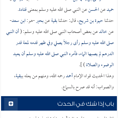
حميد
عن
الحسن
عن النبي صلى الله عليه وسلم بمعنى
قتادة
.
حدثنا
حيوة بن شريح
، قال: حدثنا
بقية
عن
بحير
-هو:
ابن سعد
-
عن
خالد
عن بعض أصحاب النبي صلى الله عليه وسلم: (
أن النبي
صلى الله عليه وسلم رأى رجلاً يصلي وفي ظهر قدمه لمعة قدر
الدرهم لم يصبها الماء، فأمره النبي صلى الله عليه وسلم أن يعيد
الوضوء والصلاة
) ].
وهذا الحديث قواه الإمام
أحمد
رحمه الله، ومنهم من يعله بـ
بقية
،
والصواب: أنه قد صرح بالسماع.
باب إذا شك في الحدث