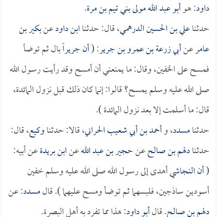
داود
: هو
أبو عبد الله مولى بني تيم بن مرة
.
حدثنا
علي بن الحسين الدرهمي
، قال: حدثنا
ابن داود
عن
بكير بن
عامر
عن
أبي زرعة بن عمرو بن جرير
: (
أن
جريراً
بال ثم توضأ
فمسح على الخفين، وقال: ما يمنعني أن أمسح وقد رأيت رسول الله
صلى الله عليه وسلم يمسح؟ قالوا: إنما كان ذلك قبل نزول المائدة،
قال: ما أسلمت إلا بعد نزول المائدة ).
حدثنا
مسدد
، و
أحمد بن أبي شعيب الحراني
، قالا: حدثنا
وكيع
، قال:
حدثنا
دلهم بن صالح
عن
حجير بن عبد الله
عن
ابن بريدة
عن أبيه:
(
أن
النجاشي
أهدى إلى رسول الله صلى الله عليه وسلم خفين
أسودين ساذجين، فلبسهما ثم توضأ ومسح عليهما ). قال
مسدد
: عن
دلهم بن صالح
. قال
أبو داود
: هذا مما تفرد به أهل البصرة.