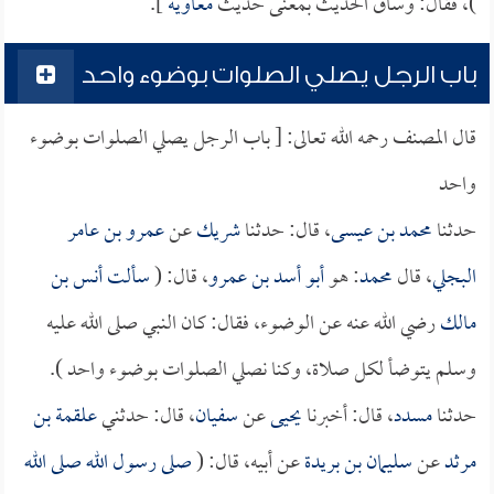
)، فقال: وساق الحديث بمعنى حديث
معاوية
].
باب الرجل يصلي الصلوات بوضوء واحد
قال المصنف رحمه الله تعالى: [ باب الرجل يصلي الصلوات بوضوء
واحد
حدثنا
محمد بن عيسى
، قال: حدثنا
شريك
عن
عمرو بن عامر
البجلي
، قال
محمد
: هو
أبو أسد بن عمرو
، قال: (
سألت
أنس بن
مالك
رضي الله عنه عن الوضوء، فقال: كان النبي صلى الله عليه
وسلم يتوضأ لكل صلاة، وكنا نصلي الصلوات بوضوء واحد ).
حدثنا
مسدد
، قال: أخبرنا
يحيى
عن
سفيان
، قال: حدثني
علقمة بن
مرثد
عن
سليمان بن بريدة
عن أبيه، قال: (
صلى رسول الله صلى الله