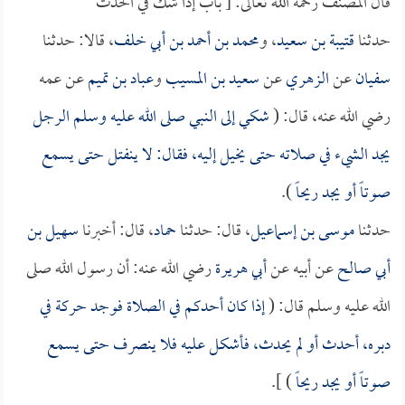
قال المصنف رحمه الله تعالى: [ باب إذا شك في الحدث
حدثنا
قتيبة بن سعيد
، و
محمد بن أحمد بن أبي خلف
، قالا: حدثنا
سفيان
عن
الزهري
عن
سعيد بن المسيب
و
عباد بن تميم
عن عمه
رضي الله عنه، قال: (
شكي إلى النبي صلى الله عليه وسلم الرجل
يجد الشيء في صلاته حتى يخيل إليه، فقال: لا ينفتل حتى يسمع
صوتاً أو يجد ريحاً
).
حدثنا
موسى بن إسماعيل
، قال: حدثنا
حماد
، قال: أخبرنا
سهيل بن
أبي صالح
عن أبيه عن
أبي هريرة
رضي الله عنه: أن رسول الله صلى
الله عليه وسلم قال: (
إذا كان أحدكم في الصلاة فوجد حركة في
دبره، أحدث أو لم يحدث، فأشكل عليه فلا ينصرف حتى يسمع
صوتاً أو يجد ريحاً
) ].