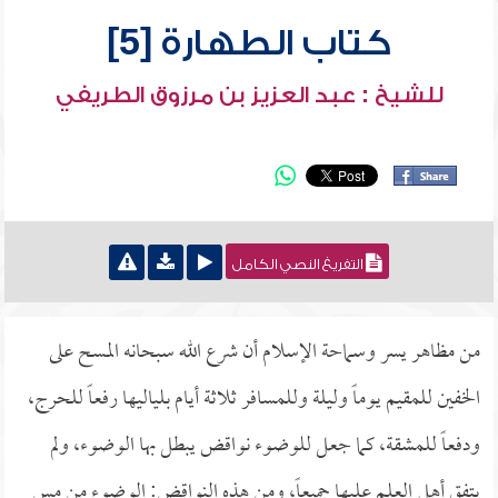
كتاب الطهارة [5]
للشيخ : عبد العزيز بن مرزوق الطريفي
التفريغ النصي الكامل
من مظاهر يسر وسماحة الإسلام أن شرع الله سبحانه المسح على
الخفين للمقيم يوماً وليلة وللمسافر ثلاثة أيام بلياليها رفعاً للحرج،
ودفعاً للمشقة، كما جعل للوضوء نواقض يبطل بها الوضوء، ولم
يتفق أهل العلم عليها جميعاً، ومن هذه النواقض: الوضوء من مس