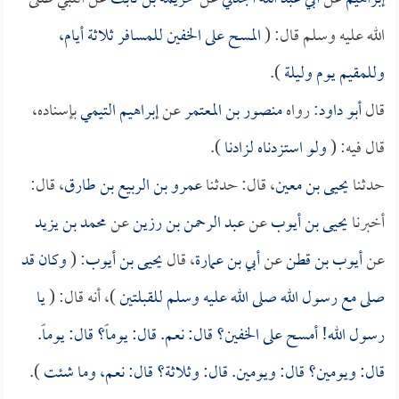
الله عليه وسلم قال: (
المسح على الخفين للمسافر ثلاثة أيام،
وللمقيم يوم وليلة
).
قال
أبو داود
: رواه
منصور بن المعتمر
عن
إبراهيم التيمي
بإسناده،
قال فيه: (
ولو استزدناه لزادنا
).
حدثنا
يحيى بن معين
، قال: حدثنا
عمرو بن الربيع بن طارق
، قال:
أخبرنا
يحيى بن أيوب
عن
عبد الرحمن بن رزين
عن
محمد بن يزيد
عن
أيوب بن قطن
عن
أبي بن عمارة
، قال
يحيى بن أيوب
: (
وكان قد
صلى مع رسول الله صلى الله عليه وسلم للقبلتين
)، أنه قال: (
يا
رسول الله! أمسح على الخفين؟ قال: نعم. قال: يوماً؟ قال: يوماً.
قال: ويومين؟ قال: ويومين. قال: وثلاثة؟ قال: نعم، وما شئت
).