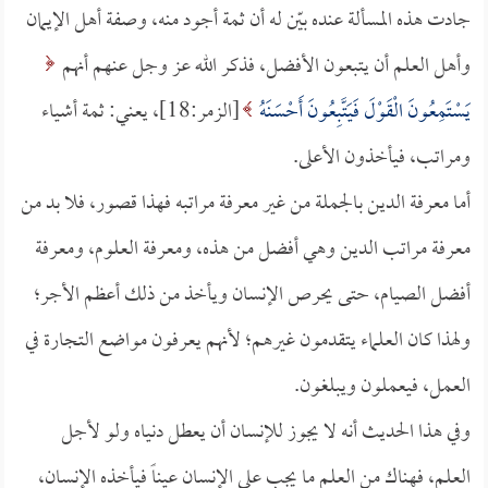
جادت هذه المسألة عنده بيّن له أن ثمة أجود منه، وصفة أهل الإيمان
وأهل العلم أن يتبعون الأفضل، فذكر الله عز وجل عنهم أنهم
يَسْتَمِعُونَ الْقَوْلَ فَيَتَّبِعُونَ أَحْسَنَهُ
[الزمر:18]، يعني: ثمة أشياء
ومراتب، فيأخذون الأعلى.
أما معرفة الدين بالجملة من غير معرفة مراتبه فهذا قصور، فلا بد من
معرفة مراتب الدين وهي أفضل من هذه، ومعرفة العلوم، ومعرفة
أفضل الصيام، حتى يحرص الإنسان ويأخذ من ذلك أعظم الأجر؛
ولهذا كان العلماء يتقدمون غيرهم؛ لأنهم يعرفون مواضع التجارة في
العمل، فيعملون ويبلغون.
وفي هذا الحديث أنه لا يجوز للإنسان أن يعطل دنياه ولو لأجل
العلم، فهناك من العلم ما يجب على الإنسان عيناً فيأخذه الإنسان،