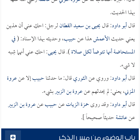
بهذا الحديث.
قال
أبو داود
: قال
يحيى بن سعيد القطان
لرجل: احكِ عني أن هذين
يعني حديث
الأعمش
هذا عن
حبيب
، وحديثه بهذا الإسناد: (
في
المستحاضة أنها تتوضأ لكل صلاة
). قال
يحيى
: احكِ عني أنهما شِبه
لا شيء.
قال
أبو داود
: وروي عن
الثوري
قال: ما حدثنا
حبيب
إلا عن
عروة
المزني
، يعني: لم يحدثهم عن
عروة بن الزبير
بشيء.
قال
أبو داود
: وقد روى
حمزة الزيات
عن
حبيب
عن
عروة بن الزبير
عن
عائشة
حديثاً صحيحاً ].
باب الوضوء من مس الذكر