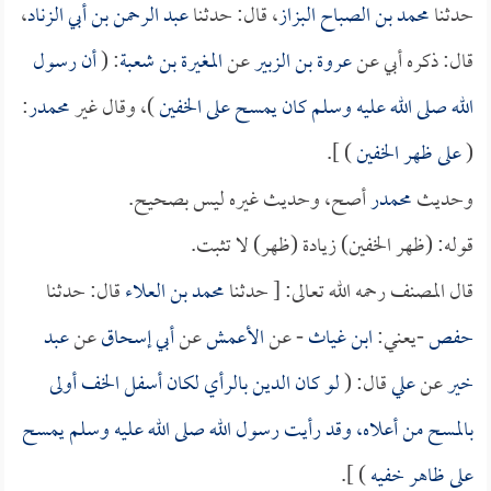
حدثنا
محمد بن الصباح البزاز
، قال: حدثنا
عبد الرحمن بن أبي الزناد
،
قال: ذكره أبي عن
عروة بن الزبير
عن
المغيرة بن شعبة
: (
أن رسول
الله صلى الله عليه وسلم كان يمسح على الخفين
)، وقال غير
محمدر
:
(
على ظهر الخفين
) ].
وحديث
محمدر
أصح، وحديث غيره ليس بصحيح.
قوله: (ظهر الخفين) زيادة (ظهر) لا تثبت.
قال المصنف رحمه الله تعالى: [ حدثنا
محمد بن العلاء
قال: حدثنا
حفص
-يعني:
ابن غياث
- عن
الأعمش
عن
أبي إسحاق
عن
عبد
خير
عن
علي
قال: (
لو كان الدين بالرأي لكان أسفل الخف أولى
بالمسح من أعلاه، وقد رأيت رسول الله صلى الله عليه وسلم يمسح
على ظاهر خفيه
) ].