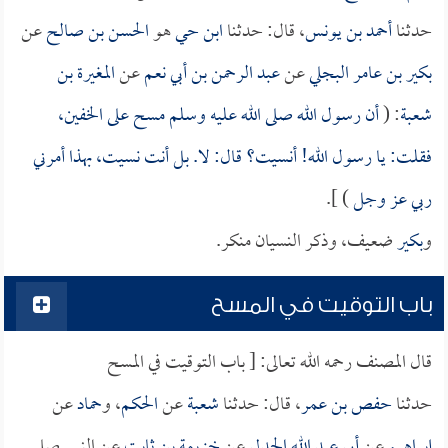
حدثنا
أحمد بن يونس
، قال: حدثنا
ابن حي
هو
الحسن بن صالح
عن
بكير بن عامر البجلي
عن
عبد الرحمن بن أبي نعم
عن
المغيرة بن
شعبة
: (
أن رسول الله صلى الله عليه وسلم مسح على الخفين،
فقلت: يا رسول الله! أنسيت؟ قال: لا. بل أنت نسيت، بهذا أمرني
ربي عز وجل
) ].
و
بكير
ضعيف، وذكر النسيان منكر.
باب التوقيت في المسح
قال المصنف رحمه الله تعالى: [ باب التوقيت في المسح
حدثنا
حفص بن عمر
، قال: حدثنا
شعبة
عن
الحكم
، و
حماد
عن
إبراهيم
عن
أبي عبد الله الجدلي
عن
خزيمة بن ثابت
عن النبي صلى