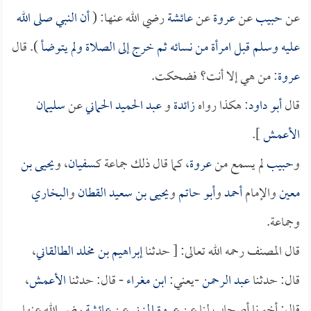
عن
حبيب
عن
عروة
عن
عائشة
رضي الله عنها: (
أن النبي صلى الله
عليه وسلم قبل امرأة من نسائه ثم خرج إلى الصلاة ولم يتوضأ
). قال
عروة
: من هي إلا أنت؟ فضحكت.
قال
أبو داود
: هكذا رواه
زائدة
و
عبد الحميد الحماني
عن
سليمان
الأعمش
].
و
حبيب
لم يسمع من
عروة
، كما قال ذلك جماعة كـ
سفيان
، و
يحيى بن
معين
والإمام
أحمد
و
أبو حاتم
و
يحيى بن سعيد القطان
و
البخاري
وجماعة.
قال المصنف رحمه الله تعالى: [ حدثنا
إبراهيم بن مخلد الطالقاني
،
قال: حدثنا
عبد الرحمن
-يعني:
ابن مغراء
- قال: حدثنا
الأعمش
،
قال: أخبرنا أصحاب لنا عن
عروة المزني
عن
عائشة
رضي الله عنها