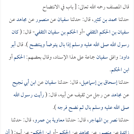
قال المصنف رحمه الله تعالى: [ باب في الانتضاح
حدثنا
محمد بن كثير
، قال: حدثنا
سفيان
عن
منصور
عن
مجاهد
عن
سفيان بن الحكم الثقفي
-أو
الحكم بن سفيان الثقفي
- قال: (
كان
رسول الله صلى الله عليه وسلم إذا بال يتوضأ وينتضح
). قال
أبو
داود
: وافق
سفيان
جماعة على هذا الإسناد، وقال بعضهم:
الحكم
أو
ابن الحكم
.
حدثنا
إسحاق بن إسماعيل
، قال: حدثنا
سفيان
عن
ابن أبي نجيح
عن
مجاهد
عن رجل من ثقيف عن أبيه، قال: (
رأيت رسول الله
صلى الله عليه وسلم بال ثم نضح فرجه
).
حدثنا
نصر بن المهاجر
، قال: حدثنا
معاوية بن عمرو
، قال: حدثنا
زائدة
عن
منصور
عن
مجاهد
عن
الحكم
-أو
ابن الحكم
- عن أبيه: (
أن