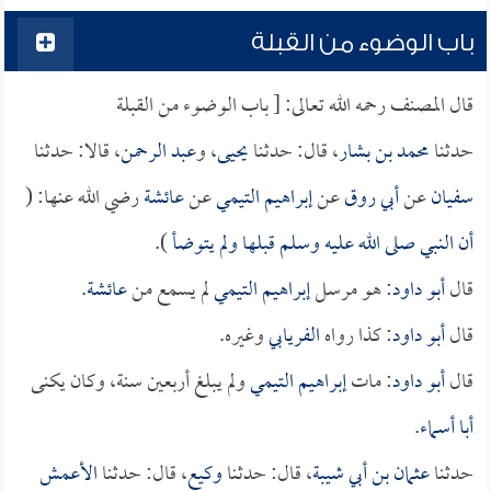
باب الوضوء من القبلة
قال المصنف رحمه الله تعالى: [ باب الوضوء من القبلة
حدثنا
محمد بن بشار
، قال: حدثنا
يحيى
، و
عبد الرحمن
، قالا: حدثنا
سفيان
عن
أبي روق
عن
إبراهيم التيمي
عن
عائشة
رضي الله عنها: (
أن النبي صلى الله عليه وسلم قبلها ولم يتوضأ
).
قال
أبو داود
: هو مرسل
إبراهيم التيمي
لم يسمع من
عائشة
.
قال
أبو داود
: كذا رواه
الفريابي
وغيره.
قال
أبو داود
: مات
إبراهيم التيمي
ولم يبلغ أربعين سنة، وكان يكنى
أبا أسماء
.
حدثنا
عثمان بن أبي شيبة
، قال: حدثنا
وكيع
، قال: حدثنا
الأعمش